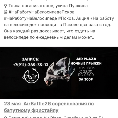
⚲ Точка организаторов, улица Пушкина
🗎 #НаРаботуНаВелосипедеПсков
#НаРаботуНаВелосипеде #Псков. Акция «На работу
на велосипеде» проходит в Пскове два раза в год.
Она каждый раз доказывает, что ездить на
велосипеде по ежедневным делам может..
23 мая
AirBattle26 соревнования по
батутному фристайлу