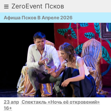
≡
ZeroEvent
Псков
Афиша Псков В Апреле 2026
23 апр
Спектакль «Ночь её откровений»
16+