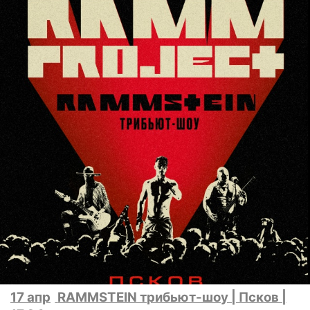
17 апр
RAMMSTEIN трибьют-шоу | Псков |