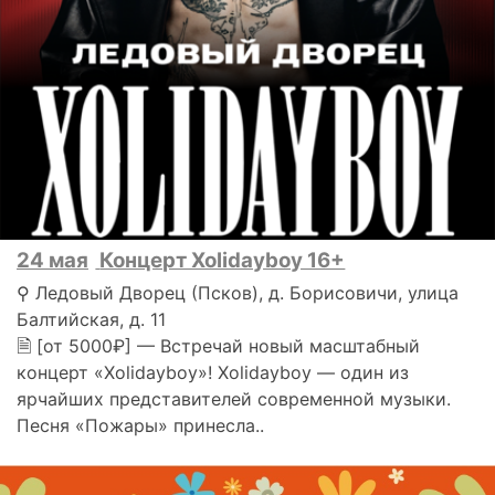
24 мая
Концерт Xolidayboy 16+
⚲ Ледовый Дворец (Псков), д. Борисовичи, улица
Балтийская, д. 11
🗎 [от 5000₽] — Встречай новый масштабный
концерт «Xolidayboy»! Xolidayboy — один из
ярчайших представителей современной музыки.
Песня «Пожары» принесла..