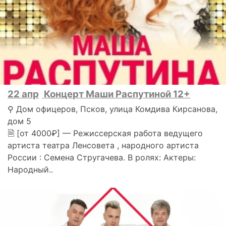
22 апр
Концерт Маши Распутиной 12+
⚲ Дом офицеров, Псков, улица Комдива Кирсанова,
дом 5
🗎 [от 4000₽] — Режиссерская работа ведущего
артиста театра Ленсовета , народного артиста
России : Семена Стругачева. В ролях: Актеры:
Народный..