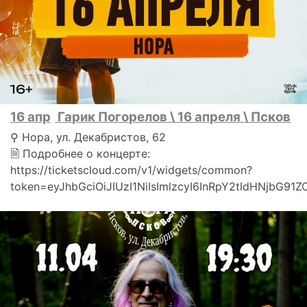
16 апр
Гарик Погорелов \ 16 апреля \ Псков
⚲ Нора, ул. Декабристов, 62
🗎 Подробнее о концерте:
https://ticketscloud.com/v1/widgets/common?
token=eyJhbGciOiJIUzI1NiIsImlzcyI6InRpY2tldHNjbG91Z