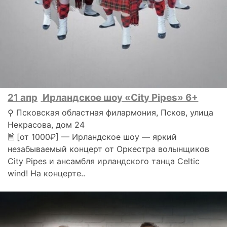
21 апр
Ирландское шоу «City Pipes» 6+
⚲ Псковская областная филармония, Псков, улица
Некрасова, дом 24
🗎 [от 1000₽] — Ирландское шоу — яркий
незабываемый концерт от Оркестра волынщиков
City Pipes и ансамбля ирландского танца Celtic
wind! На концерте..