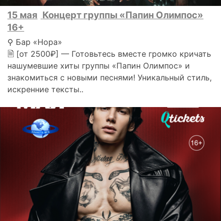
15 мая
Концерт группы «Папин Олимпос»
16+
⚲ Бар «Нора»
🗎 [от 2500₽] — Готовьтесь вместе громко кричать
нашумевшие хиты группы «Папин Олимпос» и
знакомиться с новыми песнями! Уникальный стиль,
искренние тексты..