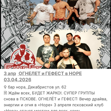
3 апр
ОГНЕЛЕТ и ГЕФЕСТ в НОРЕ
03.04.2026
⚲ бар нора, Декабристов ул. 62
🗎 Ждём всех, БУДЕТ ЖАРКО!. СУПЕР ГРУППЫ
снова в ПСКОВЕ. ОГНЕЛЁТ и ГЕФЕСT: Вечер драйва,
энергии и огня в «Норе» 3 апреля псковский клуб
«Нора» станет местом для всех, кому..