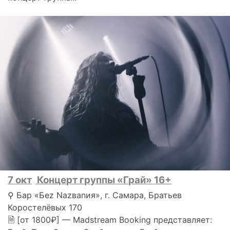
7 окт
Концерт группы «Грай» 16+
⚲ Бар «Беz Nаzваnия», г. Самара, Братьев
Коростелёвых 170
🗎 [от 1800₽] — Madstream Booking представляет: