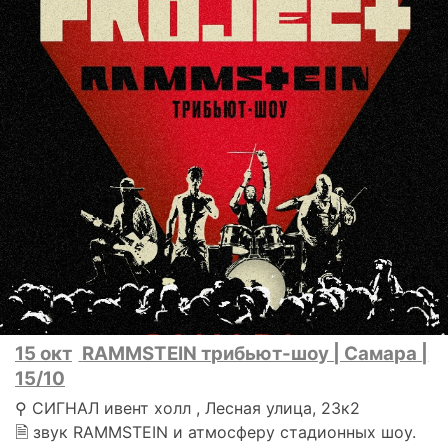
15 окт
RAMMSTEIN трибьют-шоу | Самара |
15/10
⚲ СИГНАЛ ивент холл , Лесная улица, 23к2
🗎 звук RAMMSTEIN и атмосферу стадионных шоу.