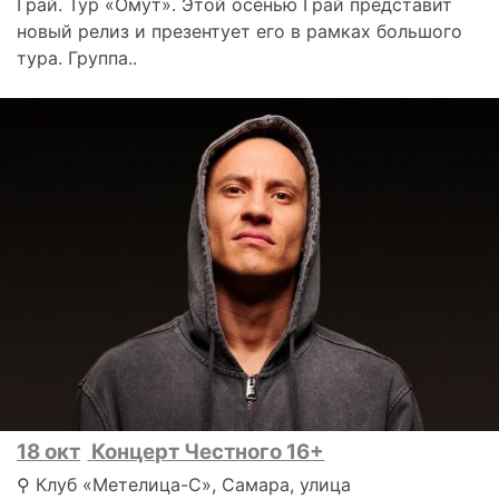
Грай. Тур «Омут». Этой осенью Грай представит
новый релиз и презентует его в рамках большого
тура. Группа..
18 окт
Концерт Честного 16+
⚲ Клуб «Метелица-С», Самара, улица