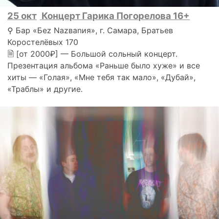
25 окт
Концерт Гарика Погорелова 16+
⚲ Бар «Беz Nаzваnия», г. Самара, Братьев
Коростелёвых 170
🗎 [от 2000₽] — Большой сольный концерт.
Презентация альбома «Раньше было хуже» и все
хиты — «Голая», «Мне тебя так мало», «Дубай»,
«Траблы» и другие.