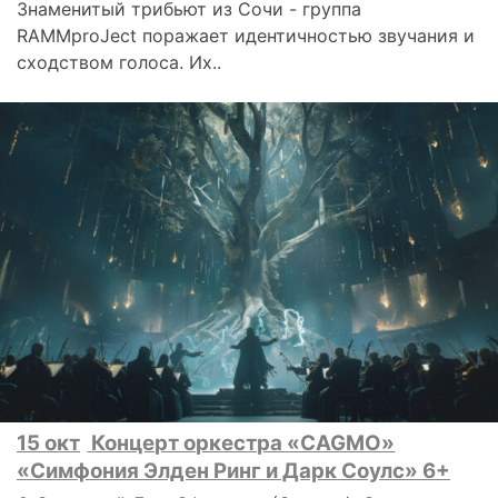
Знаменитый трибьют из Сочи - группа
RAMMproJect поражает идентичностью звучания и
сходством голоса. Их..
15 окт
Концерт оркестра «CAGMO»
«Симфония Элден Ринг и Дарк Соулс» 6+