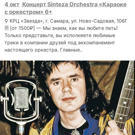
4 окт
Концерт Sinteza Orchestra «Караоке
с оркестром» 6+
⚲ КРЦ «Звезда», г. Самара, ул. Ново-Садовая, 106Г
🗎 [от 1500₽] — Мы знаем, как вы любите петь!
Только представьте, вы исполняете любимые
треки в компании друзей под аккомпанемент
настоящего оркестра. Главные..