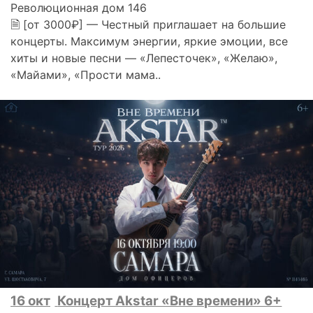
Революционная дом 146
🗎 [от 3000₽] — Честный приглашает на большие
концерты. Максимум энергии, яркие эмоции, все
хиты и новые песни — «Лепесточек», «Желаю»,
«Майами», «Прости мама..
16 окт
Концерт Akstar «Вне времени» 6+