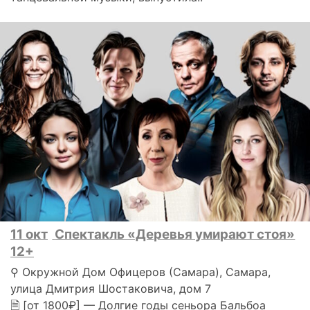
11 окт
Спектакль «Деревья умирают стоя»
12+
⚲ Окружной Дом Офицеров (Самара), Самара,
улица Дмитрия Шостаковича, дом 7
🗎 [от 1800₽] — Долгие годы сеньора Бальбоа