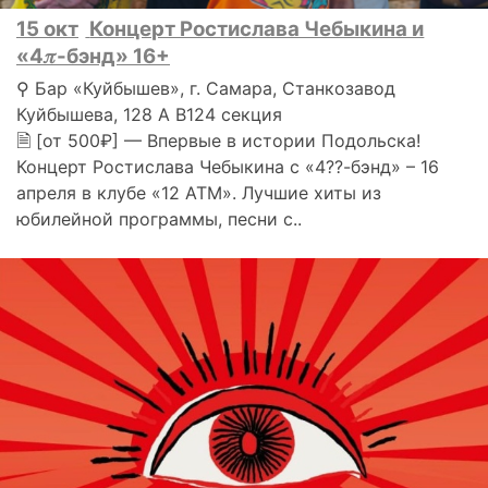
15 окт
Концерт Ростислава Чебыкина и
«4𝜋-бэнд» 16+
⚲ Бар «Куйбышев», г. Самара, Станкозавод
Куйбышева, 128 А В124 секция
🗎 [от 500₽] — Впервые в истории Подольска!
Концерт Ростислава Чебыкина с «4??-бэнд» – 16
апреля в клубе «12 АТМ». Лучшие хиты из
юбилейной программы, песни с..