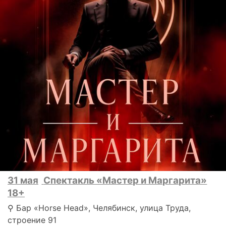
31 мая
Спектакль «Мастер и Маргарита»
18+
⚲ Бар «Horse Head», Челябинск, улица Труда,
строение 91