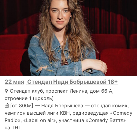
22 мая
Стендап Нади Бобрышевой 18+
⚲ Стендап клуб, проспект Ленина, дом 66 А,
строение 1 (цоколь)
🗎 [от 800₽] — Надя Бобрышева — стендап комик,
чемпион высшей лиги КВН, радиоведущая «Comedy
Radio», «Label on air», участница «Comedy Баттл»
на ТНТ.