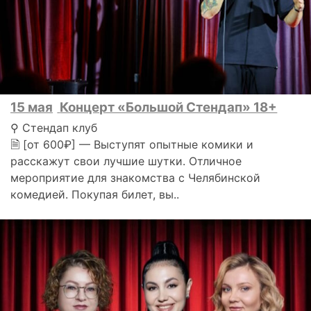
15 мая
Концерт «Большой Стендап» 18+
⚲ Стендап клуб
🗎 [от 600₽] — Выступят опытные комики и
расскажут свои лучшие шутки. Отличное
мероприятие для знакомства с Челябинской
комедией. Покупая билет, вы..