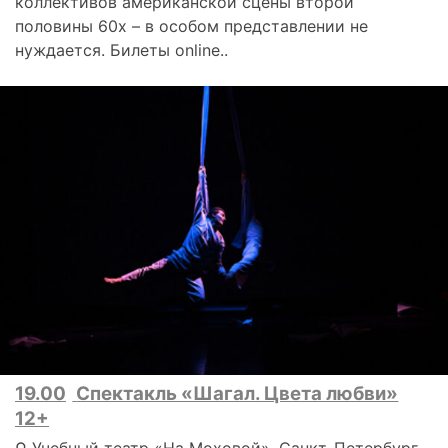
коллективов американской сцены второй
половины 60х – в особом представлении не
нуждается. Билеты online..
19.00
Спектакль «Шагал. Цвета любви»
12+
⚲ Учебный театр «На Моховой», Санкт-Петербург,