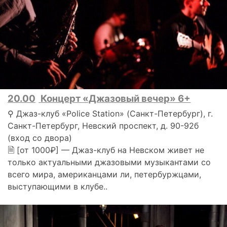
20.00
Концерт «Джазовый вечер» 6+
⚲ Джаз-клуб «Police Station» (Санкт-Петербург), г.
Санкт-Петербург, Невский проспект, д. 90-92б
(вход со двора)
🗎 [от 1000₽] — Джаз-клуб на Невском живет не
только актуальными джазовыми музыкантами со
всего мира, американцами ли, петербуржцами,
выступающими в клубе..