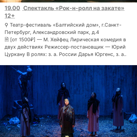
19.00
Спектакль «Рок-н-ролл на закате»
12+
⚲ Театр-фестиваль «Балтийский дом», г.Санкт-
Петербург, Александровский парк, д.4
🗎 [от 1500₽] — М. Хейфец Лирическая комедия в
двух действиях Режиссер-постановщик — Юрий
Цуркану В ролях: з. а. России Дарья Юргенс, з. а..