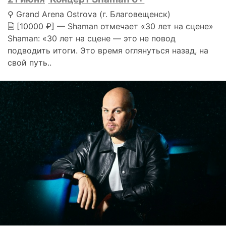
⚲ Grand Arena Ostrova (г. Благовещенск)
🗎 [10000 ₽] — Shaman отмечает «30 лет на сцене»
Shaman: «30 лет на сцене — это не повод
подводить итоги. Это время оглянуться назад, на
свой путь..