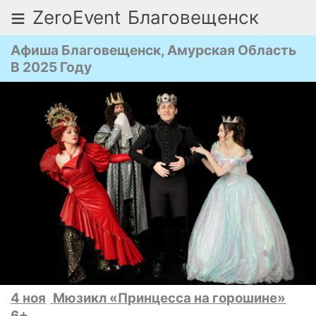
≡
ZeroEvent
Благовещенск
Афиша Благовещенск, Амурская Область
В 2025 Году
4 ноя
Мюзикл «Принцесса на горошине»
6+