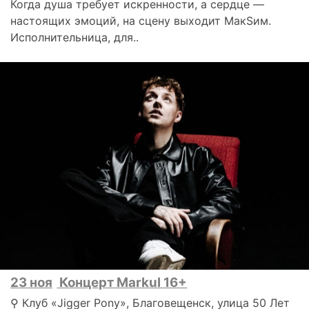
Когда душа требует искренности, а сердце —
настоящих эмоций, на сцену выходит МакSим.
Исполнительница, для..
23 ноя
Концерт Markul 16+
⚲ Клуб «Jigger Pony», Благовещенск, улица 50 Лет