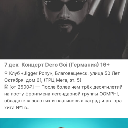
7 дек
Концерт Dero Goi (Германия) 16+
⚲ Клуб «Jigger Pony», Благовещенск, улица 50 Лет
Октября, дом 61, (ТРЦ Мега, эт. 5)
🗎 [от 2500₽] — После более чем трёх десятилетий
на посту фронтмена легендарной группы OOMPH!,
обладателя золотых и платиновых наград и автора
хита №1 в..