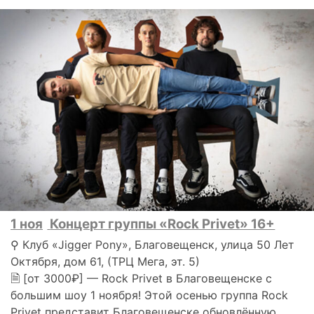
1 ноя
Концерт группы «Rock Privet» 16+
⚲ Клуб «Jigger Pony», Благовещенск, улица 50 Лет
Октября, дом 61, (ТРЦ Мега, эт. 5)
🗎 [от 3000₽] — Rock Privet в Благовещенске с
большим шоу 1 ноября! Этой осенью группа Rock
Privet представит Благовещенске обновлённую