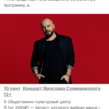
программу, в..
10 сент
Концерт Ярослава Сумишевского
12+
⚲ Общественно-культурный центр
🗎 [от 2000₽] — Артист, которого выбрал народ –