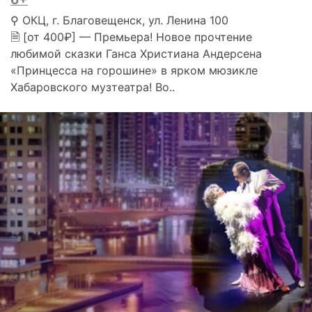
⚲ ОКЦ, г. Благовещенск, ул. Ленина 100
🗎 [от 400₽] — Премьера! Новое прочтение
любимой сказки Ганса Христиана Андерсена
«Принцесса на горошине» в ярком мюзикле
Хабаровского музтеатра! Во..