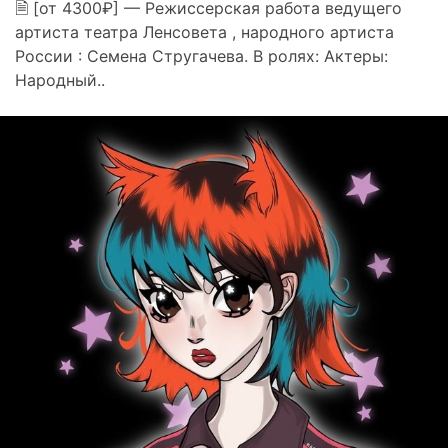
🗎 [от 4300₽] — Режиссерская работа ведущего
артиста театра Ленсовета , народного артиста
России : Семена Стругачева. В ролях: Актеры:
Народный..