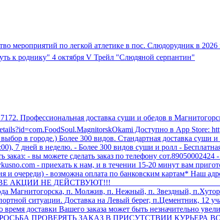
во мероприятий по легкой атлетике в пос. Слюдорудник в 2026 
уть к роднику" 4 октября V Трейл "Слюдяной серпантин"
517172. Профессиональная доставка суши и обедов в Магнитогор
/details?id=com.FoodSoul.MagnitorskOkami Доступно в App Store: htt
ор в городе.) Более 300 видов. Стандартная доставка суши и р
4:00), 7 дней в неделю. - Более 300 видов суши и ролл - Бесплат
ать заказ: - вы можете сделать заказ по телефону сот.89050002424
ushivkusno.com - приехать к нам, и в течении 15-20 минут вам пр
дания и очереди) - возможна оплата по банковским картам* На
АКЦИИ НЕ ДЕЙСТВУЮТ!!! ________________________________
 Магнитогорска, п. Молжив, п. Нежный, п. Звездный, п.Хуторк
ортной ситуации. Доставка на Левый берег, п.Цементник, 12 уча
о время доставки Вашего заказа может быть незначительно увел
ЛЬНАЯ ПРОСЬБА ПРОВЕРЯТЬ ЗАКАЗ В ПРИСУТСТВИИ КУРЬЕР