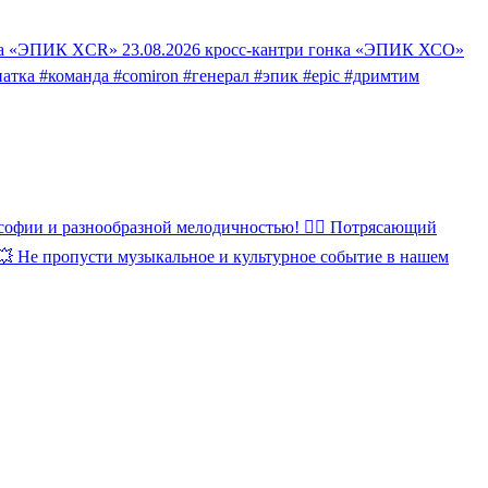
афета «ЭПИК XCR» 23.08.2026 кросс-кантри гонка «ЭПИК ХСО»
натка #команда #comiron #генерал #эпик #epic #дримтим
ософии и разнообразной мелодичностью! ❤️‍🔥 Потрясающий
💥 Не пропусти музыкальное и культурное событие в нашем