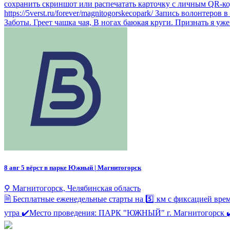
сохранить скриншот или распечатать карточку с личным QR-кодом. 
https://5verst.ru/forever/magnitogorskecopark/ Запись волонтеров
Заботы. Греет чашка чая, В ногах баюкая круги. Признать я уже 
8 авг
5 вёрст в парке Южный | Магнитогорск
⚲ Магнитогорск, Челябинская область
🗎 Бесплатные еженедельные старты на 5️⃣ км с фиксацией
утра ✔️Место проведения: ПАРК "ЮЖНЫЙ" г. Магнитогорск ✔️