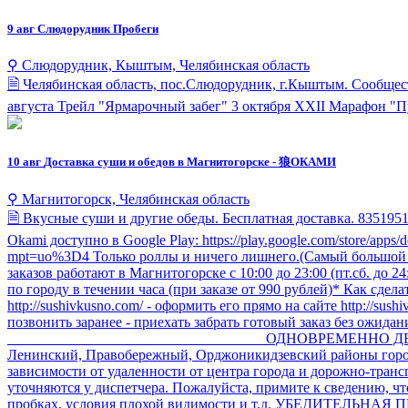
9 авг
Слюдорудник Пробеги
⚲ Слюдорудник, Кыштым, Челябинская область
🗎 Челябинская область, пос.Слюдорудник, г.Кыштым. Сообщест
августа Трейл "Ярмарочный забег" 3 октября XXII Марафон "П
10 авг
Доставка суши и обедов в Магнитогорске - 狼ОКАМИ
⚲ Магнитогорск, Челябинская область
🗎 Вкусные суши и другие обеды. Бесплатная доставка. 83519
Okami доступно в Google Play: https://play.google.com/store/apps
mpt=uo%3D4 Только роллы и ничего лишнего.(Самый большой выб
заказов работают в Магнитогорске с 10:00 до 23:00 (пт.сб. до 2
по городу в течении часа (при заказе от 990 рублей)* Как сдел
http://sushivkusno.com/ - оформить его прямо на сайте http://s
позвонить заранее - приехать забрать готовый заказ без ожи
___________________________________ ОДНОВРЕМЕННО ДВЕ 
Ленинский, Правобережный, Орджоникидзевский районы города
зависимости от удаленности от центра города и дорожно-трансп
уточняются у диспетчера. Пожалуйста, примите к сведению, чт
пробках, условия плохой видимости и т.д. УБЕДИТЕ