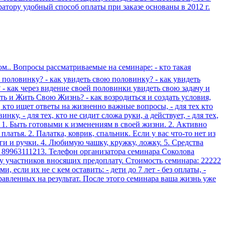
обный способ оплаты при заказе основаны в 2012 г.
дом.. Вопросы рассматриваемые на семинаре: - кто такая
ю половинку? - как увидеть свою половинку? - как увидеть
 - как через видение своей половинки увидеть свою задачу и
ь и Жить Свою Жизнь? - как возродиться и создать условия,
х, кто ищет ответы на жизненно важные вопросы, - для тех кто
нку, - для тех, кто не сидит сложа руки, а действует, - для тех,
: 1. Быть готовыми к изменениям в своей жизни. 2. Активно
атья. 2. Палатка, коврик, спальник. Если у вас что-то нет из
аги и ручки. 4. Любимую чашку, кружку, ложку. 5. Средства
: 89963111213. Телефон организатора семинара Соколова
ву участников вносящих предоплату. Стоимость семинара: 22222
 если их не с кем оставить: - дети до 7 лет - без оплаты, -
аправленных на результат. После этого семинара ваша жизнь уже