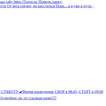
ш сайт https://5verst.ru/ Помочь парку:
сти От бега сердце, но расстаться Пора... и я уже в пути -
СУББОТУ ✔️Время проведения: СБОР в 08:45, СТАРТ в 09:00
дробнее см. по ссылкам ниже👇🏻