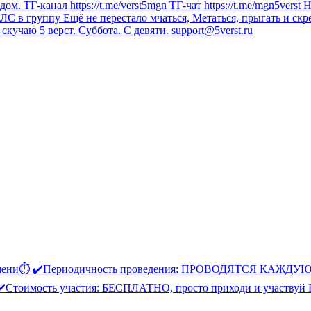
ТГ-канал https://t.me/verst5mgn ТГ-чат https://t.me/mgn5verst На
 в ЛС в группу Ещё не перестало мчаться, Метаться, прыгать и скре
скучаю 5 верст. Суббота. С девяти. support@5verst.ru
 времени⏱️ ✔️Периодичность проведения: ПРОВОДЯТСЯ КАЖДУЮ 
Стоимость участия: БЕСПЛАТНО, просто приходи и участвуй По