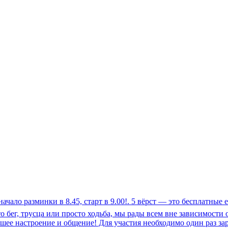
начало разминки в 8.45, старт в 9.00!. 5 вёрст — это бесплатны
 бег, трусца или просто ходьба, мы рады всем вне зависимости 
 настроение и общение! Для участия необходимо один раз зарегистр