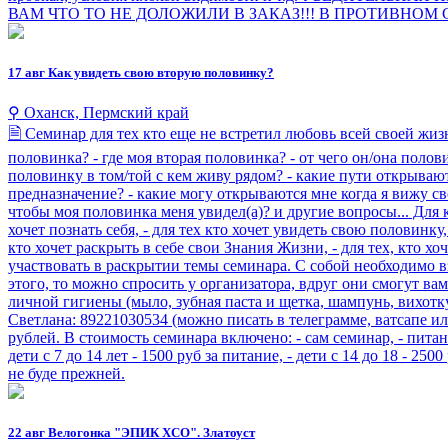
ВАМ ЧТО ТО НЕ ДОЛОЖИЛИ В ЗАКАЗ!!! В ПРОТИВНОМ СЛУЧА
17 авг
Как увидеть свою вторую половинку?
⚲ Оханск, Пермский край
🗎 Семинар для тех кто еще не встретил любовь всей своей жизн
половинка? - где моя вторая половинка? - от чего он/она полов
половинку в том/той с кем живу рядом? - какие пути открывают
предназначение? - какие могу открываются мне когда я вижу с
чтобы моя половинка меня увидел(а)? и другие вопросы... Для ко
хочет познать себя, - для тех кто хочет увидеть свою половинку,
кто хочет раскрыть в себе свои Знания Жизни, - для тех, кто 
участвовать в раскрытии темы семинара. С собой необходимо взя
этого, то можно спросить у организатора, вдруг они смогут ва
личной гигиены (мыло, зубная паста и щетка, шампунь, вихотк
Светлана: 89221030534 (можно писать в телеграмме, ватсапе и
рублей. В стоимость семинара включено: - сам семинар, - питани
дети с 7 до 14 лет - 1500 руб за питание, - дети с 14 до 18 - 
не буде прежней.
22 авг
Велогонка "ЭПИК XCO". Златоуст