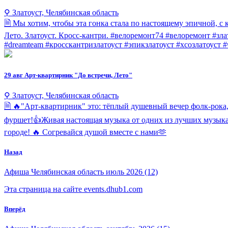
⚲ Златоуст, Челябинская область
🗎 Мы хотим, чтобы эта гонка стала по настоящему эпичной, 
Лето. Златоуст. Кросс-кантри. #велоремонт74 #велоремонт #зла
#dreamteam #кросскантризлатоуст #эпикзлатоуст #xcoзлатоуст 
29 авг
Арт-квартирник "До встречи, Лето"
⚲ Златоуст, Челябинская область
🗎 🔥"Арт-квартирник" это: тёплый душевный вечер фолк-рока,
фуршет!👍Живая настоящая музыка от одних из лучших музыкан
городе! 🔥 Согревайся душой вместе с нами🫶
Назад
Афиша Челябинская область июль 2026 (12)
Эта страница на сайте events.dhub1.com
Вперёд