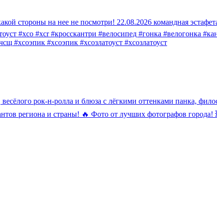
с какой стороны на нее не посмотри! 22.08.2026 командная эст
тоуст #xco #xcr #кросскантри #велосипед #гонка #велогонка #ка
#чсщ #xcoэпик #хсоэпик #хсозлатоуст #xcoзлатоуст
 весёлого рок-н-ролла и блюза с лёгкими оттенками панка, фил
тов региона и страны! 🔥 Фото от лучших фотографов города! 