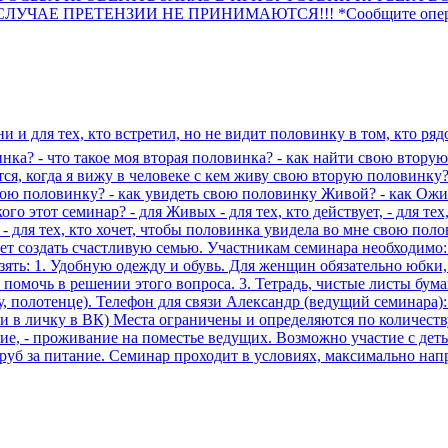
Е ПРЕТЕНЗИИ НЕ ПРИНИМАЮТСЯ!!! *Сообщите оператору уд
и и для тех, кто встретил, но не видит половинку в том, кто ря
инка? - что такое моя вторая половинка? - как найти свою втору
ся, когда я вижу в человеке с кем живу свою вторую половинку?
вою половинку? - как увидеть свою половинку Живой? - как Ожит
го этот семинар? - для Живых - для тех, кто действует, - для те
 - для тех, кто хочет, чтобы половинка увидела во мне свою полови
хочет создать счастливую семью. Участникам семинара необходимо
ть: 1. Удобную одежду и обувь. Для женщин обязательно юбки, пл
м помочь в решении этого вопроса. 3. Тетрадь, чистые листы бум
у, полотенце). Телефон для связи Александр (ведущий семинара)
ли в личку в ВК) Места ограничены и определяются по количест
е, - проживание на поместье ведущих. Возможно участие с детьми,
2500 руб за питание. Семинар проходит в условиях, максимально н