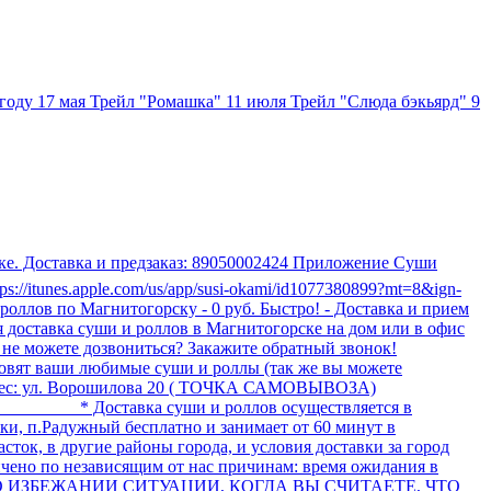
году 17 мая Трейл "Ромашка" 11 июля Трейл "Слюда бэкьярд" 9
ске. Доставка и предзаказ: 89050002424 Приложение Суши
ps://itunes.apple.com/us/app/susi-okami/id1077380899?mt=8&ign-
оллов по Магнитогорску - 0 руб. Быстро! - Доставка и прием
ная доставка суши и роллов в Магнитогорске на дом или в офис
 - не можете дозвониться? Закажите обратный звонок!
иготовят ваши любимые суши и роллы (так же вы можете
ш адрес: ул. Ворошилова 20 ( ТОЧКА САМОВЫВОЗА)
____ * Доставка суши и роллов осуществляется в
и, п.Радужный бесплатно и занимает от 60 минут в
сток, в другие районы города, и условия доставки за город
ичено по независящим от нас причинам: время ожидания в
А ВО ИЗБЕЖАНИИ СИТУАЦИИ, КОГДА ВЫ СЧИТАЕТЕ, ЧТО