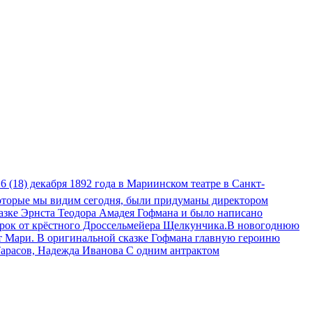
6 (18) декабря 1892 года в Мариинском театре в Санкт-
которые мы видим сегодня, были придуманы директором
азке Эрнста Теодора Амадея Гофмана и было написано
дарок от крёстного Дроссельмейера Щелкунчика.В новогоднюю
т Мари. В оригинальной сказке Гофмана главную героиню
арасов, Надежда Иванова С одним антрактом