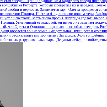
ает стая лебедей. Принц с удивлением видит, что лебеди превращ
а волшебника Ротбарта, который превратил их в лебедей. Только 
ечной любви и верности. Занимается заря. Одетта прощается со 
ннолетию Принца. На этом балу, согласно воле матери, Зигфри
анцует с невестами. Мать снова просит Зигфрида сделать выбор.
Принца. Увлеченный ее красотой, он ничего не замечает вокруг.
й, что Одетта и Одиллия — одно лицо, он объявляет дочь Ротба
ринц бросается вон из замка. Владетельная Принцесса в отчаянии
аянии рассказывает им про измену Зигфрида. Злой волшебник тор
любленных разрушают злые чары. Девушки-лебеди освобождены о