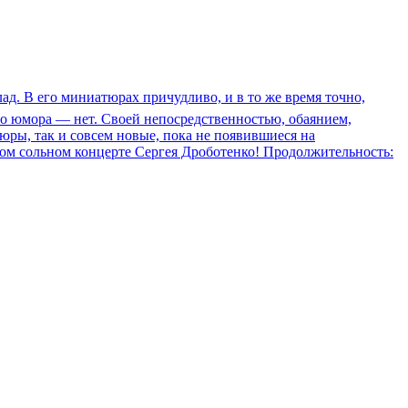
ад. В его миниатюрах причудливо, и в то же время точно,
во юмора — нет. Своей непосредственностью, обаянием,
юры, так и совсем новые, пока не появившиеся на
ом сольном концерте Сергея Дроботенко! Продолжительность: