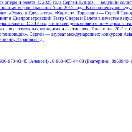
а оперы и балета. С 2025 года Сергей Купцов — ведущий солист
лотая медаль Гран-при Азии 2015 года. В его репертуаре ведущ
ль», «Ромео и Джульетта», «Кармен». Торреадор — Сергей Скв
т в Днепропетровский Театр Оперы и Балета в качестве ведущег
ы и Балета. С 2016 года и по сей день является премьером в те
 на всевозможных конкурсах и фестивалях. Так в июле 2021 г. б
 танцовщик». Сергей — лауреат международных конкурсов Asian 
йвани, Израиля и тд.
-906-970-93-45 (Алексей) , 8-960-955-44-08 (Екатерина), 89609404