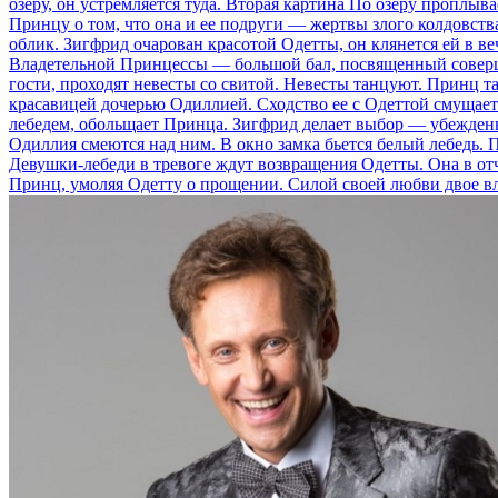
озеру, он устремляется туда. Вторая картина По озеру проплыв
Принцу о том, что она и ее подруги — жертвы злого колдовств
облик. Зигфрид очарован красотой Одетты, он клянется ей в в
Владетельной Принцессы — большой бал, посвященный соверше
гости, проходят невесты со свитой. Невесты танцуют. Принц т
красавицей дочерью Одиллией. Сходство ее с Одеттой смущает 
лебедем, обольщает Принца. Зигфрид делает выбор — убежденны
Одиллия смеются над ним. В окно замка бьется белый лебедь. П
Девушки-лебеди в тревоге ждут возвращения Одетты. Она в отч
Принц, умоляя Одетту о прощении. Силой своей любви двое в