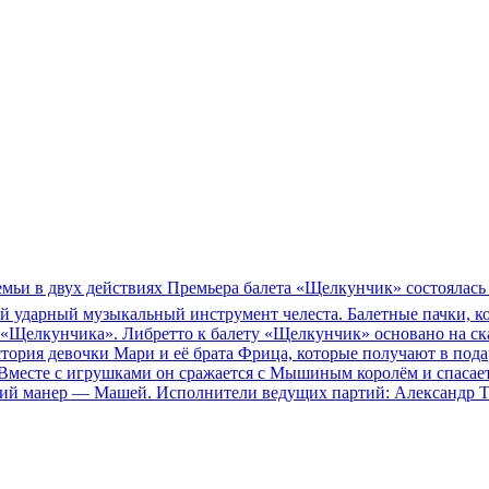
емьи в двух действиях Премьера балета «Щелкунчик» состоялась 
й ударный музыкальный инструмент челеста. Балетные пачки, 
«Щелкунчика». Либретто к балету «Щелкунчик» основано на ск
тория девочки Мари и её брата Фрица, которые получают в по
Вместе с игрушками он сражается с Мышиным королём и спасае
кий манер — Машей. Исполнители ведущих партий: Александр Т