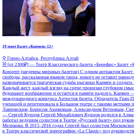
19 март
Балет «Кармен» 12+
⚲ Горно-Алтайск, Республика Алтай
🗎 [от 2300₽] — Театр Классического балета «Бенефис» Балет 
Концерт (шедевры мировых балетов) С одним антрактом Балет 
свободы, рассказанная языком танца, никого не оставит равн
разворачивается трагическая судьба цыганки Кармен и солдата 
Каждый жест, каждый взгляд на сцене пронизан глубоким смысл
будоражит воображение и остается в памяти надолго. Кармен 
международного конкурса Артистов балета. Обладатель Гран-П
ученицей и репетировала в Большом театре с такими метрами 
Лавровским, Борисом Акимовым, Александром Ветровым, Све
— Сергей Купцов Сергей Михайлович Купцов родился в Алматы
работал ведущим солистом в Театре «Русский балет» под руков
Меликова. В 2015–2016 годах Сергей был солистом Московског
в Театре классической хореографии «La Classic» под руководс