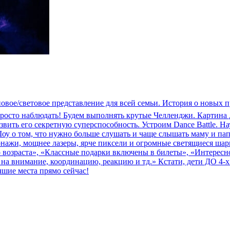
оновое/световое представление для всей семьи. История о новых
 просто наблюдать! Будем выполнять крутые Челленджи. Картина
вить его секретную суперспособность. Устроим Dance Battle. Н
оу о том, что нужно больше слушать и чаще слышать маму и па
нажи, мощнее лазеры, ярче пиксели и огромные светящиеся шары!
о возраста», «Классные подарки включены в билеты», «Интересно
на внимание, координацию, реакцию и тд.» Кстати, дети ДО 4-х 
шие места прямо сейчас!