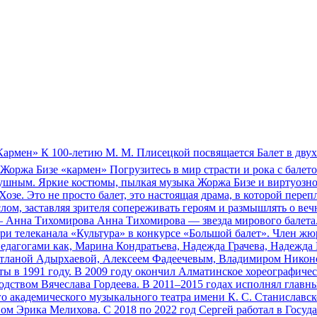
«Кармен» К 100-летию М. М. Плисецкой посвящается Балет в дву
Жоржа Бизе «кармен» Погрузитесь в мир страсти и рока с бале
одушным. Яркие костюмы, пылкая музыка Жоржа Бизе и виртуозно
Хозе. Это не просто балет, это настоящая драма, в которой пере
ом, заставляя зрителя сопереживать героям и размышлять о веч
— Анна Тихомирова Анна Тихомирова — звезда мирового балета.
ри телеканала «Культура» в конкурсе «Большой балет». Член жю
педагогами как, Марина Кондратьева, Надежда Грачева, Надежд
тланой Адырхаевой, Алексеем Фадеечевым, Владимиром Никоно
 в 1991 году. В 2009 году окончил Алматинское хореографичес
одством Вячеслава Гордеева. В 2011–2015 годах исполнял главн
о академического музыкального театра имени К. С. Станиславск
твом Эрика Мелихова. С 2018 по 2022 год Сергей работал в Госу