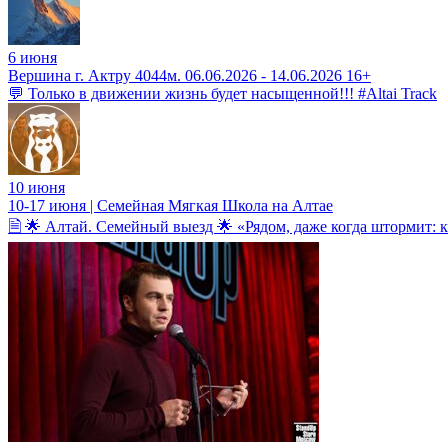
6 июня
Вершина г. Актру 4044м. 06.06.2026 - 14.06.2026 16+
💬 Только в движении жизнь будет насыщенной!!! #Altai Track
10 июня
10-17 июня | Семейная Мягкая Школа на Алтае
🗎 🌟 Алтай. Семейный выезд 🌟 «Рядом, даже когда штормит: к