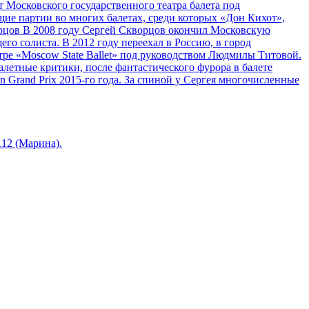
 Московского государственного театра балета под
ие партии во многих балетах, среди которых «Дон Кихот»,
орцов В 2008 году Сергей Скворцов окончил Московскую
о солиста. В 2012 году переехал в Россию, в город
атре «Moscow State Ballet» под руководством Людмилы Титовой.
алетные критики, после фантастического фурора в балете
Grand Prix 2015-го года. За спиной у Сергея многочисленные
112 (Марина).