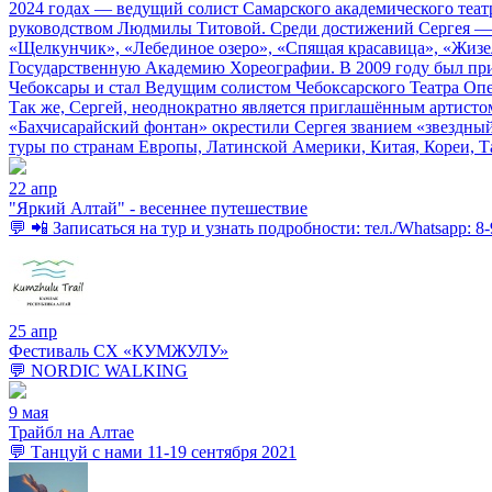
2024 годах — ведущий солист Самарского академического театр
руководством Людмилы Титовой. Среди достижений Сергея — зо
«Щелкунчик», «Лебединое озеро», «Спящая красавица», «Жизе
Государственную Академию Хореографии. В 2009 году был приня
Чебоксары и стал Ведущим солистом Чебоксарского Театра Опер
Так же, Сергей, неоднократно является приглашённым артистом
«Бахчисарайский фонтан» окрестили Сергея званием «звездный
туры по странам Европы, Латинской Америки, Китая, Кореи, Та
22 апр
"Яркий Алтай" - весеннее путешествие
💬 📲 Записаться на тур и узнать подробности: тел./Whatsapp: 8
25 апр
Фестиваль СХ «КУМЖУЛУ»
💬 NORDIC WALKING
9 мая
Трайбл на Алтае
💬 Танцуй с нами 11-19 сентября 2021