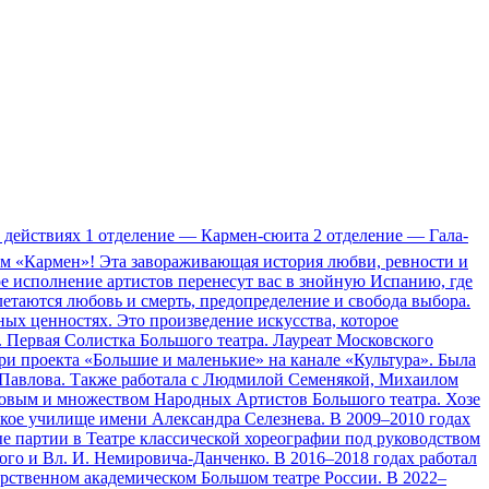
х действиях 1 отделение — Кармен-сюита 2 отделение — Гала-
том «Кармен»! Эта завораживающая история любви, ревности и
е исполнение артистов перенесут вас в знойную Испанию, где
плетаются любовь и смерть, предопределение и свобода выбора.
ных ценностях. Это произведение искусства, которое
 Первая Солистка Большого театра. Лауреат Московского
ри проекта «Большие и маленькие» на канале «Культура». Была
а Павлова. Также работала с Людмилой Семенякой, Михаилом
вым и множеством Народных Артистов Большого театра. Хозе
кое училище имени Александра Селезнева. В 2009–2010 годах
ые партии в Театре классической хореографии под руководством
ого и Вл. И. Немировича-Данченко. В 2016–2018 годах работал
дарственном академическом Большом театре России. В 2022–