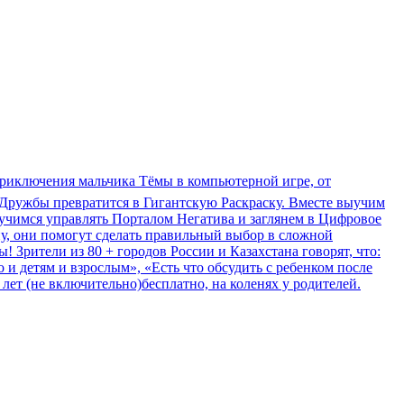
 приключения мальчика Тёмы в компьютерной игре, от
 Дружбы превратится в Гигантскую Раскраску. Вместе выучим
аучимся управлять Порталом Негатива и заглянем в Цифровое
пу, они помогут сделать правильный выбор в сложной
 Зрители из 80 + городов России и Казахстана говорят, что:
 и детям и взрослым», «Есть что обсудить с ребенком после
лет (не включительно)бесплатно, на коленях у родителей.