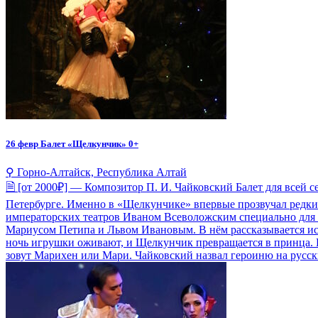
26 февр
Балет «Щелкунчик» 0+
⚲ Горно-Алтайск, Республика Алтай
🗎 [от 2000₽] — Композитор П. И. Чайковский Балет для всей с
Петербурге. Именно в «Щелкунчике» впервые прозвучал редки
императорских театров Иваном Всеволожским специально для 
Мариусом Петипа и Львом Ивановым. В нём рассказывается ис
ночь игрушки оживают, и Щелкунчик превращается в принца. 
зовут Марихен или Мари. Чайковский назвал героиню на русс