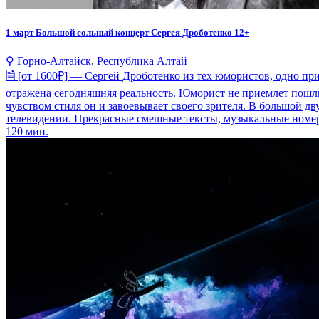
1 март
Большой сольный концерт Сергея Дроботенко 12+
⚲ Горно-Алтайск, Республика Алтай
🗎 [от 1600₽] — Сергей Дроботенко из тех юмористов, одно пр
отражена сегодняшняя реальность. Юморист не приемлет пошлы
чувством стиля он и завоевывает своего зрителя. В большой д
телевидении. Прекрасные смешные тексты, музыкальные номера
120 мин.