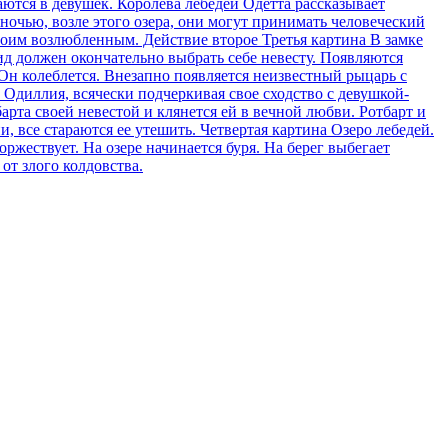
аются в девушек. Королева лебедей Одетта рассказывает
ночью, возле этого озера, они могут принимать человеческий
своим возлюбленным. Действие второе Третья картина В замке
д должен окончательно выбрать себе невесту. Появляются
 Он колеблется. Внезапно появляется неизвестный рыцарь с
 Одиллия, всячески подчеркивая свое сходство с девушкой-
рта своей невестой и клянется ей в вечной любви. Ротбарт и
, все стараются ее утешить. Четвертая картина Озеро лебедей.
жествует. На озере начинается буря. На берег выбегает
т злого колдовства.