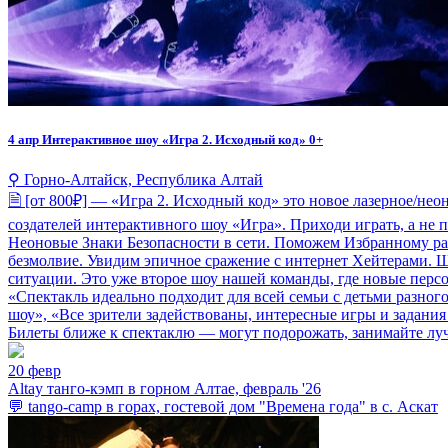
4 апр
Интерактивное шоу «Игра 2. Исходный код» 0+
⚲ Горно-Алтайск, Республика Алтай
🗎 [от 800₽] — «Игра 2. Исходный код» это новое лазерное/не
создателей интерактивного шоу «Игра». Приходи играть, а не
Неоновые Знаки Безопасности в сети. Поможем Избранному раз
безмолвие. Увидим эпичное сражение с интернет Хейтерами. Ш
ситуации. Это уже второе шоу нашей команды, где новые персо
«Спектакль идеально подходит для всей семьи с детьми разног
шоу», «Все зрители задействованы, интересные игры и задания 
Билеты ближе к спектаклю — могут подорожать, занимайте луч
20 февр
Altay танго-кэмп в горном Алтае, февраль '26
💬 tango-camp в горах, гостевой дом "Времена года" в с. Аскат