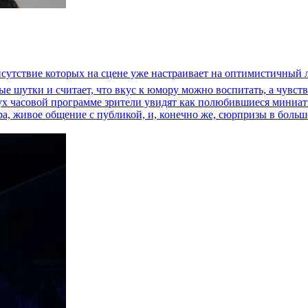
исутствие которых на сцене уже настраивает на оптимистичный л
е шутки и считает, что вкус к юмору можно воспитать, а чувст
вух часовой программе зрители увидят как полюбившиеся миниат
, живое общение с публикой, и, конечно же, сюрпризы в больш