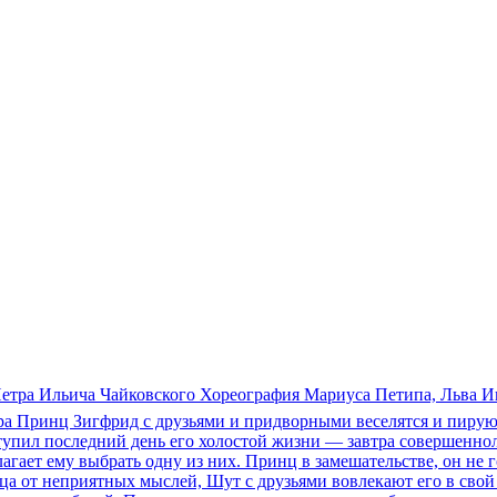
а Петра Ильича Чайковского Хореография Мариуса Петипа, Льва 
зера Принц Зигфрид с друзьями и придворными веселятся и пиру
упил последний день его холостой жизни — завтра совершенноле
гает ему выбрать одну из них. Принц в замешательстве, он не г
а от неприятных мыслей, Шут с друзьями вовлекают его в свой т