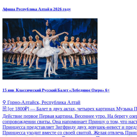
Афиша Республика Алтай в 2026 году
15 янв
Классический Русский Балет «Лебединое Озеро» 6+
⚲ Горно-Алтайск, Республика Алтай
🗎 [от 1800₽] — Балет в двух актах, четырех картинах Музык
Действие первое Первая картина. Весеннее утро. На берегу о
сопровождении свиты. Она напоминает Принцу о том, что наст
Принцесса представляет Зигфриду двух девушек-невест и предла
Принцесса уходит вместе со своей свитой. Желая отвлечь Принц