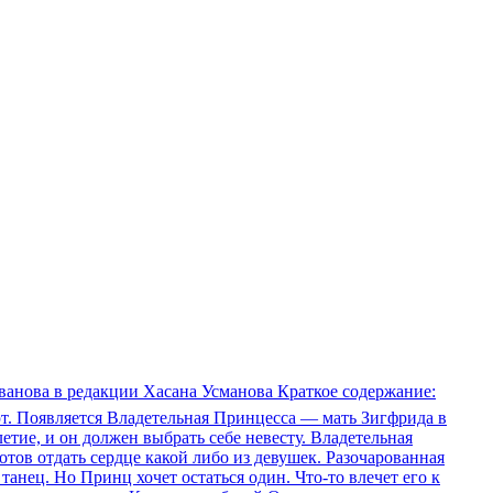
Иванова в редакции Хасана Усманова Краткое содержание:
ют. Появляется Владетельная Принцесса — мать Зигфрида в
тие, и он должен выбрать себе невесту. Владетельная
отов отдать сердце какой либо из девушек. Разочарованная
анец. Но Принц хочет остаться один. Что-то влечет его к