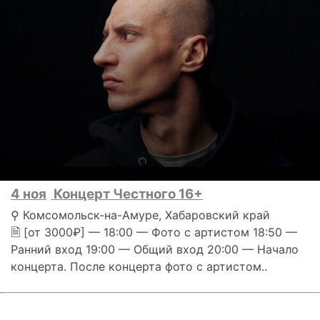
4 ноя
Концерт Честного 16+
⚲ Комсомольск-на-Амуре, Хабаровский край
🗎 [от 3000₽] — 18:00 — Фото с артистом 18:50 —
Ранний вход 19:00 — Общий вход 20:00 — Начало
концерта. После концерта фото с артистом..