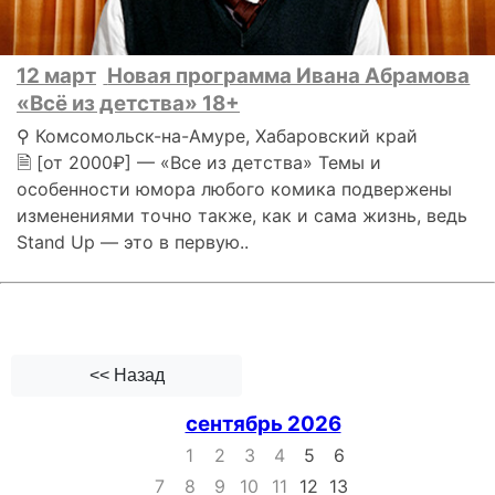
12 март
Новая программа Ивана Абрамова
«Всё из детства» 18+
⚲ Комсомольск-на-Амуре, Хабаровский край
🗎 [от 2000₽] — «Все из детства» Темы и
особенности юмора любого комика подвержены
изменениями точно также, как и сама жизнь, ведь
Stand Up — это в первую..
<< Назад
сентябрь 2026
1
2
3
4
5
6
7
8
9
10
11
12
13