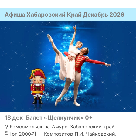
Афиша Хабаровский Край Декабрь 2026
18 дек
Балет «Щелкунчик» 0+
⚲ Комсомольск-на-Амуре, Хабаровский край
🗎 [от 2000₽] — Композитор П.И. Чайковский.