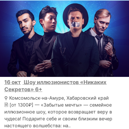
16 окт
Шоу иллюзионистов «Никаких
Секретов» 6+
⚲ Комсомольск-на-Амуре, Хабаровский край
🗎 [от 1300₽] — «Забытые мечты» — семейное
иллюзионное шоу, которое возвращает веру в
чудеса! Подарите себе и своим близким вечер
настоящего волшебства: на..