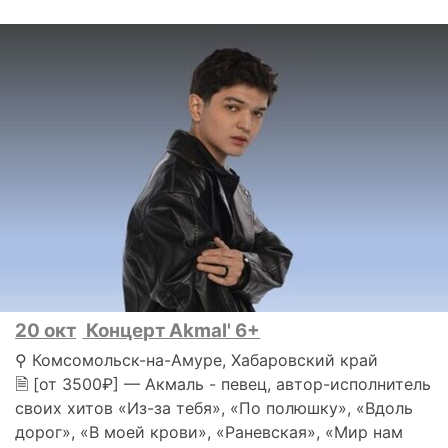
20 окт
Концерт Akmal' 6+
⚲ Комсомольск-на-Амуре, Хабаровский край
🗎 [от 3500₽] — Акмаль - певец, автор-исполнитель
своих хитов «Из-за тебя», «По полюшку», «Вдоль
дорог», «В моей крови», «Раневская», «Мир нам