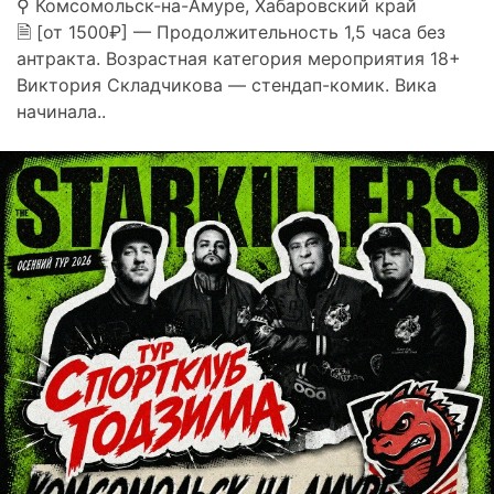
⚲ Комсомольск-на-Амуре, Хабаровский край
🗎 [от 1500₽] — Продолжительность 1,5 часа без
антракта. Возрастная категория мероприятия 18+
Виктория Складчикова — стендап-комик. Вика
начинала..