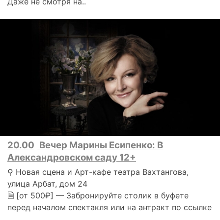
Даже не смотря на..
20.00
Вечер Марины Есипенко: В
Александровском саду 12+
⚲ Новая сцена и Арт-кафе театра Вахтангова,
улица Арбат, дом 24
🗎 [от 500₽] — Забронируйте столик в буфете
перед началом спектакля или на антракт по ссылке