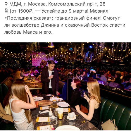
⚲ МДМ, г. Москва, Комсомольский пр-т, 28
🗎 [от 1500₽] — Успейте до 9 марта! Мюзикл
«Последняя сказка»: грандиозный финал! Смогут
ли волшебство Джинна и сказочный Восток спасти
любовь Макса и его..