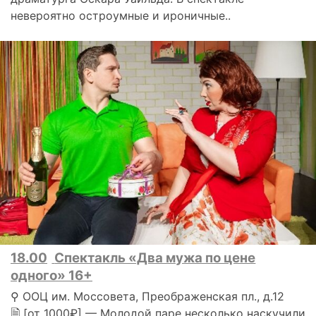
невероятно остроумные и ироничные..
18.00
Спектакль «Два мужа по цене
одного» 16+
⚲ ООЦ им. Моссовета, Преображенская пл., д.12
🗎 [от 1000₽] — Молодой паре несколько наскучили