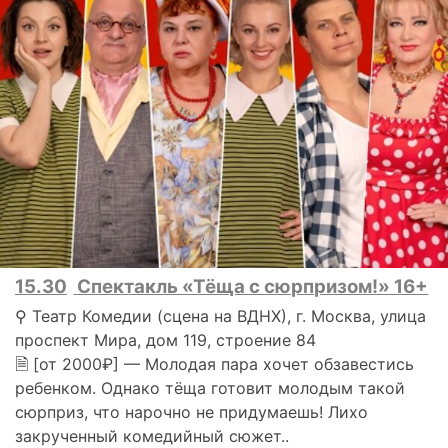
15.30
Спектакль «Тёща с сюрпризом!» 16+
⚲ Театр Комедии (сцена на ВДНХ), г. Москва, улица
проспект Мира, дом 119, строение 84
🗎 [от 2000₽] — Молодая пара хочет обзавестись
ребенком. Однако тёща готовит молодым такой
сюрприз, что нарочно не придумаешь! Лихо
закрученный комедийный сюжет..