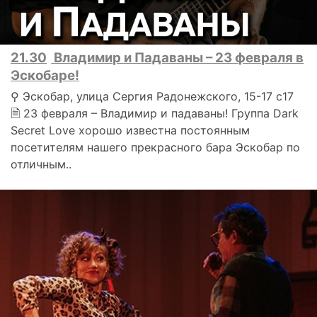
21.30
Владимир и Падаваны – 23 февраля в
Эскобаре!
⚲ Эскобар, улица Сергия Радонежского, 15-17 с17
🗎 23 февраля – Владимир и падаваны! Группа Dark
Secret Love хорошо известна постоянным
посетителям нашего прекрасного бара Эскобар по
отличным..