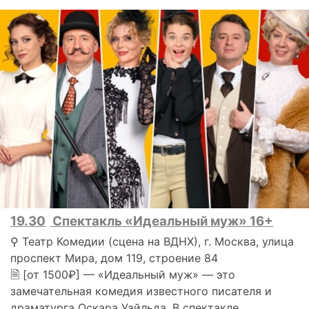
19.30
Спектакль «Идеальный муж» 16+
⚲ Театр Комедии (сцена на ВДНХ), г. Москва, улица
проспект Мира, дом 119, строение 84
🗎 [от 1500₽] — «Идеальный муж» — это
замечательная комедия известного писателя и
драматурга Оскара Уайльда. В спектакле