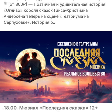
🗎 [от 800₽] — Поэтичная и удивительная история
«Огниво» короля сказок Ганса-Христиана
Андерсена теперь на сцене «Театриума на
Серпуховке». История о..
18.00
Мюзикл «Последняя сказка» 12+