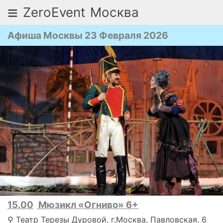
≡
ZeroEvent
Москва
Афиша Москвы 23 Февраля 2026
15.00
Мюзикл «Огниво» 6+
⚲ Театр Терезы Дуровой, г.Москва, Павловская, 6