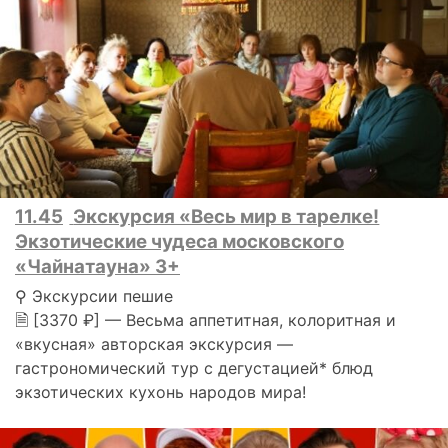
11.45
Экскурсия «Весь мир в тарелке!
Экзотические чудеса московского
«Чайнатауна» 3+
⚲ Экскурсии пешие
🗎 [3370 ₽] — Весьма аппетитная, колоритная и
«вкусная» авторская экскурсия —
гастрономический тур с дегустацией* блюд
экзотических кухонь народов мира!