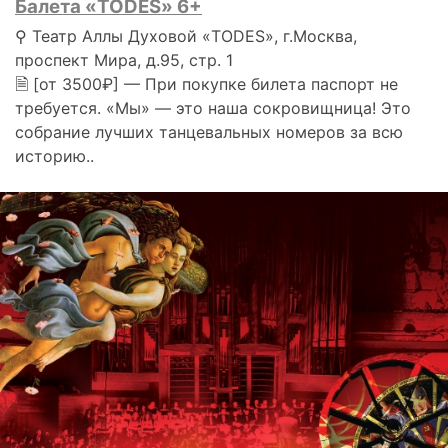
Балета «TODES» 6+
⚲ Театр Аллы Духовой «TODES», г.Москва,
проспект Мира, д.95, стр. 1
🗎 [от 3500₽] — При покупке билета паспорт не
требуется. «Мы» — это наша сокровищница! Это
собрание лучших танцевальных номеров за всю
историю..