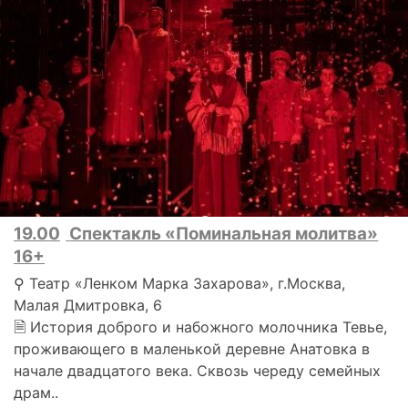
19.00
Спектакль «Поминальная молитва»
16+
⚲ Театр «Ленком Марка Захарова», г.Москва,
Малая Дмитровка, 6
🗎 История доброго и набожного молочника Тевье,
проживающего в маленькой деревне Анатовка в
начале двадцатого века. Сквозь череду семейных
драм..