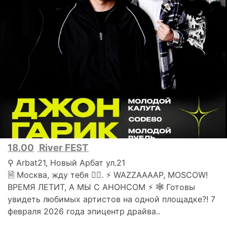
18.00
River FEST
⚲ Arbat21, Новый Арбат ул.21
🗎 Москва, жду тебя 👉🏻. ⚡️ WAZZAAAAP, MOSCOW!
ВРЕМЯ ЛЕТИТ, А МЫ С АНОНСОМ ⚡️ 🕸️ Готовы
увидеть любимых артистов на одной площадке?! 7
февраля 2026 года эпицентр драйва..