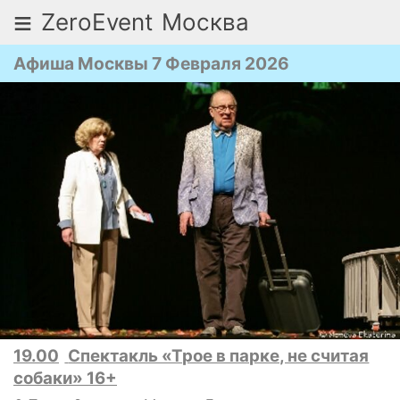
≡
ZeroEvent
Москва
Афиша Москвы 7 Февраля 2026
19.00
Спектакль «Трое в парке, не считая
собаки» 16+