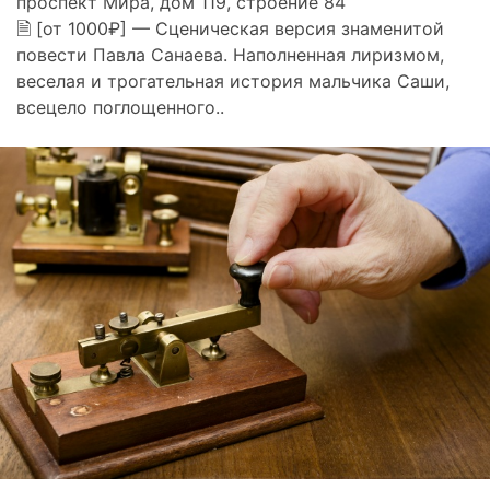
проспект Мира, дом 119, строение 84
🗎 [от 1000₽] — Сценическая версия знаменитой
повести Павла Санаева. Наполненная лиризмом,
веселая и трогательная история мальчика Саши,
всецело поглощенного..