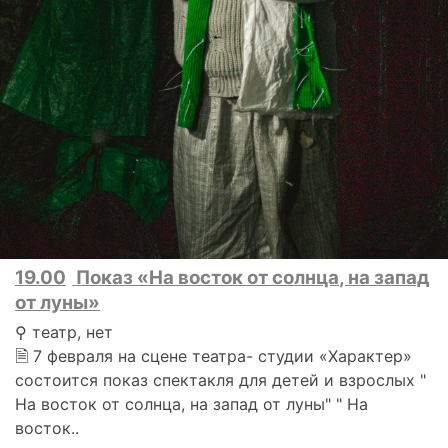
19.00
Показ «На восток от солнца, на запад
от луны»
⚲ театр, нет
🗎 7 февраля на сцене театра- студии «Характер»
состоится показ спектакля для детей и взрослых "
На восток от солнца, на запад от луны" " На
восток..