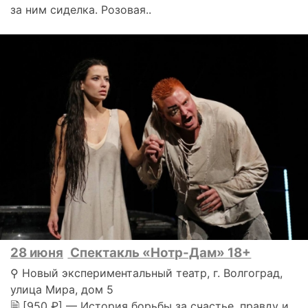
за ним сиделка. Розовая..
28 июня
Спектакль «Нотр-Дам» 18+
⚲ Новый экспериментальный театр, г. Волгоград,
улица Мира, дом 5
🗎 [950 ₽] — История борьбы за счастье, правду и