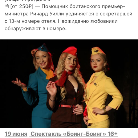
🗎 [от 250₽] — Помощник британского премьер-
министра Ричард Уилли уединяется с секретаршей
с 13-м номере отеля. Неожиданно любовники
обнаруживают в номере..
19 июня
Спектакль «Боинг-Боинг» 16+