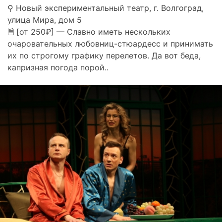
⚲ Новый экспериментальный театр, г. Волгоград,
улица Мира, дом 5
🗎 [от 250₽] — Славно иметь нескольких
очаровательных любовниц-стюардесс и принимать
их по строгому графику перелетов. Да вот беда,
капризная погода порой..