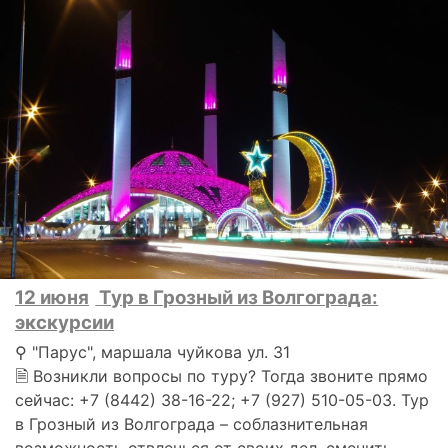
12 июня
Тур в Грозный из Волгограда:
экскурсии
⚲ "Парус", маршала чуйкова ул. 31
🗎 Возникли вопросы по туру? Тогда звоните прямо
сейчас: +7 (8442) 38-16-22; +7 (927) 510-05-03. Тур
в Грозный из Волгограда – соблазнительная
возможность отвлечься от своих дел, сменить