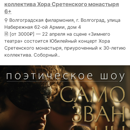
коллектива Хора Сретенского монастыря
6+
⚲ Волгоградская филармония, г. Волгоград, улица
Набережная 62-ой Армии, дом 4
🗎 [от 3000₽] — 22 апреля на сцене «Зимнего
театра» состоится Юбилейный концерт Хора
Сретенского монастыря, приуроченный к 30-летию
коллектива. Соборный..