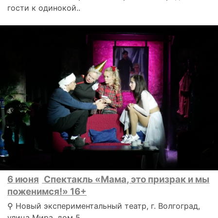
гости к одинокой..
6 июня
Спектакль «Мама, это призрак и мы
поженимся!» 16+
⚲ Новый экспериментальный театр, г. Волгоград,
улица Мира, дом 5