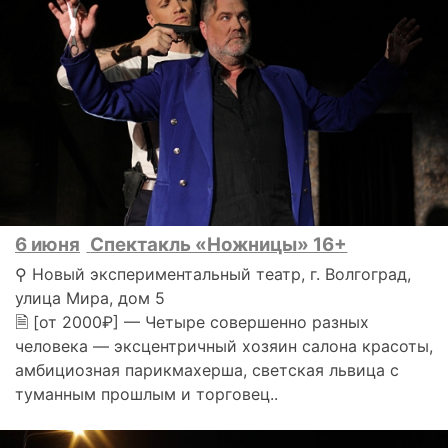
6 июня
Спектакль «Ножницы» 16+
⚲ Новый экспериментальный театр, г. Волгоград,
улица Мира, дом 5
🗎 [от 2000₽] — Четыре совершенно разных
человека — эксцентричный хозяин салона красоты,
амбициозная парикмахерша, светская львица с
туманным прошлым и торговец..