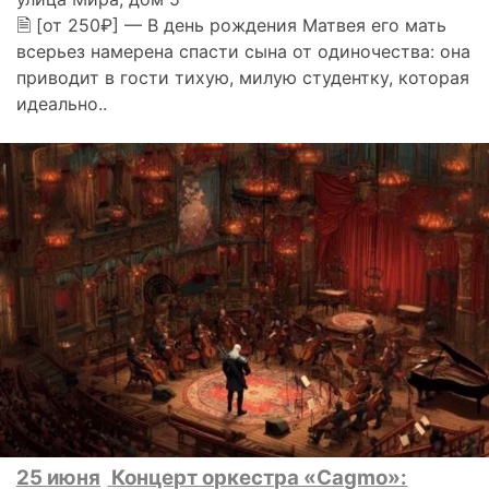
🗎 [от 250₽] — В день рождения Матвея его мать
всерьез намерена спасти сына от одиночества: она
приводит в гости тихую, милую студентку, которая
идеально..
25 июня
Концерт оркестра «Cagmo»: