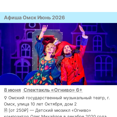
Афиша Омск Июнь 2026
8 июня
Спектакль «Огниво» 6+
⚲ Омский государственный музыкальный театр, г.
Омск, улица 10 лет Октября, дом 2
🗎 [от 250₽] — Детский мюзикл «Огниво»
композитор Олег Михайлов в декабре 2020 года