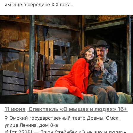
им еще в середине XIX века..
11 июня
Спектакль «О мышах и людях» 16+
⚲ Омский государственный театр Драмы, Омск,
улица Ленина, дом 8-а
🗎 [от 250₽] — Джон Стейнбек «О мышах и людях»