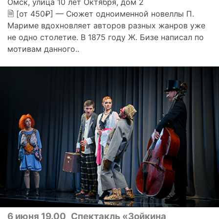
Омск, улица 10 лет Октября, дом 2
🗎 [от 450₽] — Сюжет одноименной новеллы П.
Мариме вдохновляет авторов разных жанров уже
не одно столетие. В 1875 году Ж. Бизе написал по
мотивам данного..
6 июня 19.00
Спектакль «Зойкина