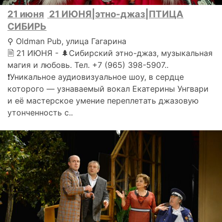
21 июня
21 ИЮНЯ|этно-джаз|ПТИЦА
СИБИРЬ
⚲ Oldman Pub, улица Гагарина
🗎 21 ИЮНЯ - 🌲Сибирский этно-джаз, музыкальная
магия и любовь. Тел. +7 (965) 398-5907..
❗️Уникальное аудиовизуальное шоу, в сердце
которого — узнаваемый вокал Екатерины Унгвари
и её мастерское умение переплетать джазовую
утонченность с..