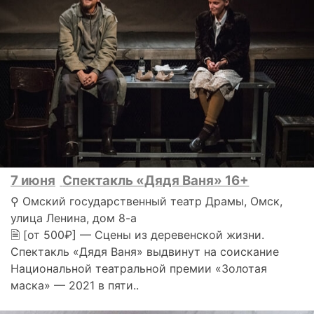
7 июня
Спектакль «Дядя Ваня» 16+
⚲ Омский государственный театр Драмы, Омск,
улица Ленина, дом 8-а
🗎 [от 500₽] — Сцены из деревенской жизни.
Спектакль «Дядя Ваня» выдвинут на соискание
Национальной театральной премии «Золотая
маска» — 2021 в пяти..