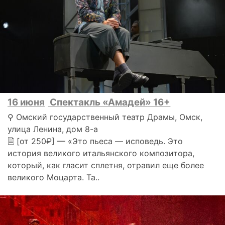
16 июня
Спектакль «Амадей» 16+
⚲ Омский государственный театр Драмы, Омск,
улица Ленина, дом 8-а
🗎 [от 250₽] — «Это пьеса — исповедь. Это
история великого итальянского композитора,
который, как гласит сплетня, отравил еще более
великого Моцарта. Та..