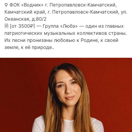
⚲ ФОК «Водник» г. Петропавловск-Камчатский,
Камчатский край, г. Петропавловск-Камчатский, ул.
Океанская, д.80/2
🗎 [от 3500₽] — Группа «Любэ» — один из главных
патриотических музыкальных коллективов страны.
Их песни пронизаны любовью к Родине, к своей
земле, к её природе..