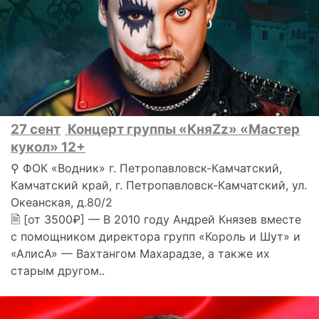
27 сент
Концерт группы «КняZz» «Мастер
кукол» 12+
⚲ ФОК «Водник» г. Петропавловск-Камчатский,
Камчатский край, г. Петропавловск-Камчатский, ул.
Океанская, д.80/2
🗎 [от 3500₽] — В 2010 году Андрей Князев вместе
с помощником директора групп «Король и Шут» и
«АлисА» — Вахтангом Махарадзе, а также их
старым другом..