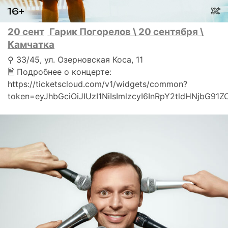
20 сент
Гарик Погорелов \ 20 сентября \
Камчатка
⚲ 33/45, ул. Озерновская Коса, 11
🗎 Подробнее о концерте:
https://ticketscloud.com/v1/widgets/common?
token=eyJhbGciOiJIUzI1NiIsImlzcyI6InRpY2tldHNjbG91Z