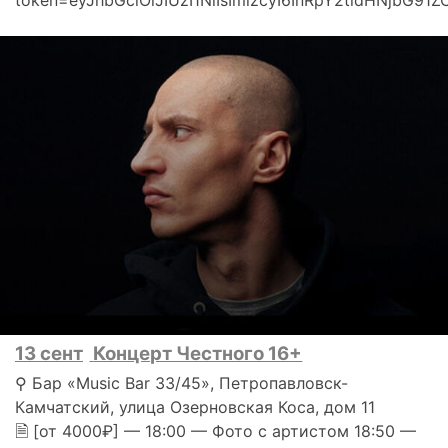
token=eyJhbGciOiJIUzI1NiIsImlzcyI6InRpY2tldHNjbG91Z
13 сент
Концерт Честного 16+
⚲ Бар «Music Bar 33/45», Петропавловск-
Камчатский, улица Озерновская Коса, дом 11
🗎 [от 4000₽] — 18:00 — Фото с артистом 18:50 —