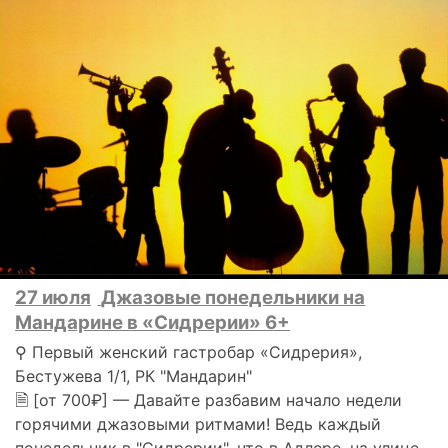
27 июля
Джазовые понедельники на
Мандарине в «Сидрерии» 6+
⚲ Первый женский гастробар «Сидрерия»,
Бестужева 1/1, РК "Мандарин"
🗎 [от 700₽] — Давайте разбавим начало недели
горячими джазовыми ритмами! Ведь каждый