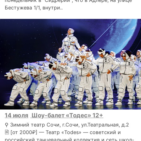
понедельник в "Сидрерии", что в Адлере, на улице
Бестужева 1/1, внутри..
14 июля
Шоу-балет «Тодес» 12+
⚲ Зимний театр Сочи, г.Сочи, ул.Театральная, д.2
🗎 [от 2000₽] — Театр «Todes» — советский и
российский танцевальный коллектив и сеть школ-