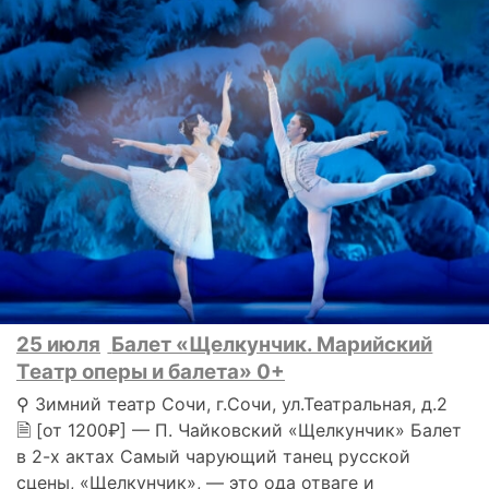
25 июля
Балет «Щелкунчик. Марийский
Театр оперы и балета» 0+
⚲ Зимний театр Сочи, г.Сочи, ул.Театральная, д.2
🗎 [от 1200₽] — П. Чайковский «Щелкунчик» Балет
в 2-х актах Самый чарующий танец русской
сцены, «Щелкунчик», — это ода отваге и