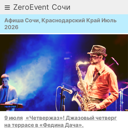
≡
ZeroEvent
Сочи
Афиша Сочи, Краснодарский Край Июль
2026
9 июля
«Четвержаз»! Джазовый четверг
на террасе в «Федина Дача».