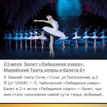
23 июля
Балет «Лебединое озеро».
Марийский Театр оперы и балета 6+
⚲ Зимний театр Сочи, г.Сочи, ул.Театральная, д.2
🗎 [от 1200₽] — П. Чайковский «Лебединое озеро»
Балет в 2-х актах «Лебединое озеро» — балет, чье
имя стало синонимом самой сути танца, любимый..