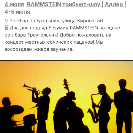
4 июля
RAMMSTEIN трибьют-шоу | Адлер |
4-5 июля
⚲ Рок-бар Треугольник, улица Кирова, 56
🗎 Два дня подряд безумия RAMMSTEIN на сцене
рок-бара Треугольник! Добро пожаловать на
концерт местных сочинских пацанов! Мы
воссоздаем живое звучание..