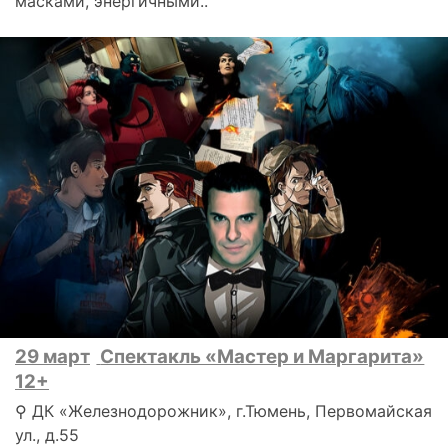
масками, энергичными..
29 март
Спектакль «Мастер и Маргарита»
12+
⚲ ДК «Железнодорожник», г.Тюмень, Первомайская
ул., д.55