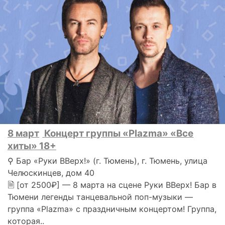
8 март
Концерт группы «Plazma» «Все
хиты» 18+
⚲ Бар «Руки ВВерх!» (г. Тюмень), г. Тюмень, улица
Челюскинцев, дом 40
🗎 [от 2500₽] — 8 марта на сцене Руки ВВерх! Бар в
Тюмени легенды танцевальной поп-музыки —
группа «Plazma» с праздничным концертом! Группа,
которая..