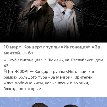
10 март
Концерт группы «Интонация» «За
мечтой...» 6+
⚲ Клуб «Интонация», г. Тюмень, ул. Республики, дом
42
🗎 [от 4000₽] — Концерт группы «Интонация» в
рамках большого тура «За Мечтой». Зрителей
ждут любимые хиты, новые песни и эмоции,
благодаря которым..