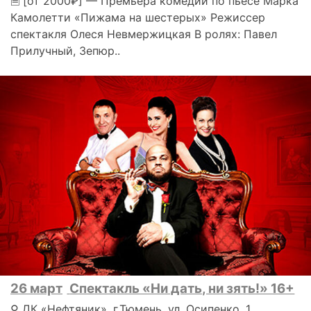
🗎 [от 2000₽] — Премьера комедии по пьесе Марка
Камолетти «Пижама на шестерых» Режиссер
спектакля Олеся Невмержицкая В ролях: Павел
Прилучный, Зепюр..
26 март
Спектакль «Ни дать, ни зять!» 16+
⚲ ДК «Нефтяник», г.Тюмень, ул. Осипенко, 1