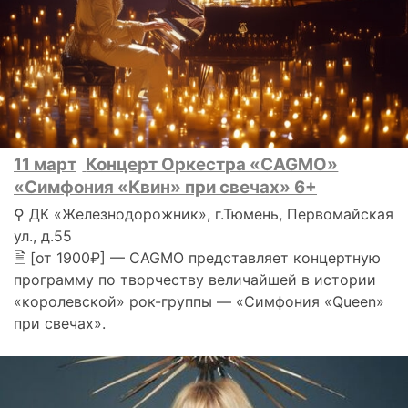
11 март
Концерт Оркестра «CAGMO»
«Симфония «Квин» при свечах» 6+
⚲ ДК «Железнодорожник», г.Тюмень, Первомайская
ул., д.55
🗎 [от 1900₽] — CAGMO представляет концертную
программу по творчеству величайшей в истории
«королевской» рок-группы — «Симфония «Queen»
при свечах».