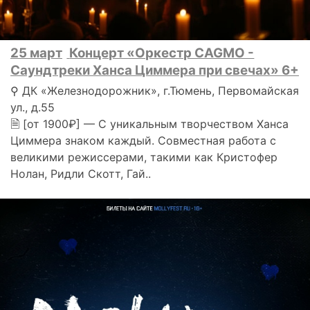
25 март
Концерт «Оркестр CAGMO -
Саундтреки Ханса Циммера при свечах» 6+
⚲ ДК «Железнодорожник», г.Тюмень, Первомайская
ул., д.55
🗎 [от 1900₽] — С уникальным творчеством Ханса
Циммера знаком каждый. Совместная работа с
великими режиссерами, такими как Кристофер
Нолан, Ридли Скотт, Гай..