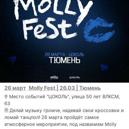
26 март
Molly Fest | 26.03 | Тюмень
⚲ Место событий "ЦОКОЛЬ", улица 50 лет ВЛКСМ,
63
🗎 Делай музыку громче, надевай свои кроссовки и
ломай танцпол! 26 марта пройдёт самое
атмосферное мероприятие, под названием Molly