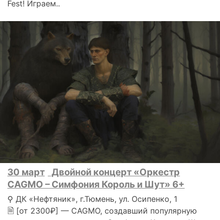
Fest! Играем..
30 март
Двойной концерт «Оркестр
CAGMO – Симфония Король и Шут» 6+
⚲ ДК «Нефтяник», г.Тюмень, ул. Осипенко, 1
🗎 [от 2300₽] — CAGMO, создавший популярную