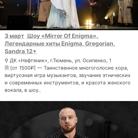
3 март
Шоу «Mirror Of Enigma».
Легендарные хиты Enigma, Gregorian,
Sandra 12+
⚲ ДК «Нефтяник», г.Тюмень, ул. Осипенко, 1
🗎 [от 1500₽] — Таинственное многоголосие хора,
виртуозная игра музыкантов, звучание этнических
и современных инструментов, и красота женского
вокала, в шоу..