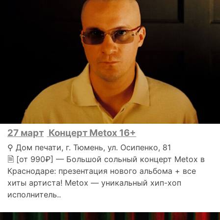
27 март
Концерт Metox 16+
⚲ Дом печати, г. Тюмень, ул. Осипенко, 81
🗎 [от 990₽] — Большой сольный концерт Metox в
Краснодаре: презентация нового альбома + все
хиты артиста! Metox — уникальный хип-хоп
исполнитель..