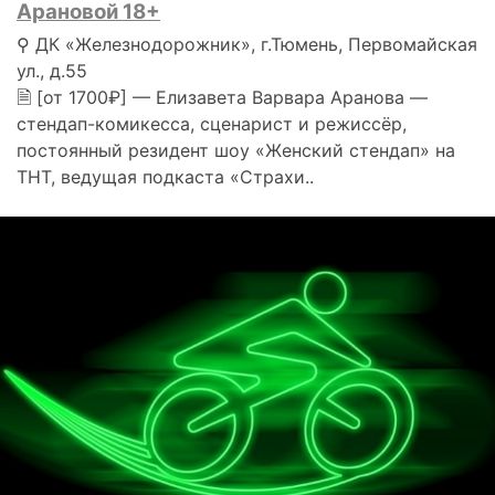
Арановой 18+
⚲ ДК «Железнодорожник», г.Тюмень, Первомайская
ул., д.55
🗎 [от 1700₽] — Елизавета Варвара Аранова —
стендап-комикесса, сценарист и режиссёр,
постоянный резидент шоу «Женский стендап» на
ТНТ, ведущая подкаста «Страхи..