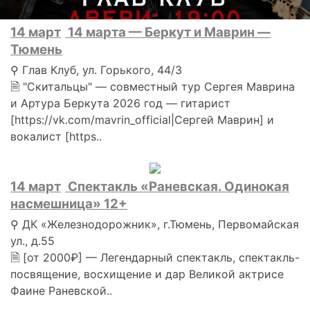
14 март
14 марта — Беркут и Маврин —
Тюмень
⚲ Глав Клуб, ул. Горького, 44/3
🗎 "Скитальцы" — совместный тур Сергея Маврина
и Артура Беркута 2026 год — гитарист
[https://vk.com/mavrin_official|Сергей Маврин] и
вокалист [https..
14 март
Спектакль «Раневская. Одинокая
насмешница» 12+
⚲ ДК «Железнодорожник», г.Тюмень, Первомайская
ул., д.55
🗎 [от 2000₽] — Легендарный спектакль, спектакль-
посвящение, восхищение и дар Великой актрисе
Фаине Раневской..