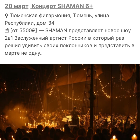
20 март
Концерт SHAMAN 6+
⚲ Тюменская филармония, Тюмень, улица
Республики, дом 34
🗎 [от 5500₽] — SHAMAN представляет новое шоу
2в1 Заслуженный артист России в который раз
решил удивить своих поклонников и представить в
марте не одну..