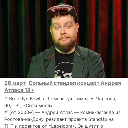
26 март
Сольный стендап концерт Андрея
Атласа 18+
⚲ Brooklyn Bowl, г. Тюмень, ул. Тимофея Чаркова,
60, ТРЦ «Сити молл»
🗎 [от 2000₽] — Андрей Атлас — комик-легенда из
Ростова-на-Дону, резидент проекта StandUp на
ТНТ и проектов от «Labelcom». Он шутит о