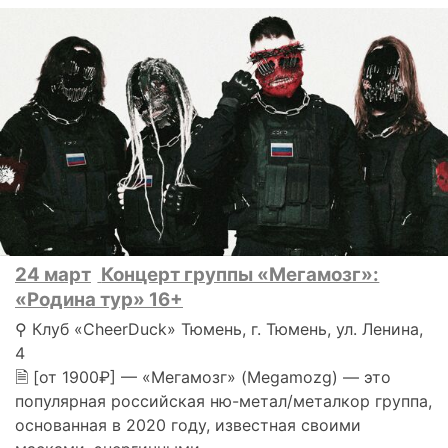
24 март
Концерт группы «Мегамозг»:
«Родина тур» 16+
⚲ Клуб «CheerDuck» Тюмень, г. Тюмень, ул. Ленина,
4
🗎 [от 1900₽] — «Мегамозг» (Megamozg) — это
популярная российская ню-метал/металкор группа,
основанная в 2020 году, известная своими