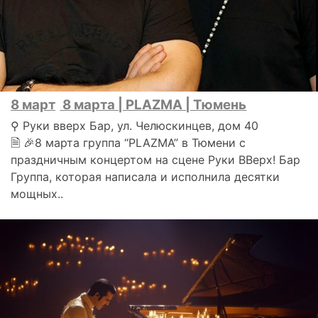
8 март
8 марта | PLAZMA | Тюмень
⚲ Руки вверх Бар, ул. Челюскинцев, дом 40
🗎 🎉8 марта группа “PLAZMA” в Тюмени с
праздничным концертом на сцене Руки ВВерх! Бар
Группа, которая написала и исполнила десятки
мощных..