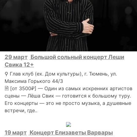
29 март
Большой сольный концерт Леши
Свика 12+
⚲ Глав клуб (ex. Дом культуры), г. Тюмень, ул.
Максима Горького 44/3
🗎 [от 3500₽] — Один из самых искренних артистов
сцены — Лёша Свик — готовится к большому туру.
Его концерты — это не просто музыка, а душевные
встречи, где..
19 март
Концерт Елизаветы Варвары