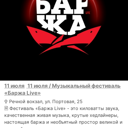
11 июля
11 июля / Музыкальный фестиваль
«Баржа Live»
⚲ Речной вокзал, ул. Портовая, 25
🗎 Фестиваль «Баржа Live» - это киловатты звука,
качественная живая музыка, крутые хедлайнеры,
настоящая баржа и необъятный простор великой и