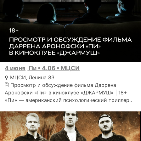
4 июня
Пи • 4.06 • МЦСИ
⚲ МЦСИ, Ленина 83
🗎 Просмотр и обсуждение фильма Даррена
Аронофски «Пи» в киноклубе «ДЖАРМУШ» | 18+
«Пи» — американский психологический триллер..