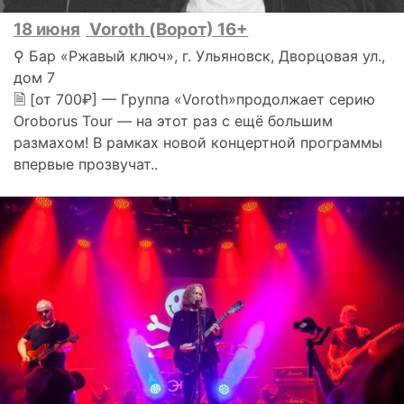
18 июня
Voroth (Ворот) 16+
⚲ Бар «Ржавый ключ», г. Ульяновск, Дворцовая ул.,
дом 7
🗎 [от 700₽] — Группа «Voroth»продолжает серию
Oroborus Tour — на этот раз с ещё большим
размахом! В рамках новой концертной программы
впервые прозвучат..