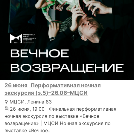
26 июня
Перформативная ночная
экскурсия (э.5)–26.06–МЦСИ
⚲ МЦСИ, Ленина 83
🗎 26 июня, 19:00 | Финальная перформативная
ночная экскурсия по выставке «Вечное
возвращение» | МЦСИ Ночная экскурсия по
выставке «Вечное..