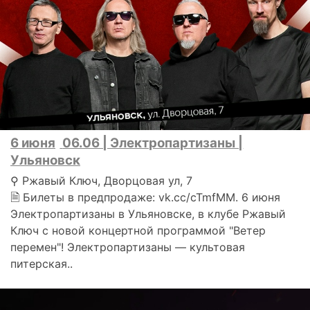
6 июня
06.06 | Электропартизаны |
Ульяновск
⚲ Ржавый Ключ, Дворцовая ул, 7
🗎 Билеты в предпродаже: vk.cc/cTmfMM. 6 июня
Электропартизаны в Ульяновске, в клубе Ржавый
Ключ c новой концертной программой "Ветер
перемен"! Электропартизаны — культовая
питерская..