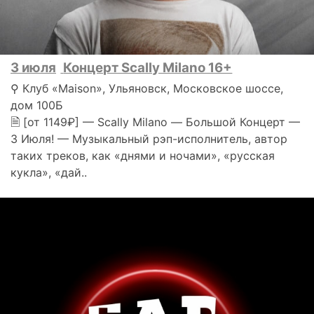
3 июля
Концерт Scally Milano 16+
⚲ Клуб «Maison», Ульяновск, Московское шоссе,
дом 100Б
🗎 [от 1149₽] — Scally Milano — Большой Концерт —
3 Июля! — Музыкальный рэп-исполнитель, автор
таких треков, как «днями и ночами», «русская
кукла», «дай..