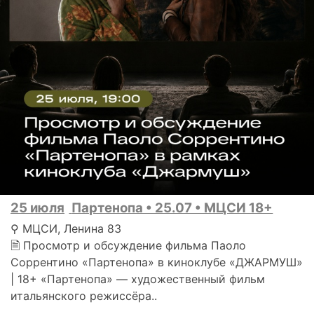
25 июля
Партенопа • 25.07 • МЦСИ 18+
⚲ МЦСИ, Ленина 83
🗎 Просмотр и обсуждение фильма Паоло
Соррентино «Партенопа» в киноклубе «ДЖАРМУШ»
| 18+ «Партенопа» — художественный фильм
итальянского режиссёра..