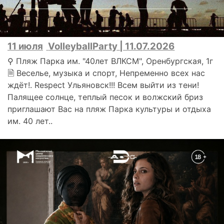
11 июля
VolleyballParty | 11.07.2026
⚲ Пляж Парка им. "40лет ВЛКСМ", Оренбургская, 1г
🗎 Веселье, музыка и спорт, Непременно всех нас
ждёт!. Respect Ульяновск!!! Всем выйти из тени!
Палящее солнце, теплый песок и волжский бриз
приглашают Вас на пляж Парка культуры и отдыха
им. 40 лет..