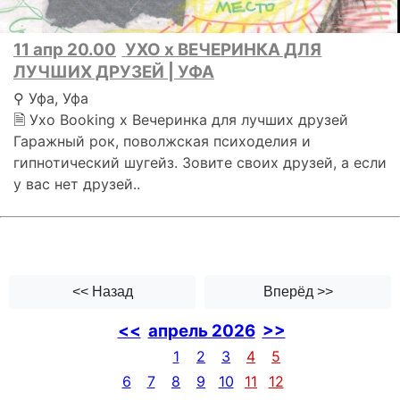
11 апр 20.00
УХО х ВЕЧЕРИНКА ДЛЯ
ЛУЧШИХ ДРУЗЕЙ | УФА
⚲ Уфа, Уфа
🗎 Ухо Booking x Вечеринка для лучших друзей
Гаражный рок, поволжская психоделия и
гипнотический шугейз. Зовите своих друзей, а если
у вас нет друзей..
<< Назад
Вперёд >>
<<
апрель 2026
>>
1
2
3
4
5
6
7
8
9
10
11
12