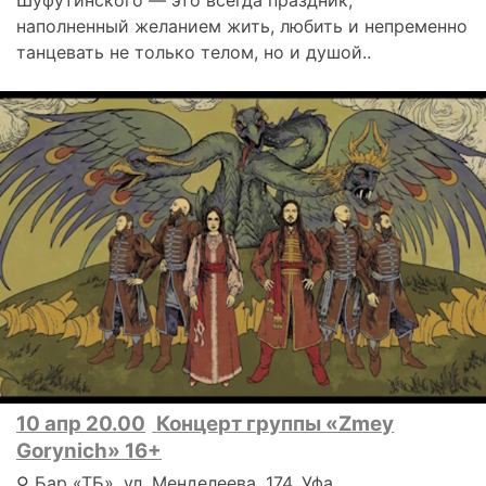
Шуфутинского — это всегда праздник,
наполненный желанием жить, любить и непременно
танцевать не только телом, но и душой..
10 апр 20.00
Концерт группы «Zmey
Gorynich» 16+
⚲ Бар «ТБ», ул. Менделеева, 174, Уфа