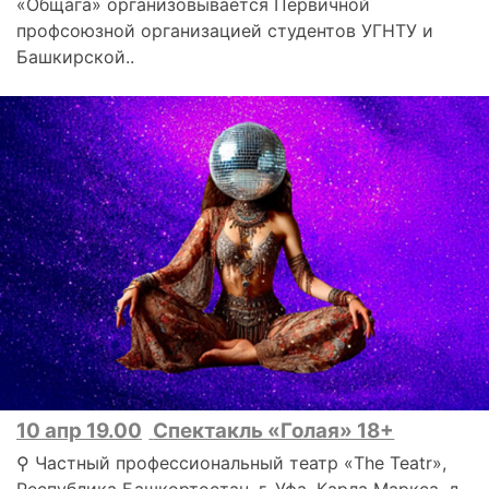
«Общага» организовывается Первичной
профсоюзной организацией студентов УГНТУ и
Башкирской..
10 апр 19.00
Спектакль «Голая» 18+
⚲ Частный профессиональный театр «The Teatr»,
Республика Башкортостан, г. Уфа, Карла Маркса, д.