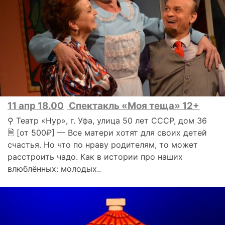
11 апр 18.00
Спектакль «Моя теща» 12+
⚲ Театр «Нур», г. Уфа, улица 50 лет СССР, дом 36
🗎 [от 500₽] — Все матери хотят для своих детей
счастья. Но что по нраву родителям, то может
расстроить чадо. Как в истории про наших
влюблённых: молодых..