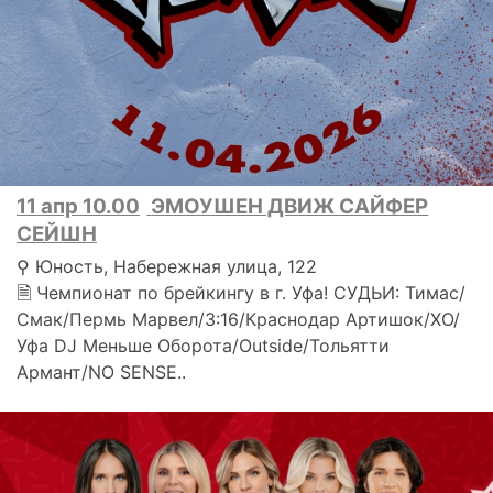
11 апр 10.00
ЭМОУШЕН ДВИЖ САЙФЕР
СЕЙШН
⚲ Юность, Набережная улица, 122
🗎 Чемпионат по брейкингу в г. Уфа! СУДЬИ: Тимас/
Смак/Пермь Марвел/3:16/Краснодар Артишок/XO/
Уфа DJ Меньше Оборота/Outside/Тольятти
Армант/NO SENSE..