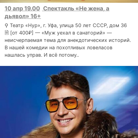
10 апр 19.00
Спектакль «Не жена, а
дьявол» 16+
⚲ Театр «Нур», г. Уфа, улица 50 лет СССР, дом 36
🗎 [от 400₽] — «Муж уехал в санаторий» —
неисчерпаемая тема для анекдотических историй.
В нашей комедии на похотливых ловеласов
нашлась управ. И всё потому..