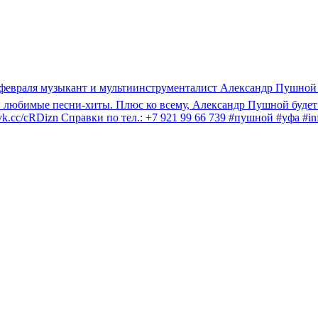
! 13 февраля музыкант и мультиинструменталист Александр Пушн
 любимые песни-хиты. Плюс ко всему, Александр Пушной будет не 
vk.cc/cRDizn Справки по тел.: +7 921 99 66 739 #пушной #уфа #inf