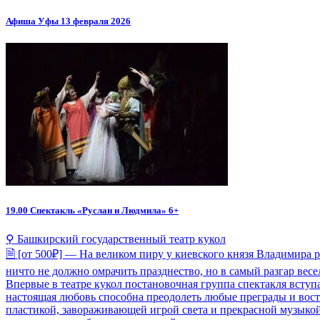
Афиша Уфы 13 февраля 2026
19.00
Спектакль «Руслан и Людмила» 6+
⚲ Башкирский государственный театр кукол
🗎 [от 500₽] — На великом пиру у киевского князя Владимира 
ничто не должно омрачить празднество, но в самый разгар весе
Впервые в театре кукол постановочная группа спектакля вступ
настоящая любовь способна преодолеть любые преграды и вос
пластикой, завораживающей игрой света и прекрасной музыкой.