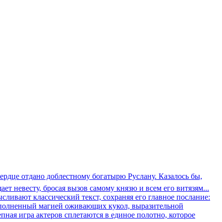
сердце отдано доблестному богатырю Руслану. Казалось бы,
т невесту, бросая вызов самому князю и всем его витязям...
сливают классический текст, сохраняя его главное послание:
наполненный магией оживающих кукол, выразительной
ная игра актеров сплетаются в единое полотно, которое