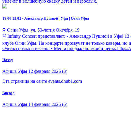
увлечет в волшебную сказку детей и взрослых.
19.00
13.02 - Александр Пушной | Уфа | Огни Уфы
⚲ Огни Уфы, ул. 50-летия Октября, 19
🗎 Infinity Concert представляет: • Александр Пушной в Уфе
клубе Огни Уфы. На концерте прозвучат не только каверы, но и
Очень громко и весело! • Места продаж билетов и цены: https://
Назад
Афиша Уфы 12 февраля 2026 (3)
Эта страница на сайте events.dhub1.com
Вперёд
Афиша Уфы 14 февраля 2026 (6)