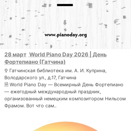
28 март
World Piano Day 2026 | День
Фортепиано (Гатчина)
⚲ Гатчинская библиотека им. А. И. Куприна,
Володарского ул., д.17, Гатчина
🗎 World Piano Day — Всемирный День Фортепиано
— ежегодный международный праздник,
организованный немецким композитором Нильсом
Фрамом. Вот что сам..