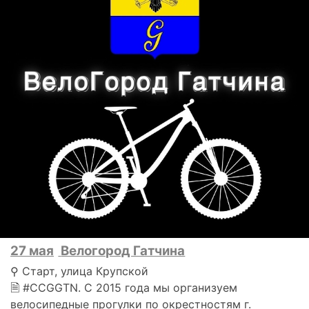
27 мая
Велогород Гатчина
⚲ Старт, улица Крупской
🗎 #CCGGTN. С 2015 года мы организуем
велосипедные прогулки по окрестностям г.