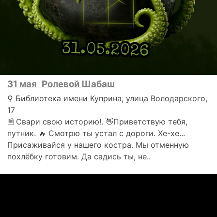
31 мая
Ролевой Шабаш
⚲ Библиотека имени Куприна, улица Володарского,
17
🗎 Свари свою историю!. 👋Приветствую тебя,
путник. 🔥 Смотрю ты устал с дороги. Хе-хе...
Присаживайся у нашего костра. Мы отменную
похлёбку готовим. Да садись ты, не..