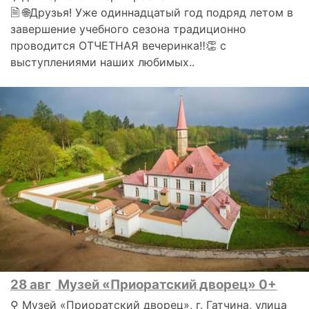
🗎 🌐Друзья! Уже одиннадцатый год подряд летом в
завершение учебного сезона традиционно
проводится ОТЧЕТНАЯ вечеринка‼👏 с
выступлениями наших любимых..
28 авг
Музей «Приоратский дворец» 0+
⚲ Музей «Приоратский дворец», г. Гатчина, улица