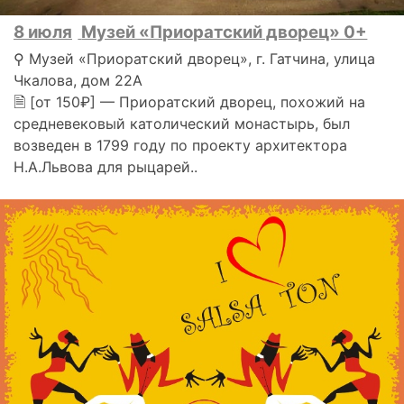
8 июля
Музей «Приоратский дворец» 0+
⚲ Музей «Приоратский дворец», г. Гатчина, улица
Чкалова, дом 22А
🗎 [от 150₽] — Приоратский дворец, похожий на
средневековый католический монастырь, был
возведен в 1799 году по проекту архитектора
Н.А.Львова для рыцарей..