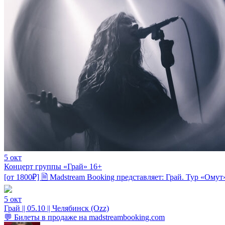
5 окт
Концерт группы «Грай» 16+
[от 1800₽] 🗎 Madstream Booking представляет: Грай. Тур «Омут
5 окт
Грай || 05.10 || Челябинск (Ozz)
💬 Билеты в продаже на madstreambooking.com