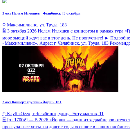
3 окт
Ислам Итляшев | Челябинск | 3 октября
⚲ Максимилианс, ул. Труда, 183
🗎 3 октября 2026 Ислам Итляшев с концертом в рамках тура «
море эмоций ждут вас в этот день. Не пропустите! ► Подробнее 
«Максимилианс». Адрес: г. Челябинск, ул. Труда, 183 Рекоме
2 окт
Концерт группы «Йорш» 16+
⚲ Клуб «Ozz», г.Челябинск, улица Энтузиастов, 11
🗎 [от 1700₽] — В 2026 «Йорш» — один из хедлайнеров отечес
прозвучат все хиты, на долгие годы осевшие в ваших плейлиста