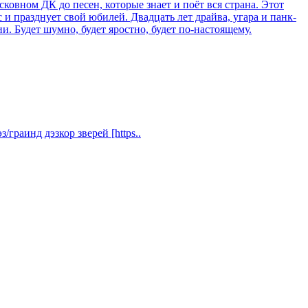
ковном ДК до песен, которые знает и поёт вся страна. Этот
 и празднует свой юбилей. Двадцать лет драйва, угара и панк-
ии. Будет шумно, будет яростно, будет по-настоящему.
граинд дэзкор зверей [https..