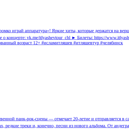
Громко играй аппаратура»! Яркие хиты, которые держатся на ве
о концерте: vk.me/itlyashevtour_chl ► Билеты: https://www.itlya
ндованный возраст 12+ #исламитляшев #итляшевтур #челябинск
твенной панк-рок-сцены — отмечает 20-летие и отправляется в 
х, редкие треки и, конечно, песни из нового альбома. От андег