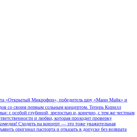
кта «Открытый Микрофон», победитель шоу «Мани Майк» и
одов со своим первым сольным концертом. Теперь Кирилл
и: с особой глубиной, зрелостью и, конечно, с тем же честным
ответственности и любви, которая проходит проверку
 комедия! Сходить на концерт — это тоже уважительная
вить оригинал паспорта и отказать в допуске без возврата