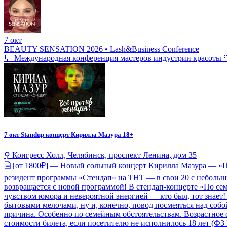
7 окт
BEAUTY SENSATION 2026 • Lash&Business Conference
💬 Международная конференция мастеров индустрии красоты 
7 окт
Standup концерт Кирилла Мазура 18+
⚲ Конгресс Холл, Челябинск, проспект Ленина, дом 35
🗎 [от 1800₽] — Новый сольный концерт Кирилла Мазура — «
резидент программы «Стендап» на ТНТ — в свои 20 с небольши
возвращается с новой программой! В стендап-концерте «По сем
чувством юмора и невероятной энергией — кто был, тот знает
бытовыми мелочами, ну и, конечно, повод посмеяться над собо
причина. Особенно по семейным обстоятельствам. Возрастное о
стоимости билета, если посетителю не исполнилось 18 лет (ФЗ 