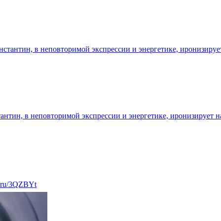
онстантин, в неповторимой экспрессии и энергетике, иронизируе
стантин, в неповторимой экспрессии и энергетике, иронизирует 
k.ru/3QZBYt