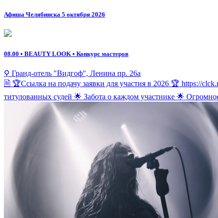
Афиша Челябинска 5 октября 2026
08.00
• BEAUTY LOOK • Конкурс мастеров
⚲ Гранд-отель "Видгоф", Ленина пр. 26а
🗎 🏆Ссылка на подачу заявки для участия в 2026 🏆 https://c
титулованных судей 🌟 Забота о каждом участнике 🌟 Огромно