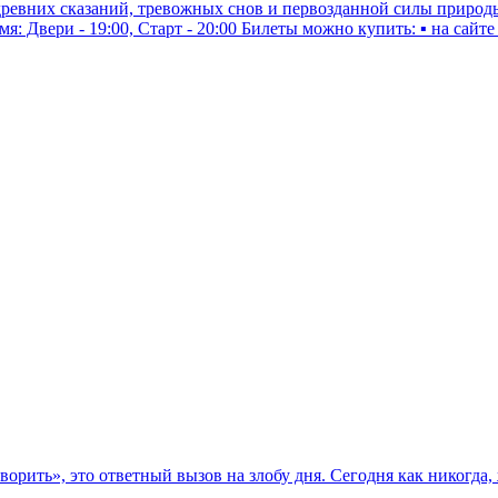
у древних сказаний, тревожных снов и первозданной силы при
емя: Двери - 19:00, Старт - 20:00 Билеты можно купить: ▪ на сайте
ворить», это ответный вызов на злобу дня. Сегодня как никогда,