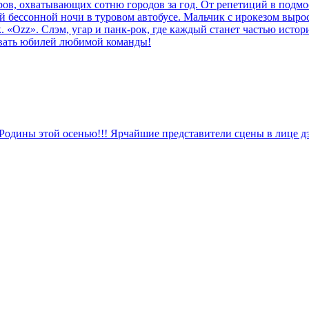
ров, охватывающих сотню городов за год. От репетиций в подмос
й бессонной ночи в туровом автобусе. Мальчик с ирокезом вырос
. «Ozz». Слэм, угар и панк-рок, где каждый станет частью истор
овать юбилей любимой команды!
Родины этой осенью!!! Ярчайшие представители сцены в лице дэз/