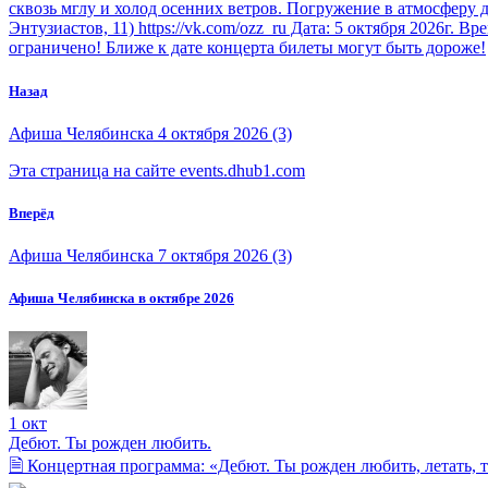
сквозь мглу и холод осенних ветров. Погружение в атмосфер
Энтузиастов, 11) https://vk.com/ozz_ru Дата: 5 октября 2026г. Вр
ограничено! Ближе к дате концерта билеты могут быть дороже!
Назад
Афиша Челябинска 4 октября 2026 (3)
Эта страница на сайте events.dhub1.com
Вперёд
Афиша Челябинска 7 октября 2026 (3)
Афиша Челябинска в октябре 2026
1 окт
Дебют. Ты рожден любить.
🗎 Концертная программа: «Дебют. Ты рожден любить, летать, т