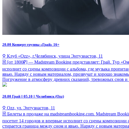
20.00
Концерт группы «Грай» 16+
⚲ Клуб «Ozz», г.Челябинск, улица Энтузиастов, 11
🗎 [от 1800₽] — Madstream Booking представляет: Грай. Тур «О
исполнит со сцены композиции с альбома, где музыка пропитана
явью. Наряду с новым материалом, прозвучат и хорошо знаком
Погружение в атмосферу древних сказаний, тревожных снов и
20.00
Грай || 05.10 || Челябинск (Ozz)
⚲ Ozz, ул. Энтузиастов, 11
🗎 Билеты в продаже на madstreambooking.com. Madstream Booki
посетит 14 городов и впервые исполнит со сцены композиции с 
стирается граница между сном и явью. Наряду с новым матер