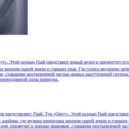
мут». Этой осенью Грай представит новый релиз и презентует его
 запахом сырой земли и горьких трав. Где голоса медленно затя
ые, ставшими неотъемлемой частью живых выступлений группы. 
 первозданной силы природы.
ng представляет: Грай. Тур «Омут». Этой осенью Грай представи
альбома, где музыка пропитана запахом сырой земли и горьких т
иалом, прозвучат и хорошо знакомые, ставшими неотъемлемой ч