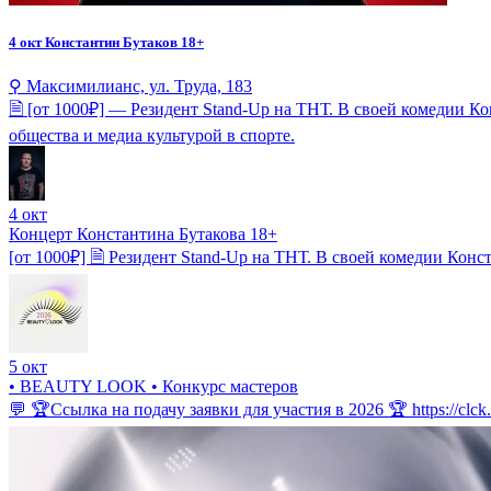
4 окт
Константин Бутаков 18+
⚲ Максимилианс, ул. Труда, 183
🗎 [от 1000₽] — Резидент Stand-Up на ТНТ. В своей комедии К
общества и медиа культурой в спорте.
4 окт
Концерт Константина Бутакова 18+
[от 1000₽] 🗎 Резидент Stand-Up на ТНТ. В своей комедии Кон
5 окт
• BEAUTY LOOK • Конкурс мастеров
💬 🏆Ссылка на подачу заявки для участия в 2026 🏆 https://clc