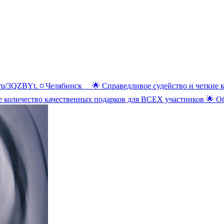
lck.ru/3QZBYt. ◽️ Челябинск ⠀ 🌟 Справедливое судейство и четк
е количество качественных подарков для ВСЕХ участников 🌟 О