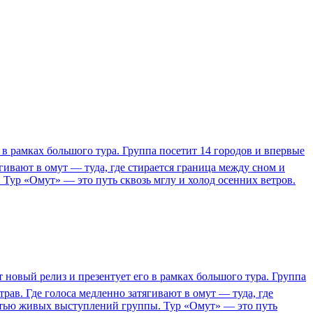
 в рамках большого тура. Группа посетит 14 городов и впервые
гивают в омут — туда, где стирается граница между сном и
Тур «Омут» — это путь сквозь мглу и холод осенних ветров.
т новый релиз и презентует его в рамках большого тура. Группа
рав. Где голоса медленно затягивают в омут — туда, где
астью живых выступлений группы. Тур «Омут» — это путь