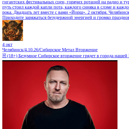
гигантских фестивальных сцен, горячих ротаций на радио и ту
путь стоил каждой капли пота, каждого синяка в слэме и каждо
рока. Двадцать лет вместе с вами «Йорш». 2 октября. Челябинск
Приходите заряжаться безудержной энергией и громко праздн
4 окт
Челябинск/4.10.26/Сибирское Метал Вторжение
🗎 (18+) Безумное Сибирское вторжение грядет в города нашей 