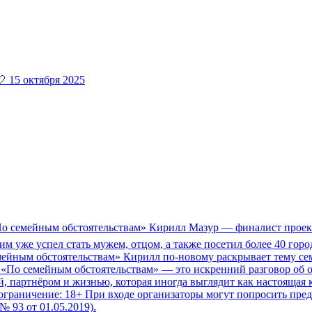
 15 октября 2025
По семейным обстоятельствам» Кирилл Мазур — финалист прое
м уже успел стать мужем, отцом, а также посетил более 40 гор
ейным обстоятельствам» Кирилл по-новому раскрывает тему семь
! «По семейным обстоятельствам» — это искренний разговор об 
й, партнёром и жизнью, которая иногда выглядит как настоящая
граничение: 18+ При входе организаторы могут попросить предъя
№ 93 от 01.05.2019).