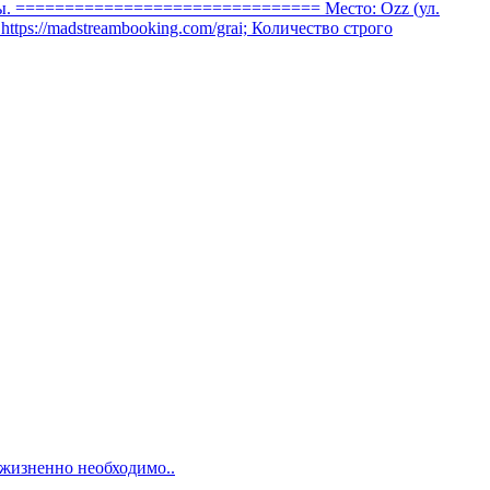
роды. =============================== Место: Ozz (ул.
 https://madstreambooking.com/grai; Количество строго
 жизненно необходимо..