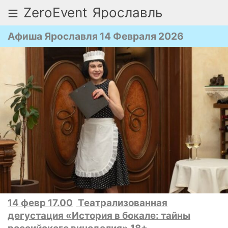
≡
ZeroEvent
Ярославль
Афиша Ярославля 14 Февраля 2026
14 февр 17.00
Театрализованная
дегустация «История в бокале: тайны