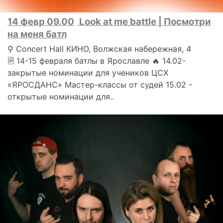
14 февр 09.00
Look at me battle | Посмотри
на меня батл
⚲ Concert Hall КИНО, Волжская набережная, 4
🗎 14-15 февраля батлы в Ярославле 🔥 14.02-
закрытые номинации для учеников ЦСХ
«ЯРОСДАНС» Мастер-классы от судей 15.02 -
открытые номинации для..