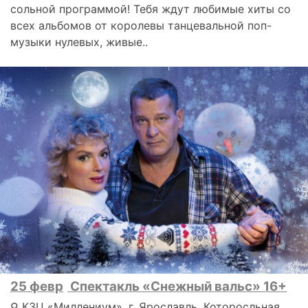
сольной программой! Тебя ждут любимые хиты со
всех альбомов от королевы танцевальной поп-
музыки нулевых, живые..
25 февр
Спектакль «Снежный вальс» 16+
⚲ КЗЦ «Миллениум», г. Ярославль, Которосльная