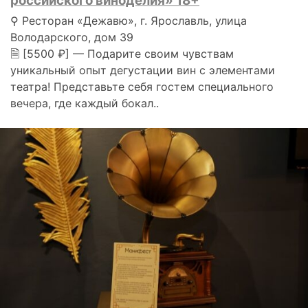
российского виноделия» 18+
⚲ Ресторан «Дежавю», г. Ярославль, улица
Володарского, дом 39
🗎 [5500 ₽] — Подарите своим чувствам
уникальный опыт дегустации вин с элементами
театра! Представьте себя гостем специального
вечера, где каждый бокал..