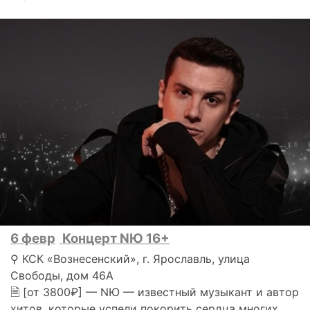
6 февр
Концерт NЮ 16+
⚲ КСК «Вознесенский», г. Ярославль, улица
Свободы, дом 46А
🗎 [от 3800₽] — NЮ — известный музыкант и автор
хитов, которые успели покорить сердца многих.