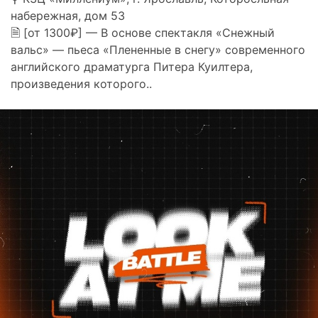
набережная, дом 53
🗎 [от 1300₽] — В основе спектакля «Снежный
вальс» — пьеса «Плененные в снегу» современного
английского драматурга Питера Куилтера,
произведения которого..