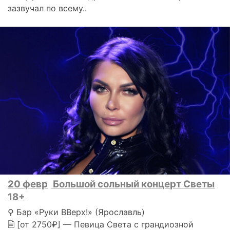
зазвучал по всему..
20 февр
Большой сольный концерт Светы
18+
⚲ Бар «Руки ВВерх!» (Ярославль)
🗎 [от 2750₽] — Певица Света с грандиозной