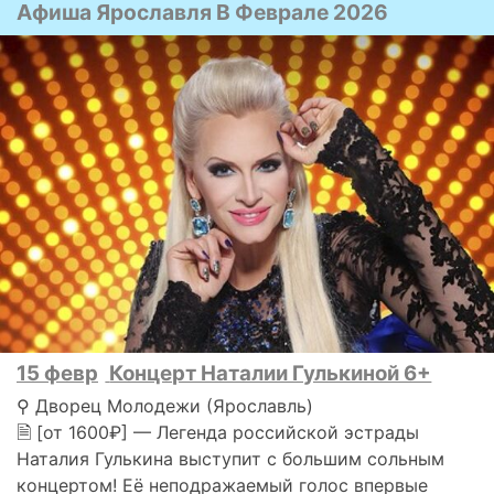
Афиша Ярославля В Феврале 2026
15 февр
Концерт Наталии Гулькиной 6+
⚲ Дворец Молодежи (Ярославль)
🗎 [от 1600₽] — Легенда российской эстрады
Наталия Гулькина выступит с большим сольным
концертом! Её неподражаемый голос впервые