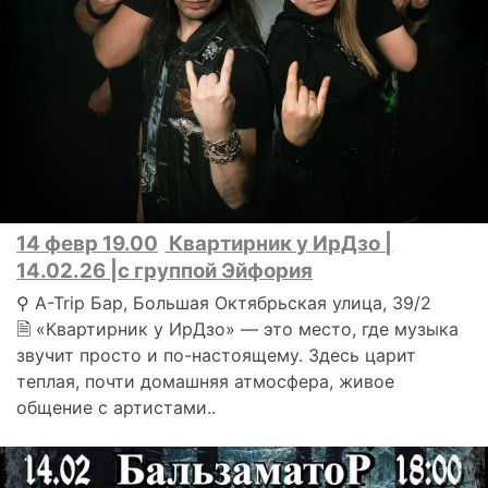
14 февр 19.00
Квартирник у ИрДзо |
14.02.26 |с группой Эйфория
⚲ A-Trip Бар, Большая Октябрьская улица, 39/2
🗎 «Квартирник у ИрДзо» — это место, где музыка
звучит просто и по-настоящему. Здесь царит
теплая, почти домашняя атмосфера, живое
общение с артистами..