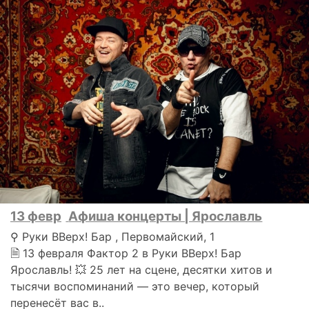
13 февр
Афиша концерты | Ярославль
⚲ Руки ВВерх! Бар , Первомайский, 1
🗎 13 февраля Фактор 2 в Руки ВВерх! Бар
Ярославль! 💥 25 лет на сцене, десятки хитов и
тысячи воспоминаний — это вечер, который
перенесёт вас в..