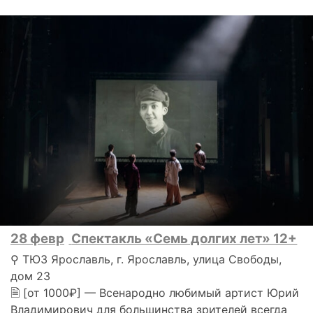
28 февр
Спектакль «Семь долгих лет» 12+
⚲ ТЮЗ Ярославль, г. Ярославль, улица Свободы,
дом 23
🗎 [от 1000₽] — Всенародно любимый артист Юрий
Владимирович для большинства зрителей всегда