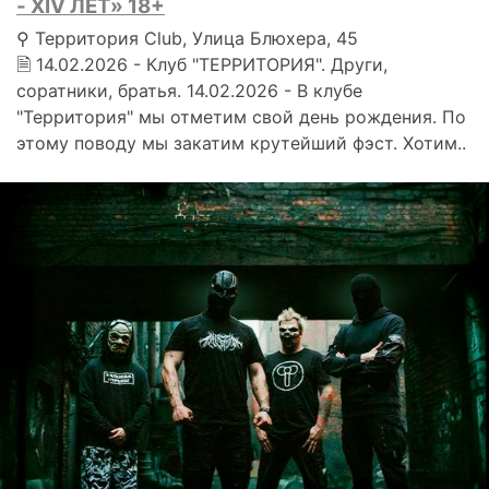
- XIV ЛЕТ» 18+
⚲ Территория Club, Улица Блюхера, 45
🗎 14.02.2026 - Клуб "ТЕРРИТОРИЯ". Други,
соратники, братья. 14.02.2026 - В клубе
"Территория" мы отметим свой день рождения. По
этому поводу мы закатим крутейший фэст. Хотим..