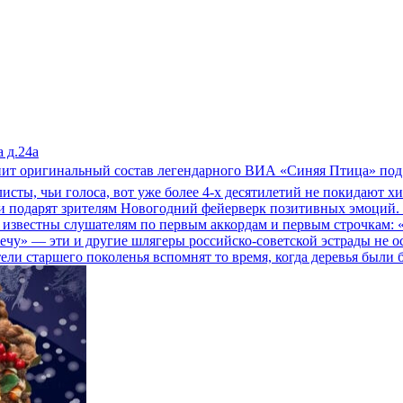
 д.24а
упит оригинальный состав легендарного ВИА «Синяя Птица» под
сты, чьи голоса, вот уже более 4-х десятилетий не покидают х
и подарят зрителям Новогодний фейерверк позитивных эмоций. 
и известны слушателям по первым аккордам и первым строчкам: «
стречу» — эти и другие шлягеры российско-советской эстрады н
ели старшего поколенья вспомнят то время, когда деревья были