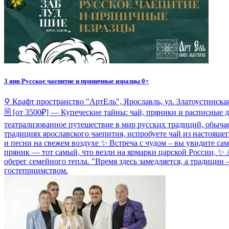
3 янв
Русское чаепитие и пряничные изразцы 0+
⚲ Крафт пространство "АртЕль", Ярославль, ул. Златоустинская,
🗎 [от 3500₽] — Купеческие тайны: чай, пряники и расписные 
театрализованное путешествие в мир русских традиций, обыча
традициях ярославского чаепития, испробуете чай из настояще
и песни на свежем воздухе ✨ Встреча с чудом – вы увидите с
пряник — тот самый, что везли на ярмарки царской России, ✨ 
оберег семейного тепла. "Время здесь замедляется, а традици
гостеприимством.