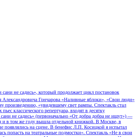
и сани не садись», который продолжает цикл постановок
ея Александровича Гончарова «Наливные яблоки», «Свои люди»
му произведению, «увидевшему свет рампы. Спектакль стал
ьес классического репертуара, входят в десятку
 сани не садись» (первоначально «От добра добра не ищут») —
 и в том же году вышла отдельной книжкой. В Москве, в
не появлялись на сцене. В бенефис Л.П. Косицкой я испытал
лась попасть на театральные подмостки«. Спектакль «Не в свои