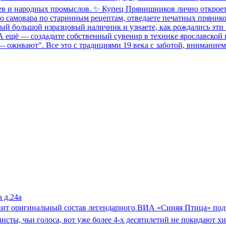
ев и народных промыслов. ✨ Купец Прянишников лично откроет 
го самовара по старинным рецептам, отведаете печатных пряник
амый большой изразцовый наличник и узнаете, как рождались э
А ещё — создадите собственный сувенир в технике ярославской 
и — оживают". Все это с традициями 19 века с заботой, вниман
 д.24а
упит оригинальный состав легендарного ВИА «Синяя Птица» под
сты, чьи голоса, вот уже более 4-х десятилетий не покидают х