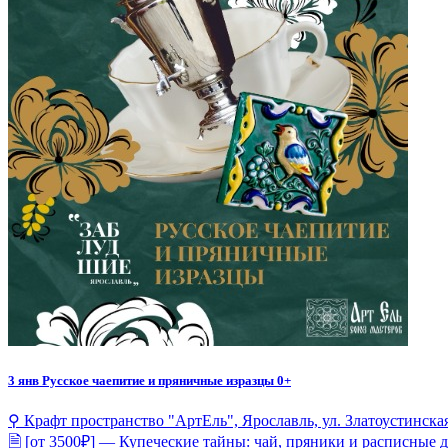
3 янв
Русское чаепитие и пряничные изразцы 0+
⚲ Крафт пространство "АртЕль", Ярославль, ул. Златоустинская,
🗎 [от 3500₽] — Купеческие тайны: чай, пряники и расписные 