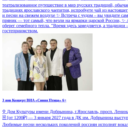
театрализованное путешествие в мир русских традиций, обыча
традициях ярославского чаепития, испробуете чай из настояще
и песни на свежем воздухе ✨ Встреча с чудом – вы увидите с
пряник — тот самый, что везли на ярмарки царской России, ✨ 
оберег семейного тепла. "Время здесь замедляется, а традици
гостеприимством.
3 янв
Концерт ВИА «Синяя Птица» 6+
⚲ Дом Культуры имени Добрынина, г.Ярославль, просп. Ленина
🗎 [от 1200₽] — 3 января 2027 года в ДК им. Добрынина выст
Любимые песни нескольких поколений россиян исполнят вокали