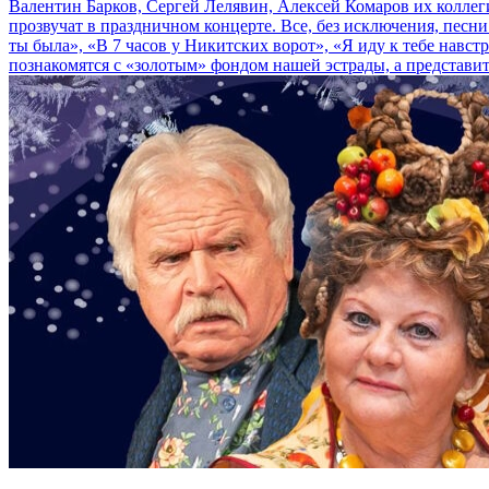
Валентин Барков, Сергей Лелявин, Алексей Комаров их коллег
прозвучат в праздничном концерте. Все, без исключения, песн
ты была», «В 7 часов у Никитских ворот», «Я иду к тебе нав
познакомятся с «золотым» фондом нашей эстрады, а представит