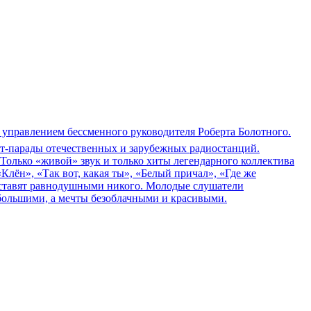
 управлением бессменного руководителя Роберта Болотного.
ит-парады отечественных и зарубежных радиостанций.
Только «живой» звук и только хиты легендарного коллектива
Клён», «Так вот, какая ты», «Белый причал», «Где же
е оставят равнодушными никого. Молодые слушатели
 большими, а мечты безоблачными и красивыми.