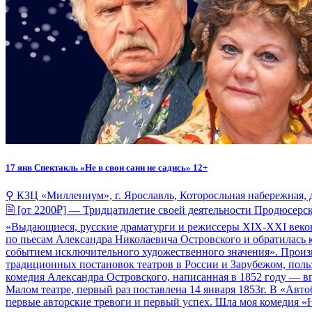
17 янв
Спектакль «Не в свои сани не садись» 12+
⚲ КЗЦ «Миллениум», г. Ярославль, Которосльная набережная, 
🗎 [от 2200₽] — Тридцатилетие своей деятельности Продюсерс
«Выдающиеся, русские драматурги и режиссеры XIХ-XXI веков
по пьесам Александра Николаевича Островского и обратилась 
событием исключительного художественного значения». Произв
традиционных постановок театров в России и Зарубежом, польз
комедия Александра Островского, написанная в 1852 году — в
Малом театре, первый раз поставлена 14 января 1853г. В «Авт
первые авторские тревоги и первый успех. Шла моя комедия «Не