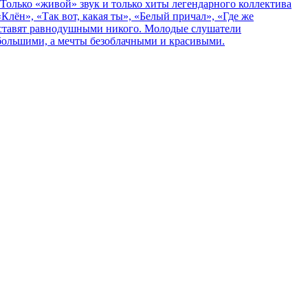
Только «живой» звук и только хиты легендарного коллектива
Клён», «Так вот, какая ты», «Белый причал», «Где же
е оставят равнодушными никого. Молодые слушатели
 большими, а мечты безоблачными и красивыми.