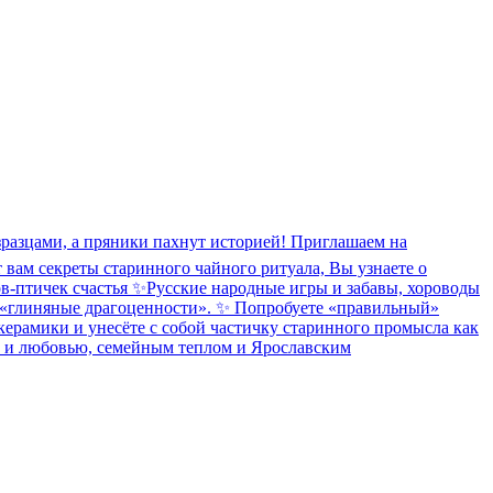
изразцами, а пряники пахнут историей! Приглашаем на
вам секреты старинного чайного ритуала, Вы узнаете о
ов-птичек счастья ✨Русские народные игры и забавы, хороводы
ти «глиняные драгоценности». ✨ Попробуете «правильный»
керамики и унесёте с собой частичку старинного промысла как
ием и любовью, семейным теплом и Ярославским