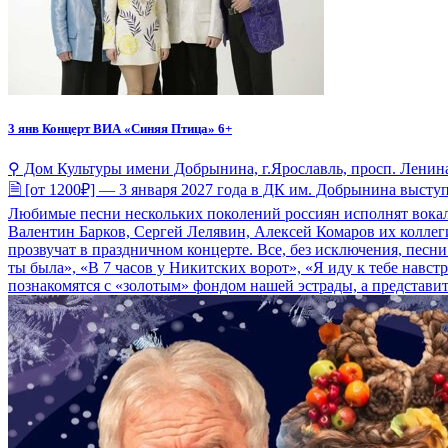
3 янв
Концерт ВИА «Синяя Птица» 6+
⚲ Дом Культуры имени Добрынина, г.Ярославль, просп. Ленина
🗎 [от 1200₽] — 3 января 2027 года в ДК им. Добрынина выст
Любимые песни нескольких поколений россиян исполнят вокали
Валентин Барков, Сергей Лелявин, Алексей Комаров их коллег
прозвучат в праздничном концерте. Все, без исключения, песн
ты была», «В 7 часов у Никитских ворот», «Я иду к тебе нав
познакомятся с «золотым» фондом нашей эстрады, а представит