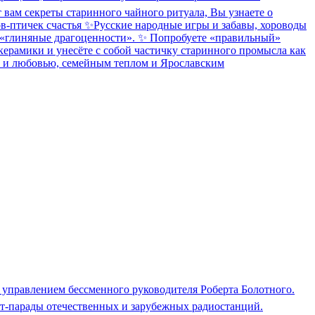
вам секреты старинного чайного ритуала, Вы узнаете о
ов-птичек счастья ✨Русские народные игры и забавы, хороводы
ти «глиняные драгоценности». ✨ Попробуете «правильный»
керамики и унесёте с собой частичку старинного промысла как
ием и любовью, семейным теплом и Ярославским
 управлением бессменного руководителя Роберта Болотного.
ит-парады отечественных и зарубежных радиостанций.