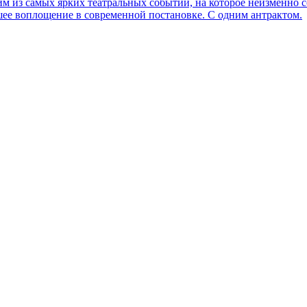
дним из самых ярких театральных событий, на которое неизменно
чшее воплощение в современной постановке. С одним антрактом.