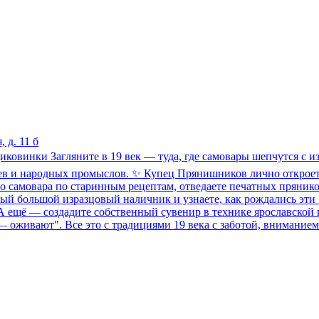
 д. 11 б
диковинки Загляните в 19 век — туда, где самовары шепчутся с 
ев и народных промыслов. ✨ Купец Прянишников лично откроет 
го самовара по старинным рецептам, отведаете печатных пряник
амый большой изразцовый наличник и узнаете, как рождались э
А ещё — создадите собственный сувенир в технике ярославской 
и — оживают". Все это с традициями 19 века с заботой, вниман