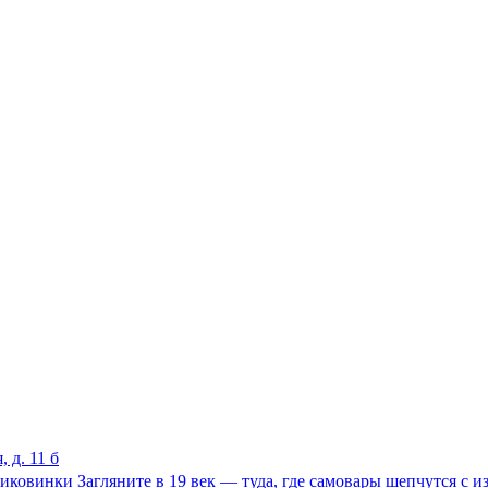
 д. 11 б
диковинки Загляните в 19 век — туда, где самовары шепчутся с 