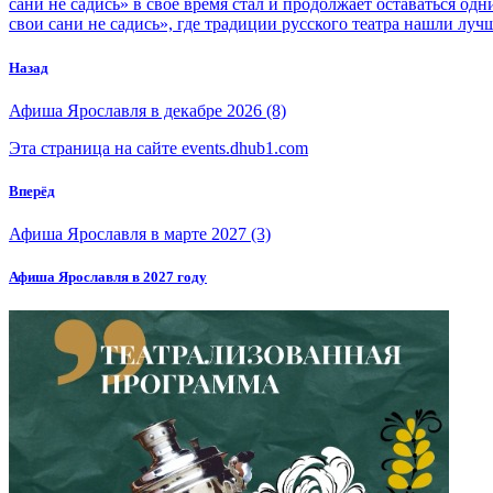
сани не садись» в свое время стал и продолжает оставаться о
свои сани не садись», где традиции русского театра нашли лу
Назад
Афиша Ярославля в декабре 2026 (8)
Эта страница на сайте events.dhub1.com
Вперёд
Афиша Ярославля в марте 2027 (3)
Афиша Ярославля в 2027 году