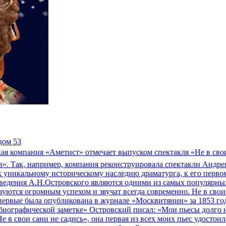
дом 53
кая компания «Аметист» отмечает выпуском спектакля «Не в сво
». Так, например, компания реконструировала спектакли Андр
к уникальному историческому наследию драматурга, к его перво
едения А.Н.Островского являются одними из самых популярных п
уются огромным успехом и звучат всегда современно. Не в свои
первые была опубликована в журнале «Москвитянин» за 1853 год
обиографической заметке» Островский писал: «Мои пьесы долго 
 в свои сани не садись», она первая из всех моих пьес удостои