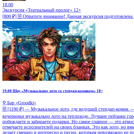
18.00
Экскурсия «Театральный пролог» 12+
[800 ₽] 🗎 Обратите внимание! Данная экскурсия подготовлена 
19.00
Шоу «Музыкальное лото со стендап-комиком» 18+
⚲ Бар «Groodki»
🗎 [1190 ₽] — Музыкальное лото, где ведущий стендап-комик —
вечеринки музыкально лото на теплоходе. Лучшие пейзажи горо
побеждаете и забираете подарки. Но самое главное — это атмос
отмечаете исполнителей на своих бланках. Это как лото, но в
делает смешно и интересно и песни, которым невозможно не по