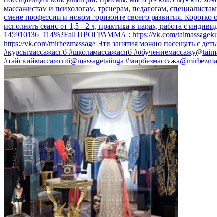
массажистам и психологам, тренерам, педагогам, специалистам
смене профессии и новом горизонте своего развития. Коротко 
исполнять сеанс от 1,5 - 2 ч, практика в парах, работа с индив
145910136_114%2Fall ПРОГРАММА : https://vk.com/taimassage
https://vk.com/mirbezmassage Эти занятия можно посещать с д
#курсымассажаспб #школамассажаспб #обучениемассажу@taimas
#тайскиймассажспб@massagetaiinga #мирбезмассажа@mirbezmas