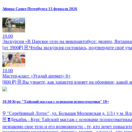
Афиша Санкт-Петербурга 13 февраля 2026
10.00
Экскурсия «В Царское село на микроавтобусе: дворец, Янтарна
[от 3900₽] 🗎 Чтобы экскурсия состоялась, подтвердите своё уч
10.00
Мастер-класс «Угадай аромат» 6+
[800 ₽] 🗎 Вы узнаете, как характер влияет на обоняние, какой 
10.30
Курс "Тайский массаж с основами психосоматики" 18+
⚲ "Серебряный Лотос", ул. Большая Московская д. 1/3 ( у м. В
🗎 ❣Декабрь - Курс Тайский массаж с основами психосоматики🙏
незнакомо свое тело и его возможности - те, кто хочет повысит
посещающим консультации, приемы, мастер - классы) - кто хочет