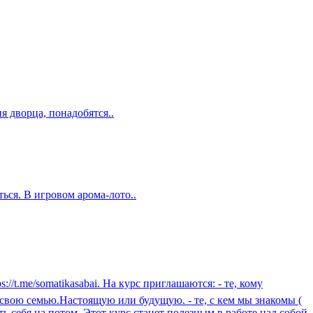
я дворца, понадобятся..
ться. В игровом арома-лото..
/t.me/somatikasabai. На курс приглашаются: - те, кому
 в свою семью.Настоящую или будущую. - те, с кем мы знакомы (
ть себя на потом. Этот курс станет полезным в работе над собой