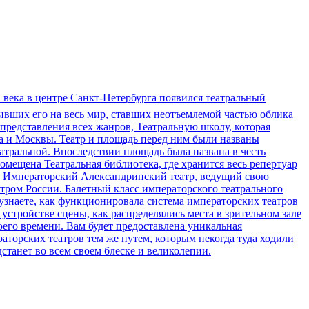
X века в центре Санкт-Петербурга появился театральный
вивших его на весь мир, ставших неотъемлемой частью облика
представления всех жанров, Театральную школу, которая
а и Москвы. Театр и площадь перед ним были названы
тральной. Впоследствии площадь была названа в честь
омещена Театральная библиотека, где хранится весь репертуар
ва. Императорский Александринский театр, ведущий свою
тром России. Балетный класс императорского театрального
узнаете, как функционировала система императорских театров
 устройстве сцены, как распределялись места в зрительном зале
его времени. Вам будет предоставлена уникальная
аторских театров тем же путем, которым некогда туда ходили
станет во всем своем блеске и великолепии.