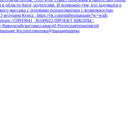
в области йоги, родителям. И возможно тем, кто задумался о
йского массажа с основами психосоматики с возможностью
О ведущем Курса : https://vk.com/mirbezmassage?w=wall-
.com/topic-159919041_36349022 ПРОЕКТ ШКОЛЫ :
age #школатайскогомассажаспб #телеснаятерапияспб
massage #психосоматика@massagetaiinga