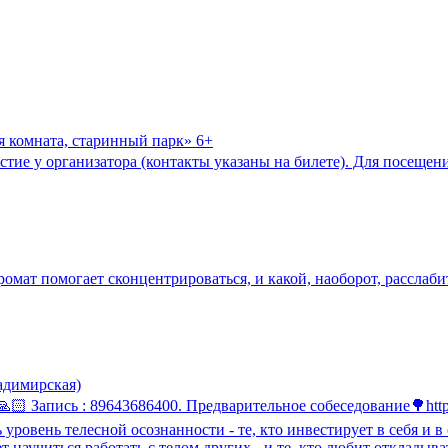
я комната, старинный парк» 6+
астие у организатора (контакты указаны на билете). Для посещени
аромат помогает сконцентрироваться, и какой, наоборот, расслаби
ладимирская)
 Запись : 89643686400. Предварительное собеседование🌳https:/
ь уровень телесной осознанности - те, кто инвестирует в себя и
 научиться работать с телом других - и те, кто любит откладыва