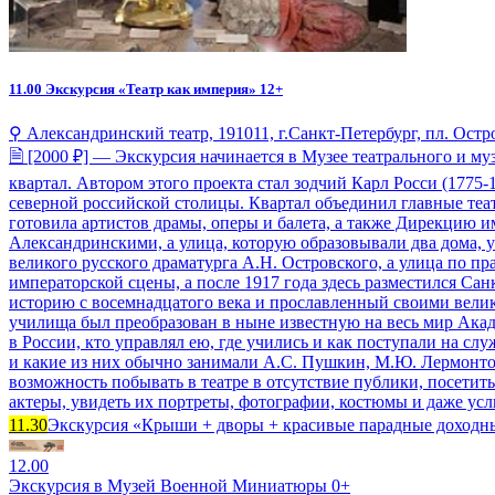
11.00
Экскурсия «Театр как империя» 12+
⚲ Александринский театр, 191011, г.Санкт-Петербург, пл. Остро
🗎 [2000 ₽] — Экскурсия начинается в Музее театрального и му
квартал. Автором этого проекта стал зодчий Карл Росси (1775
северной российской столицы. Квартал объединил главные теат
готовила артистов драмы, оперы и балета, а также Дирекцию 
Александринскими, а улица, которую образовывали два дома, 
великого русского драматурга А.Н. Островского, а улица по пр
императорской сцены, а после 1917 года здесь разместился С
историю с восемнадцатого века и прославленный своими вели
училища был преобразован в ныне известную на весь мир Акаде
в России, кто управлял ею, где учились и как поступали на сл
и какие из них обычно занимали А.С. Пушкин, М.Ю. Лермонтов
возможность побывать в театре в отсутствие публики, посети
актеры, увидеть их портреты, фотографии, костюмы и даже услы
11.30
Экскурсия «Крыши + дворы + красивые парадные доходны
12.00
Экскурсия в Музей Военной Миниатюры 0+