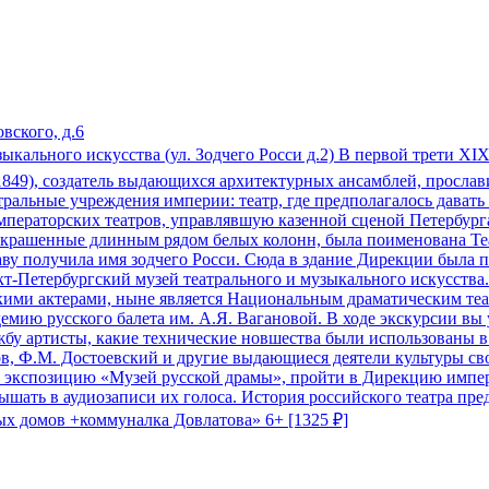
вского, д.6
зыкального искусства (ул. Зодчего Росси д.2) В первой трети XI
-1849), создатель выдающихся архитектурных ансамблей, просла
ральные учреждения империи: театр, где предполагалось давать 
императорских театров, управлявшую казенной сценой Петербург
украшенные длинным рядом белых колонн, была поименована Теа
аву получила имя зодчего Росси. Сюда в здание Дирекции была п
анкт-Петербургский музей театрального и музыкального искусст
кими актерами, ныне является Национальным драматическим теа
мию русского балета им. А.Я. Вагановой. В ходе экскурсии вы 
ужбу артисты, какие технические новшества были использованы в
, Ф.М. Достоевский и другие выдающиеся деятели культуры сво
ть экспозицию «Музей русской драмы», пройти в Дирекцию импер
шать в аудиозаписи их голоса. История российского театра пред
х домов +коммуналка Довлатова» 6+ [1325 ₽]