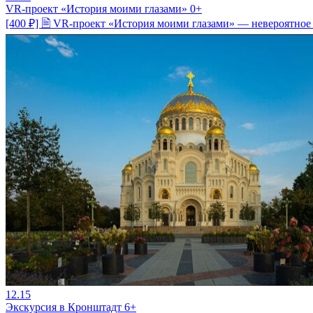
VR-проект «История моими глазами» 0+
[400 ₽] 🗎 VR-проект «История моими глазами» — невероятное
12.15
Экскурсия в Кронштадт 6+