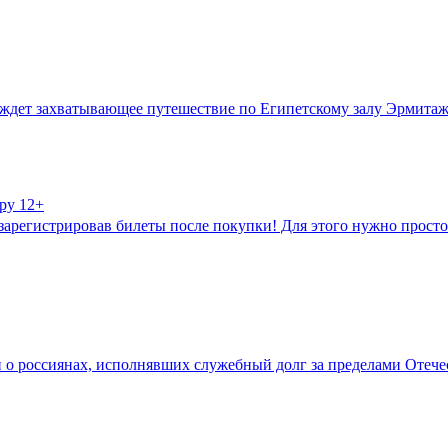
 ждет захватывающее путешествие по Египетскому залу Эрмитажа
ру 12+
, зарегистрировав билеты после покупки! Для этого нужно просто
 о россиянах, исполнявших служебный долг за пределами Отечес