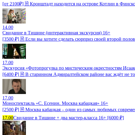
[от 2100₽] 🗎 Кронштадт находится на острове Котлин в Финско
14.00
Свидание в Тишине (интерактивная экскурсия) 16+
[3500 ₽] 🗎 Если вы хотите сделать сюрприз своей второй пол
17.00
Экскурсия «Фотопрогулка по мистическим окрестностям Исаак
[6400 ₽] 🗎 В старинном Адмиралтейском районе вас ждёт не 
17.00
Моноспектакль «С. Есенин. Москва кабацкая» 16+
[2500 ₽] 🗎 Москва кабацкая – один из самых любимых совреме
17.00
Свидание в Тишине + два мастер-класса 16+ [6000 ₽]