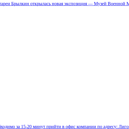
батареи Брылкин открылась новая экспозиция — Музей Военной 
бходимо за 15-20 минут прийти в офис компании по адресу: Лиго