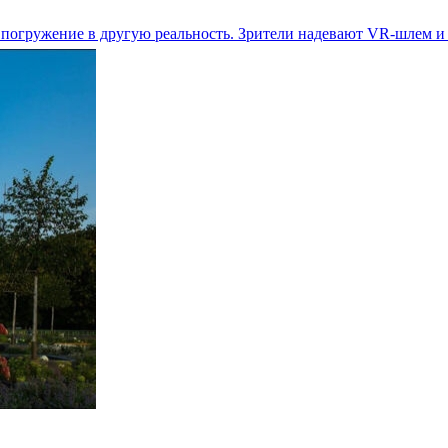
 погружение в другую реальность. Зрители надевают VR-шлем и