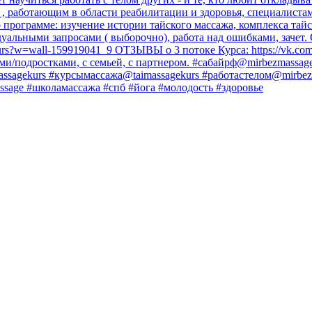
 , работающим в области реабилитации и здоровья, специалистам 
о программе: изучение истории тайского массажа, комплекса та
идуальными запросами ( выборочно), работа над ошибками, зачет. 
kurs?w=wall-159919041_9 ОТЗЫВЫ о 3 потоке Курса: https://vk
етьми/подростками, с семьей, с партнером. #cабайрф@mirbezmass
sagekurs #курсымассажа@taimassagekurs #работастелом@mirbez
sage #школамассажа #cпб #йога #молодость #здоровье