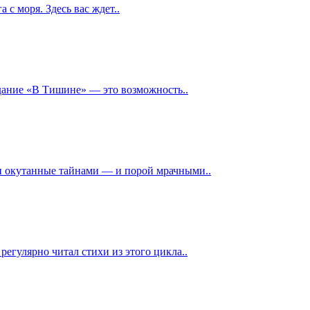
с моря. Здесь вас ждет..
идание «В Тишине» — это возможность..
 и окутанные тайнами — и порой мрачными..
егулярно читал стихи из этого цикла..