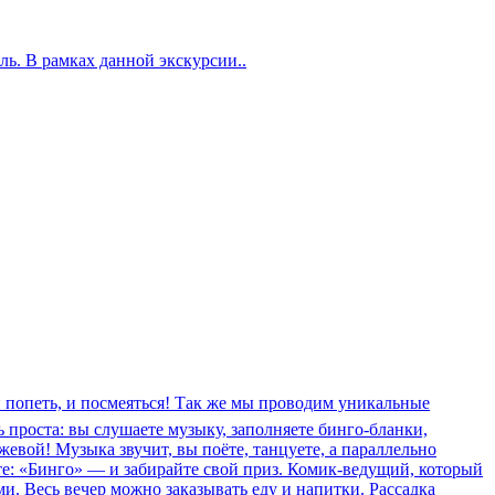
ль. В рамках данной экскурсии..
и попеть, и посмеяться! Так же мы проводим уникальные
 проста: вы слушаете музыку, заполняете бинго-бланки,
жевой! Музыка звучит, вы поёте, танцуете, а параллельно
те: «Бинго» — и забирайте свой приз. Комик-ведущий, который
и. Весь вечер можно заказывать еду и напитки. Рассадка