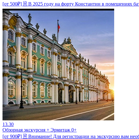
[от 500₽] 🗎 В 2025 году на форту Константин в помещениях 
13.30
Обзорная экскурсия + Эрмитаж 0+
[от 900₽] 🗎 Внимание! Для регистрации на экскурсию вам нео