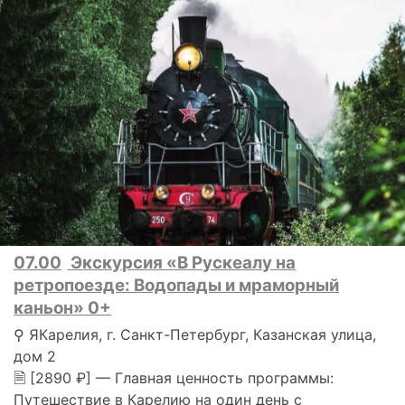
07.00
Экскурсия «В Рускеалу на
ретропоезде: Водопады и мраморный
каньон» 0+
⚲ ЯКарелия, г. Санкт-Петербург, Казанская улица,
дом 2
🗎 [2890 ₽] — Главная ценность программы:
Путешествие в Карелию на один день с