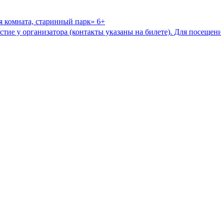
я комната, старинный парк» 6+
астие у организатора (контакты указаны на билете). Для посещени