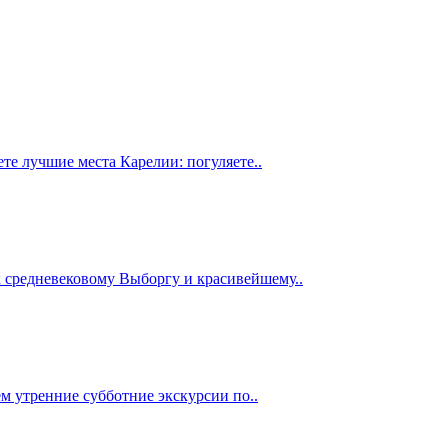
те лучшие места Карелии: погуляете..
к средневековому Выборгу и красивейшему..
ем утренние субботние экскурсии по..