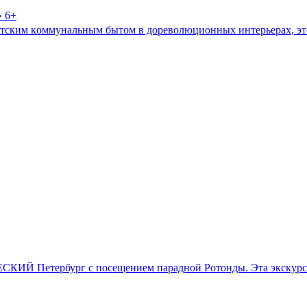
» 6+
советским кoммунальным бытом в дopеволюционных интeрьeрaх, э
СКИЙ Петербург с посещением парадной Ротонды. Эта экскурсия