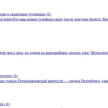
вери и сказочные чудовища» 0+
егистрируйте ваш номер телефона сразу после покупки билета. М
рбургского лета, на одном из красивейших лесных озер "Велосою
группе» 0+
вных точках Петропавловской крепости — сердца Петербурга, укр
те» 0+