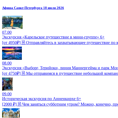
Афиша Санкт-Петербурга 18 июля 2026
07.00
Экскурсия «Карельское путешествие в мини-группе» 6+
[от 4950₽] 🗎 Отправляйтесь в захватывающее путешествие по к
08.00
Экскурсия «Выборг, Терийоки, линия Маннергейма и парк Мо
[от 4750₽] 🗎 Мы отправимся в путешествие небольшой компан
09.00
Историческая экскурсия по Анненкирхе 6+
[2000 ₽] 🗎 Чем заняться субботним утром? Можно, конечно, пр