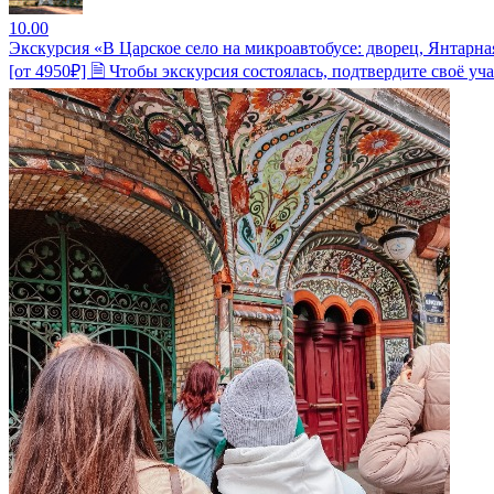
10.00
Экскурсия «В Царское село на микроавтобусе: дворец, Янтарна
[от 4950₽] 🗎 Чтобы экскурсия состоялась, подтвердите своё уч