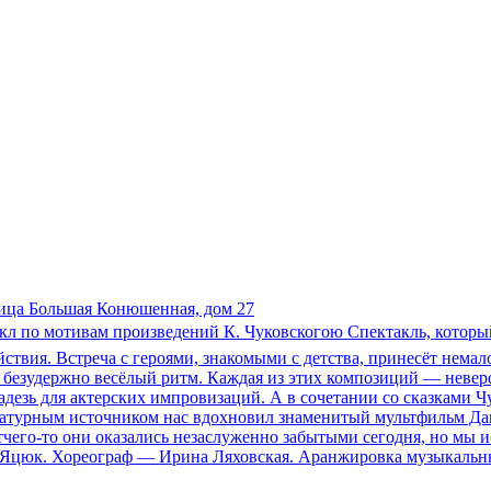
лица Большая Конюшенная, дом 27
икл по мотивам произведений К. Чуковскогою Спектакль, которы
ействия. Встреча с героями, знакомыми с детства, принесёт нем
безудержно весёлый ритм. Каждая из этих композиций — неверо
езь для актерских импровизаций. А в сочетании со сказками Чу
ратурным источником нас вдохновил знаменитый мультфильм Дав
его-то они оказались незаслуженно забытыми сегодня, но мы и
 Яцюк. Хореограф — Ирина Ляховская. Аранжировка музыкаль