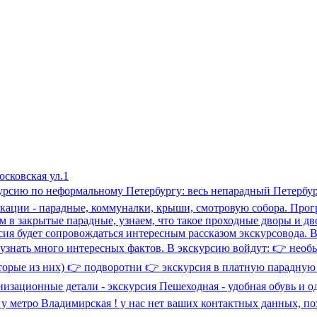
осковская ул.1
рсию по неформальному Петербургу: весь непарадный Петербур
локации - парадные, коммуналки, крыши, смотровую собора. Пр
дем в закрытые парадные, узнаем, что такое проходные дворы и 
рсия будет сопровождаться интересным рассказом экскурсовода. 
 узнать много интересных фактов. В экскурсию войдут: 👉 нео
торые из них) 👉 подворотни 👉 экскурсия в платную парадную
зационные детали - экскурсия Пешеходная - удобная обувь и о
а: у метро Владимирская ! у нас нет ваших контактных данных, 