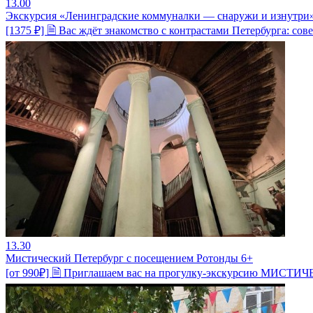
13.00
Экскурсия «Ленинградские коммуналки — снаружи и изнутри
[1375 ₽] 🗎 Вас ждёт знакомство с контрастами Петербурга: 
13.30
Мистический Петербург с посещением Ротонды 6+
[от 990₽] 🗎 Приглашаем вас на прогулку-экскурсию МИСТИЧЕ