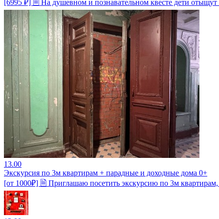
[6995 ₽] 🗎 На душевном и познавательном квесте дети отыщут 
13.00
Экскурсия по 3м квартирам + парадные и доходные дома 0+
[от 1000₽] 🗎 Приглашаю посетить экскурсию по 3м квартирам