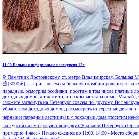
11.00
Большая неформальная экскурсия 12+
⚲ Памятник Достоевскому, ст. метро Владимирская, Большая М
🗎 [3000 ₽] — Приглашаем на большую комбинированную экску
парадные, осмотрим особняки, посетим в том числе платные 
доходных домов, а так же то, что скрывается за ними. Мы зай
сможете взглянуть на Петербург совсем по-другому. Вся экску
убранством доходных домов, рассмотреть интересные детали и
черные и парадные лестницы 👉 доходные дома (посетим неко
экскурсия на смотровую площадку 👉 крыши Петербурга Органи
примерно 4 часа - Начало ежедневно 11:00, 14:00 - Место сбор
(wa, tg @Nebanalpiter, max)