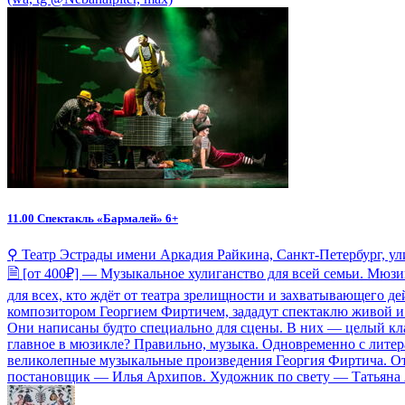
11.00
Спектакль «Бармалей» 6+
⚲ Театр Эстрады имени Аркадия Райкина, Санкт-Петербург, у
🗎 [от 400₽] — Музыкальное хулиганство для всей семьи. Мюз
для всех, кто ждёт от театра зрелищности и захватывающего д
композитором Георгием Фиртичем, зададут спектаклю живой и 
Они написаны будто специально для сцены. В них — целый клад
главное в мюзикле? Правильно, музыка. Одновременно с лите
великолепные музыкальные произведения Георгия Фиртича. Отч
постановщик — Илья Архипов. Художник по свету — Татьяна