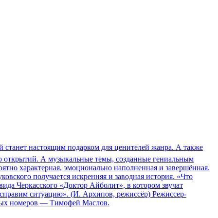
й станет настоящим подарком для ценителей жанра. А также
ало открытий. А музыкальные темы, созданные гениальным
ятно характерная, эмоционально наполненная и завершённая.
ковского получается искренняя и заводная история. «Что
ида Черкасского «Доктор Айболит», в котором звучат
справим ситуацию». (И. Архипов, режиссёр) Режиссер-
ных номеров — Тимофей Маслов.