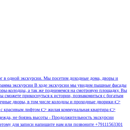
г в одной экскурсии. Мы посетим доходные дома, дворы и
ограмма экскурсии В ходе экскурсии мы увидим пышные фасады
дворы-колодцы, а так же поднимемся на смотровую площадку. Вы
Вы сможете прикоснуться к истории, познакомиться с богатым
бычные дворы, в том числе колодцы и проходные дворики 👉
 с красивым лифтом 👉 жилая коммунальная квартира 👉
дежда, не боязнь высоты - Продолжительность экскурсии
поэтому для записи напишите нам или позвоните +79111563301