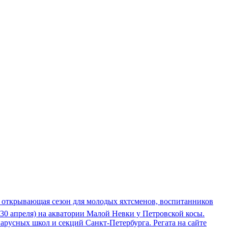
ба, открывающая сезон для молодых яхтсменов, воспитанников
я 30 апреля) на акватории Малой Невки у Петровской косы.
арусных школ и секций Санкт-Петербурга. Регата на сайте