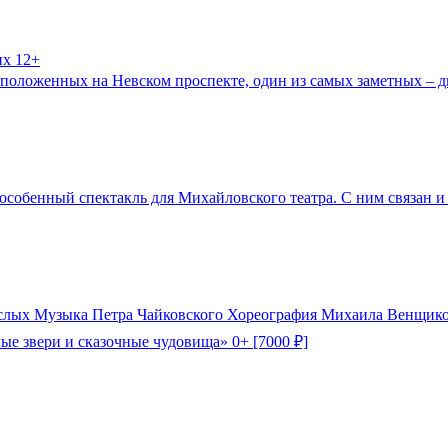
их 12+
сположенных на Невском проспекте, один из самых заметных – дв
особенный спектакль для Михайловского театра. С ним связан и
взрослых Музыка Петра Чайковского Хореография Михаила Венщик
ые звери и сказочные чудовища» 0+ [7000 ₽]