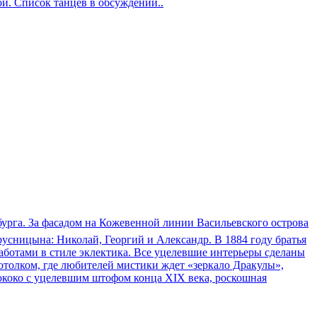
й. Список танцев в обсуждении..
рга. За фасадом на Кожевенной линии Васильевского острова
русницына: Николай, Георгий и Александр. В 1884 году братья
аботами в стиле эклектика. Все уцелевшие интерьеры сделаны
отолком, где любителей мистики ждет «зеркало Дракулы»,
рококо с уцелевшим штофом конца XIX века, роскошная