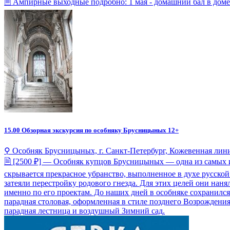
🗎 Ампирные выходные подробно: 1 мая - домашний бал в доме
15.00
Обзорная экскурсия по особняку Брусницыных 12+
⚲ Особняк Брусницыных, г. Санкт-Петербург, Кожевенная линия
🗎 [2500 ₽] — Особняк купцов Брусницыных — одна из самых 
скрывается прекрасное убранство, выполненное в духе русской
затеяли перестройку родового гнезда. Для этих целей они нан
именно по его проектам. До наших дней в особняке сохранилс
парадная столовая, оформленная в стиле позднего Возрождения
парадная лестница и воздушный Зимний сад.