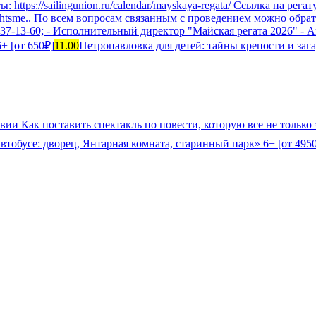
ы: https://sailingunion.ru/calendar/mayskaya-regata/ Ссылка на рега
yahtsme.. По всем вопросам связанным с проведением можно обрат
7-13-60; - Исполнительный директор "Майская регата 2026" - А
+ [от 650₽]
11.00
Петропавловка для детей: тайны крепости и заг
вии Как поставить спектакль по повести, которую все не только з
втобусе: дворец, Янтарная комната, старинный парк» 6+ [от 495