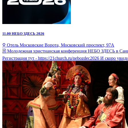
11.00
НЕБО ЗДЕСЬ 2026
⚲ Отель Московские Ворота, Московский проспект, 97А
🗎 Молодежная христианская конференция НЕБО ЗДЕСЬ в Санкт-Пе
Регистрация тут - https://21church.ru/nebozdec2026 И скоро ув