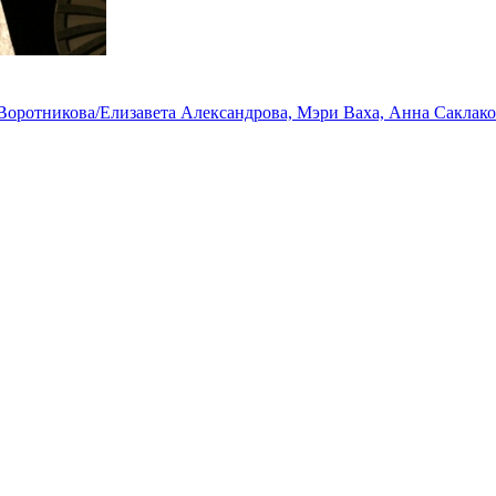
а Воротникова/Елизавета Александрова, Мэри Ваха, Анна Саклако