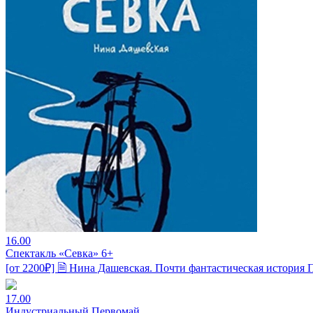
16.00
Спектакль «Севка» 6+
[от 2200₽] 🗎 Нина Дашевская. Почти фантастическая история 
17.00
Индустриальный Первомай