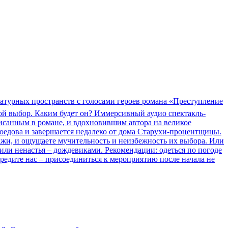
ературных пространств с голосами героев романа «Преступление
ой выбор. Каким будет он? Иммерсивный аудио спектакль-
писанным в романе, и вдохновившим автора на великое
оедова и завершается недалеко от дома Старухи-процентщицы.
зажи, и ощущаете мучительность и неизбежность их выбора. Или
или ненастья – дождевиками. Рекомендации: одеться по погоде
предите нас – присоединиться к мероприятию после начала не