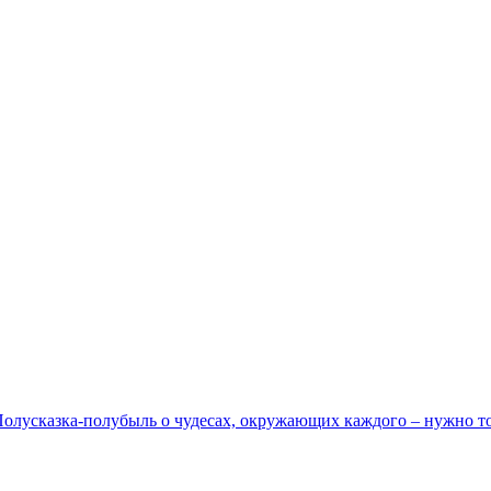
Полусказка-полубыль о чудесах, окружающих каждого – нужно тол