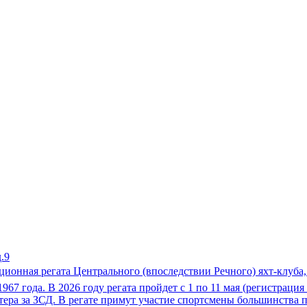
.9
адиционная регата Центрального (впоследствии Речного) яхт-клу
967 года. В 2026 году регата пройдет c 1 по 11 мая (регистраци
тера за ЗСД. В регате примут участие спортсмены большинства п