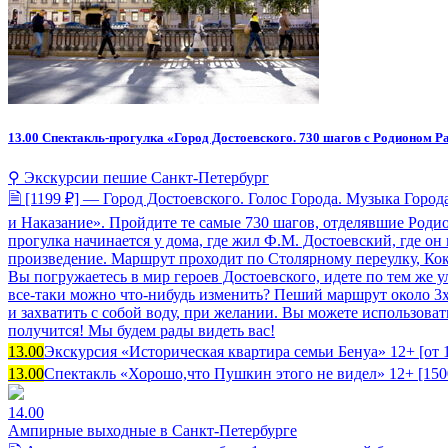
13.00
Спектакль-прогулка «Город Достоевского. 730 шагов с Родионом 
⚲ Экскурсии пешие Санкт-Петербург
🗎 [1199 ₽] — Город Достоевского. Голос Города. Музыка Горо
и Наказание». Пройдите те самые 730 шагов, отделявшие Роди
прогулка начинается у дома, где жил Ф.М. Достоевский, где о
произведение. Маршрут проходит по Столярному переулку, Кок
Вы погружаетесь в мир героев Достоевского, идете по тем же 
все-таки можно что-нибудь изменить? Пеший маршрут около 3х 
и захватить с собой воду, при желании. Вы можете использова
получится! Мы будем рады видеть вас!
13.00
Экскурсия «Историческая квартира семьи Бенуа» 12+ [от 
13.00
Спектакль «Хорошо,что Пушкин этого не видел» 12+ [150
14.00
Ампирные выходные в Санкт-Петербурге