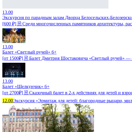
13.00
Экскурсия по парадным залам Дворца Белосельских-Белозерск
[600 ₽] 🗎 Среди многочисленных памятников архитектуры, ра
13.00
Балет «Светлый ручей» 6+
[от 1500₽] 🗎 Балет Дмитрия Шостаковича «Светлый ручей» — 
13.00
Балет «Щелкунчик» 6+
[от 2700₽] 🗎 Сказочный балет в 2-х действиях для детей и 
12.00
Экскурсия «Эрмитаж для детей: благородные рыцари, мил