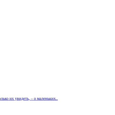
ько их увидеть, – о маленьких..