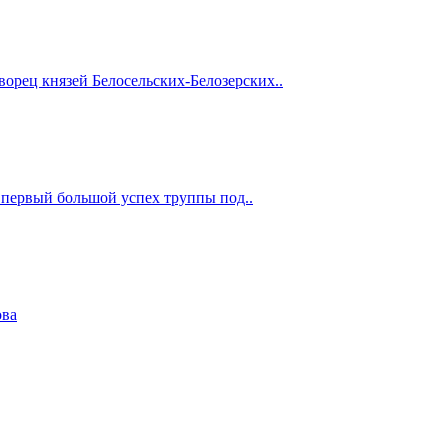
орец князей Белосельских-Белозерских..
 первый большой успех труппы под..
ова