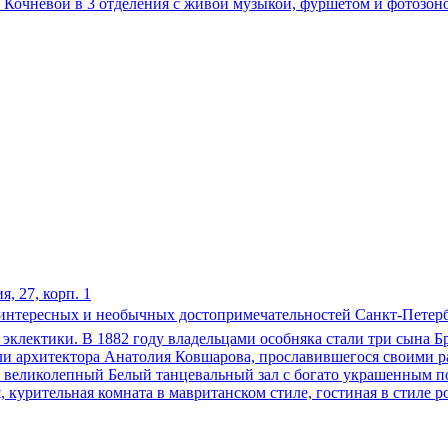
 Кочневой в 3 отделения с живой музыкой, фуршетом и фотозоно
, 27, корп. 1
интересных и необычных достопримечательностей Санкт-Петербу
 эклектики. В 1882 году владельцами особняка стали три сына Б
яли архитектора Анатолия Ковшарова, прославившегося своими р
я великолепный Белый танцевальный зал с богато украшенным п
, курительная комната в мавританском стиле, гостиная в стиле 