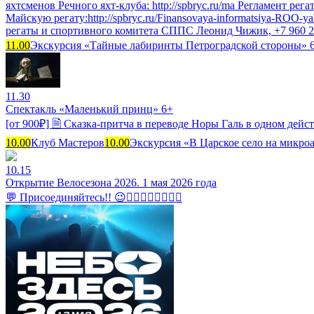
яхтсменов Речного яхт-клуба: http://spbryc.ru/ma Регламент регат
Майскую регату:http://spbryc.ru/Finansovaya-informatsiya-ROO-
регаты и спортивного комитета СППС Леонид Чижик, +7 960 23
11.00
Экскурсия «Тайные лабиринты Петроградской стороны» 6
11.30
Спектакль «Маленький принц» 6+
[от 900₽] 🗎 Сказка-притча в переводе Норы Галь в одном дейст
10.00
Клуб Мастеров
10.00
Экскурсия «В Царское село на микроа
10.15
Открытие Велосезона 2026. 1 мая 2026 года
💬 Присоединяйтесь!! 😉🚴‍♂🚴‍♀🚴‍♂🚴‍♀