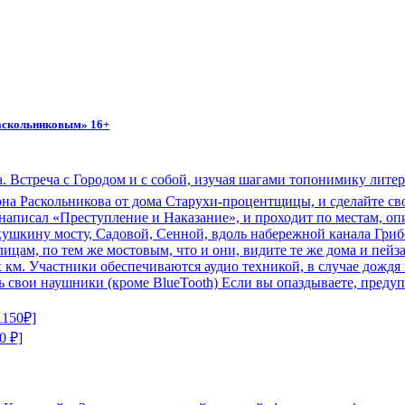
Раскольниковым» 16+
да. Встреча с Городом и с собой, изучая шагами топонимику лит
она Раскольникова от дома Старухи-процентщицы, и сделайте св
н написал «Преступление и Наказание», и проходит по местам, о
ушкину мосту, Садовой, Сенной, вдоль набережной канала Гриб
улицам, по тем же мостовым, что и они, видите те же дома и пей
км. Участники обеспечиваются аудио техникой, в случае дождя 
ть свои наушники (кроме BlueTooth) Если вы опаздываете, преду
1150₽]
0 ₽]