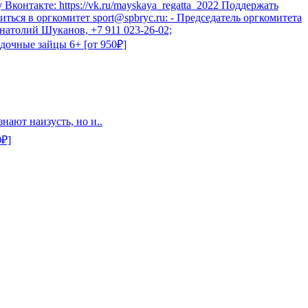
ту Вконтакте: https://vk.ru/mayskaya_regatta_2022 Поддержать
иться в оргкомитет sport@spbryc.ru: - Председатель оргкомитета
натолий Шуканов, +7 911 023-26-02;
адочные зайцы 6+ [от 950₽]
нают наизусть, но и..
0₽]