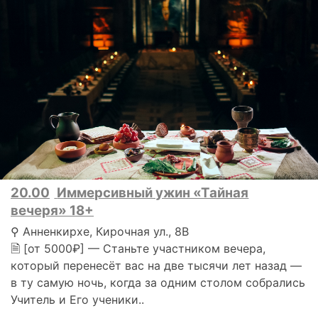
20.00
Иммерсивный ужин «Тайная
вечеря» 18+
⚲ Анненкирхе, Кирочная ул., 8В
🗎 [от 5000₽] — Станьте участником вечера,
который перенесёт вас на две тысячи лет назад —
в ту самую ночь, когда за одним столом собрались
Учитель и Его ученики..