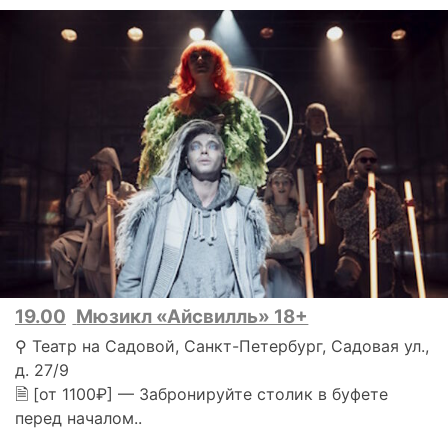
19.00
Мюзикл «Айсвилль» 18+
⚲ Театр на Садовой, Санкт-Петербург, Садовая ул.,
д. 27/9
🗎 [от 1100₽] — Забронируйте столик в буфете
перед началом..