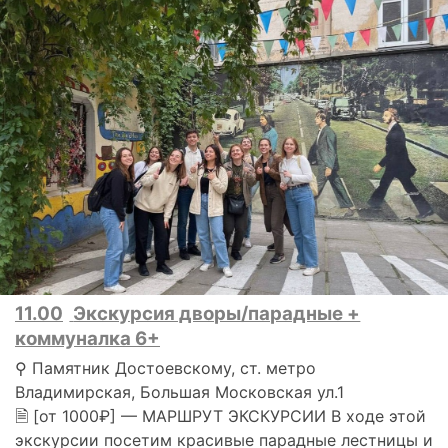
11.00
Экскурсия дворы/парадные +
коммуналка 6+
⚲ Памятник Достоевскому, ст. метро
Владимирская, Большая Московская ул.1
🗎 [от 1000₽] — МАРШРУТ ЭКСКУРСИИ В ходе этой
экскурсии посетим красивые парадные лестницы и