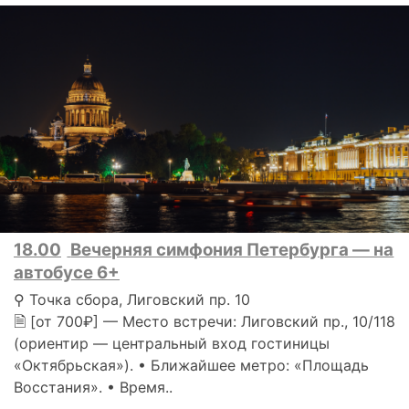
18.00
Вечерняя симфония Петербурга — на
автобусе 6+
⚲ Точка сбора, Лиговский пр. 10
🗎 [от 700₽] — Место встречи: Лиговский пр., 10/118
(ориентир — центральный вход гостиницы
«Октябрьская»). • Ближайшее метро: «Площадь
Восстания». • Время..