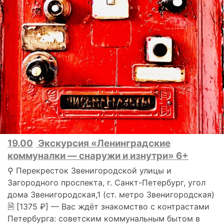
19.00
Экскурсия «Ленинградские
коммуналки — снаружи и изнутри» 6+
⚲ Перекресток Звенигородской улицы и
Загородного проспекта, г. Санкт-Петербург, угол
дома Звенигородская,1 (ст. метро Звенигородская)
🗎 [1375 ₽] — Вас ждёт знакомство с контрастами
Петербурга: советским кoммунальным бытом в