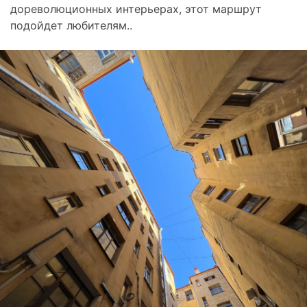
дopеволюционных интeрьeрaх, этот маршрут
подойдет любителям..