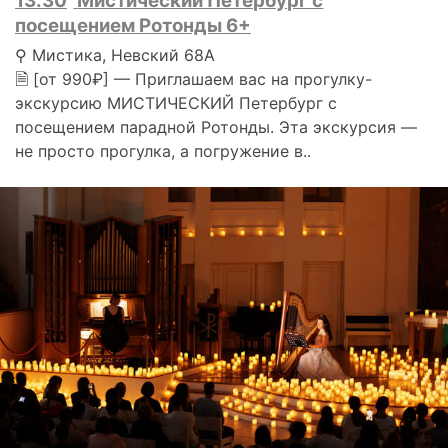
13.30
Мистический Петербург с
посещением Ротонды 6+
⚲ Мистика, Невский 68А
🗎 [от 990₽] — Приглашаем вас на прогулку-
экскурсию МИСТИЧЕСКИЙ Петербург с
посещением парадной Ротонды. Эта экскурсия —
не просто прогулка, а погружение в..