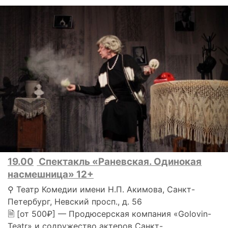
19.00
Спектакль «Раневская. Одинокая
насмешница» 12+
⚲ Театр Комедии имени Н.П. Акимова, Санкт-
Петербург, Невский просп., д. 56
🗎 [от 500₽] — Продюсерская компания «Golovin-
Teatr» и содружество актеров Санкт-