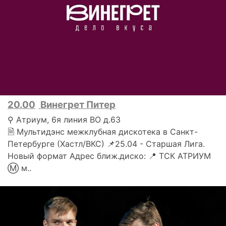
20.00
Винегрет Питер
⚲ Атриум, 6я линия ВО д.63
🗎 Мультидэнс межклубная дискотека в Санкт-
Петербурге (Хастл/ВКС) 📌25.04 - Старшая Лига.
Новый формат Адрес ближ.диско: 📍 ТСК АТРИУМ
Ⓜ️ м..