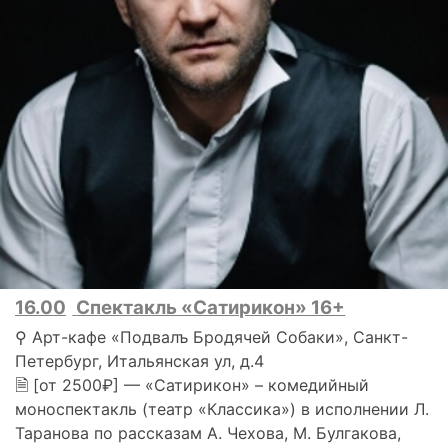
16.00
Спектакль «Сатирикон» 16+
⚲ Арт-кафе «Подвалъ Бродячей Собаки», Санкт-
Петербург, Итальянская ул, д.4
🗎 [от 2500₽] — «Сатирикон» – комедийный
моноспектакль (театр «Классика») в исполнении Л.
Таранова по рассказам А. Чехова, М. Булгакова,