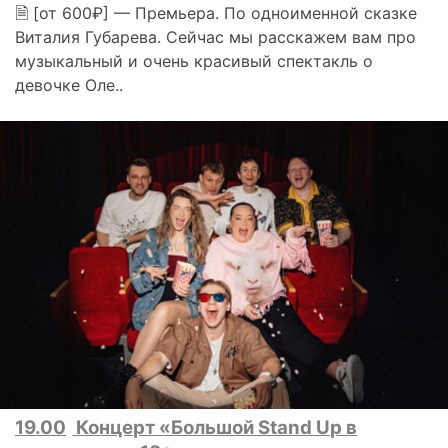
🗎 [от 600₽] — Премьера. По одноименной сказке
Виталия Губарева. Сейчас мы расскажем вам про
музыкальный и очень красивый спектакль о
девочке Оле..
19.00
Концерт «Большой Stand Up в