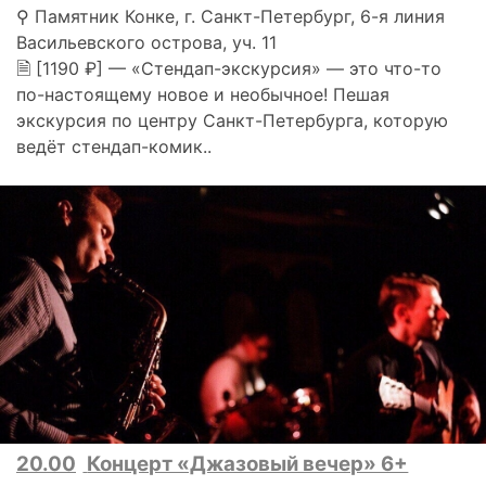
⚲ Памятник Конке, г. Санкт-Петербург, 6-я линия
Васильевского острова, уч. 11
🗎 [1190 ₽] — «Стендап-экскурсия» — это что-то
по-настоящему новое и необычное! Пешая
экскурсия по центру Санкт-Петербурга, которую
ведёт стендап-комик..
20.00
Концерт «Джазовый вечер» 6+