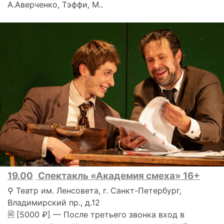
А.Аверченко, Тэффи, М..
19.00
Спектакль «Академия смеха» 16+
⚲ Театр им. Ленсовета, г. Санкт-Петербург,
Владимирский пр., д.12
🗎 [5000 ₽] — После третьего звонка вход в