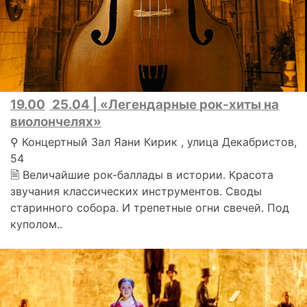
19.00
25.04 | «Легендарные рок-хиты на
виолончелях»
⚲ Концертный Зал Яани Кирик , улица Декабристов,
54
🗎 Величайшие рок-баллады в истории. Красота
звучания классических инструментов. Своды
старинного собора. И трепетные огни свечей. Под
куполом..