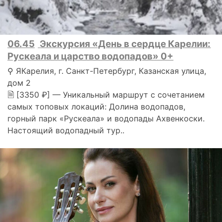
06.45
Экскурсия «День в сердце Карелии:
Рускеала и царство водопадов» 0+
⚲ ЯКарелия, г. Санкт-Петербург, Казанская улица,
дом 2
🗎 [3350 ₽] — Уникальный маршрут с сочетанием
самых топовых локаций: Долина водопадов,
горный парк «Рускеала» и водопады Ахвенкоски.
Настоящий водопадный тур..