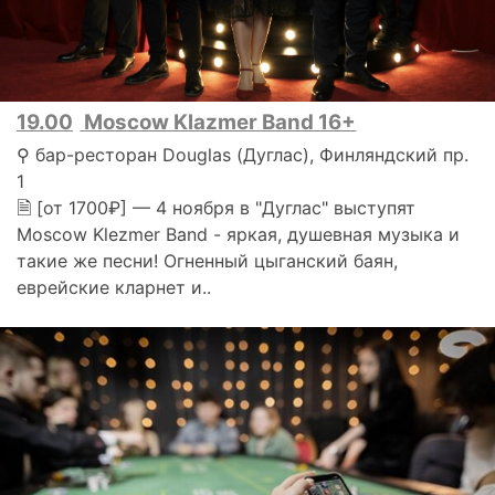
19.00
Moscow Klazmer Band 16+
⚲ бар-ресторан Douglas (Дуглас), Финляндский пр.
1
🗎 [от 1700₽] — 4 ноября в "Дуглас" выступят
Moscow Klezmer Band - яркая, душевная музыка и
такие же песни! Огненный цыганский баян,
еврейские кларнет и..