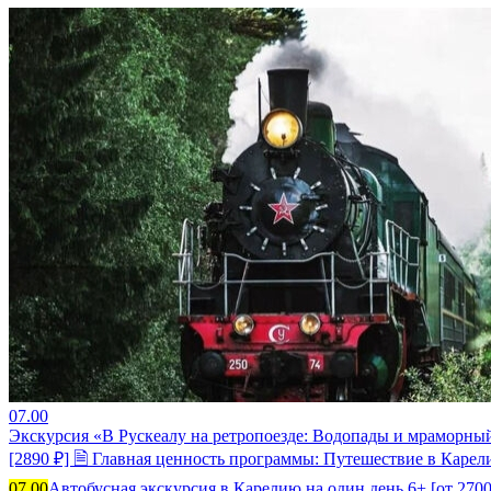
07.00
Экскурсия «В Рускеалу на ретропоезде: Водопады и мраморны
[2890 ₽] 🗎 Главная ценность программы: Путешествие в Карел
07.00
Автобусная экскурсия в Карелию на один день 6+ [от 270