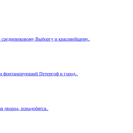
к средневековому Выборгу и красивейшему..
 и фонтанирующий Петергоф и город..
я дворца, понадобятся..