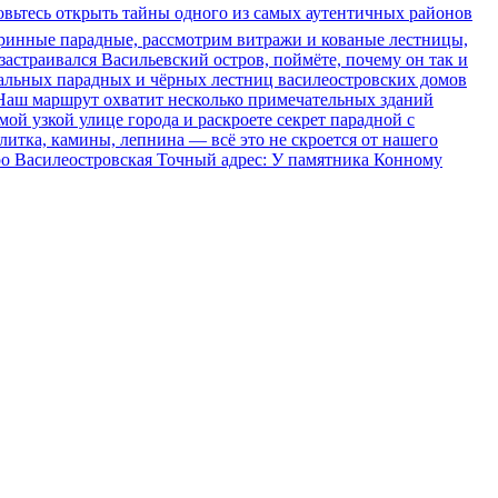
овьтесь открыть тайны одного из самых аутентичных районов
аринные парадные, рассмотрим витражи и кованые лестницы,
застраивался Васильевский остров, поймёте, почему он так и
сальных парадных и чёрных лестниц василеостровских домов
 Наш маршрут охватит несколько примечательных зданий
мой узкой улице города и раскроете секрет парадной с
итка, камины, лепнина — всё это не скроется от нашего
етро Василеостровская Точный адрес: У памятника Конному