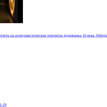
отреть на аллегористические портреты художника 16 века. Рабо
1-19