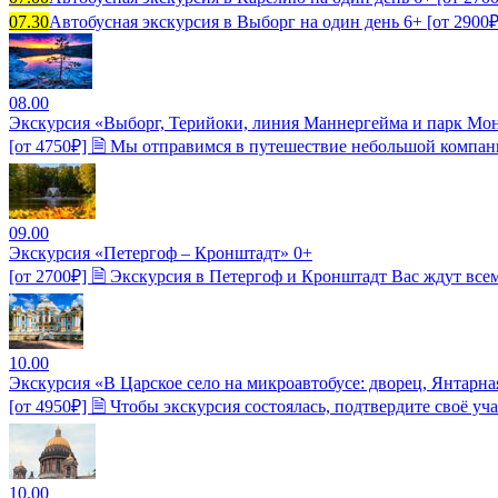
07.30
Автобусная экскурсия в Выборг на один день 6+ [от 2900₽
08.00
Экскурсия «Выборг, Терийоки, линия Маннергейма и парк Мо
[от 4750₽] 🗎 Мы отправимся в путешествие небольшой компан
09.00
Экскурсия «Петергоф – Кронштадт» 0+
[от 2700₽] 🗎 Экскурсия в Петергоф и Кронштадт Вас ждут вс
10.00
Экскурсия «В Царское село на микроавтобусе: дворец, Янтарна
[от 4950₽] 🗎 Чтобы экскурсия состоялась, подтвердите своё уч
10.00