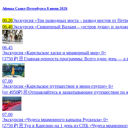
Афиша Санкт-Петербурга 8 июня 2026
00.20
Экскурсия «Три разводных моста – развод мостов от Петр
06.40
Экскурсия «Священный Валаам – «остров души» и ладожс
06.45
Экскурсия «Карельские хаски и мраморный мир» 0+
[3750 ₽] 🗎 Главная ценность программы: Всего один день — а
07.00
Экскурсия «Карельское путешествие в мини-группе» 6+
[от 4950₽] 🗎 Отправляйтесь в захватывающее путешествие по к
07.00
Экскурсия «Чудеса мраморного каньона Рускеала» 0+
[2750 ₽] 🗎 Тур в Карелию на 1 день из СПБ «Чудеса мраморно