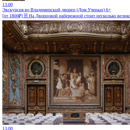
13.00
Экскурсия во Владимирский дворец (Дом Ученых) 6+
[от 1800₽] 🗎 На Дворцовой набережной стоит несколько вели
13.00