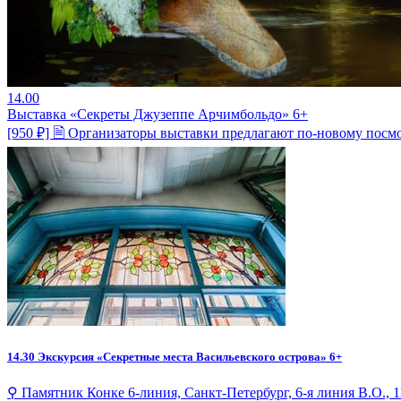
14.00
Выставка «Секреты Джузеппе Арчимбольдо» 6+
[950 ₽] 🗎 Организаторы выставки предлагают по-новому посм
14.30
Экскурсия «Секретные места Васильевского острова» 6+
⚲ Памятник Конке 6-линия, Санкт-Петербург, 6-я линия В.О., 1