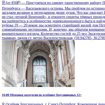
🗎 [от 850₽] — Прогуляться по самому таинственному району 
Петербурга — Васильевского острова. Мы пройдем по истинно 
загадаем желание в легендарном дворе духов. Что вас ожидает 
не стал «второй Венецией», и откроете секреты тёмных прохо
вы разберетесь в особенностях дореволюционного быта и найд
рубежа 19 — 20 веков: вы осмотрите старейший жилой дом Петер
совмещёнными лестницами. И, конечно, мы обратим внимание н
внимательного взгляда. Количество гостей до 25 чел Экскурсии
трамваю, рядом ст. метро Василеостровская, (59.942785, 30.278
16.00
Обзорная экскурсия по особняку Брусницыных 12+
⚲ Особняк Брусницыных, г. Санкт-Петербург, Кожевенная линия