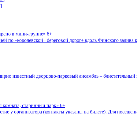
]
нрепо в мини-группе» 6+
ией по «королевской» береговой дороге вдоль Финского залива 
емирно известный дворцово-парковый ансамбль – блистательный
я комната, старинный парк» 6+
астие у организатора (контакты указаны на билете). Для посещени