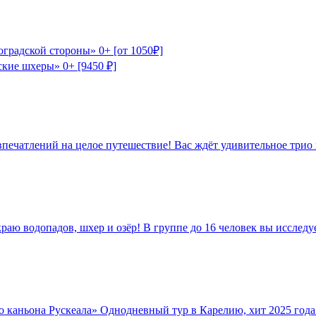
оградской стороны» 0+ [от 1050₽]
кие шхеры» 0+ [9450 ₽]
 впечатлений на целое путешествие! Вас ждёт удивительное трио
раю водопадов, шхер и озёр! В группе до 16 человек вы исследуе
го каньона Рускеала» Однодневный тур в Карелию, хит 2025 года