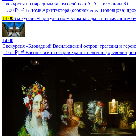
Экскурсия по парадным залам особняка А. А. Половцова 6+
[1700 ₽] 🗎 В Доме Архитектора (особняк А.А. Половцова) про
13.00
Экскурсия «Прогулка по местам загадывания желаний» 6+
14.00
Экскурсия «Блокадный Васильевский остров: трагедия и герои
[1955 ₽] 🗎 Васильевский остров хранит величие дореволюцион