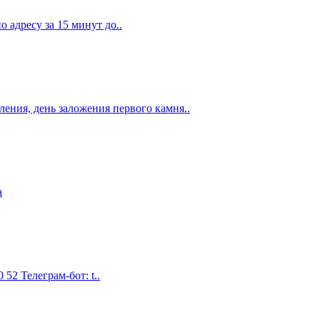
о адресу за 15 минут до..
ления, день заложения первого камня..
а
 52 Телеграм-бот: t..