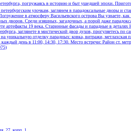
Петербурга, погружаясь в историю и быт ушедшей эпохи. Пригот
петербургским улочкам, заглянем в парадоксальные дворы и ст
Погружение в атмосферу Васильевского острова Вы узнаете, как 
дных дворов. Среди изящных, загадочных, а порой даже парадок
ете артефакты 19 века. Старинные фасады и парадные в деталях
бурга, заглянете в мистический двор духов, прогуляетесь по са
а уникальную отделку парадных: ковка, витражи, метлахская пл
 каждый день в 11:00, 14:30, 17:30. Место встречи: Район ст. м
975)
, 27, корп. 1