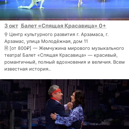
3 окт
Балет «Спящая Красавица» 0+
⚲ Центр культурного развития г. Арзамаса, г.
Арзамас, улица Молодёжная, дом 11
🗎 [от 800₽] — Жемчужина мирового музыкального
театра! Балет «Спящая Красавица» — красивый,
романтичный, полный вдохновения и величия. Всем
известная история..