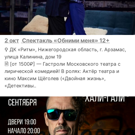
2 окт
Спектакль «Обними меня» 12+
⚲ ДК «Ритм», Нижегородская область, г. Арзамас,
улица Калинина, дом 19
🗎 [от 1500₽] — Гастроли Московского театра с
лирической комедией! В ролях: Актёр театра и
кино Максим Щёголев («Двойная жизнь»,
«Детективы..