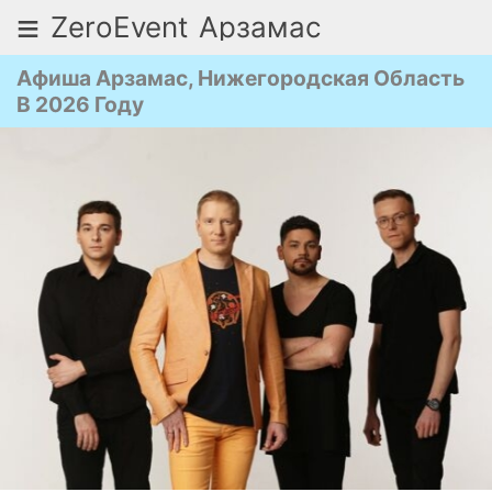
≡
ZeroEvent
Арзамас
Афиша Арзамас, Нижегородская Область
В 2026 Году