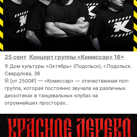
25 сент
Концерт группы «Комиссар» 16+
⚲ Дом культуры «Октябрь» (Подольск), г.Подольск.
Свердлова, 38
🗎 [от 2500₽] — «Комиссар» — отечественная поп-
группа, которая постоянно звучала на различных
дискотеках в танцевальных клубах на
огромнейших просторах..