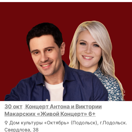
30 окт
Концерт Антона и Виктории
Макарских «Живой Концерт» 6+
⚲ Дом культуры «Октябрь» (Подольск), г.Подольск.
Свердлова, 38