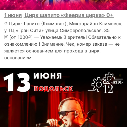
1 июня
Цирк шапито «Феерия цирка» 0+
⚲ Цирк-Шапито (Климовск), Микрорайон Климовск,
у ТЦ «Гран Сити» улица Симферопольская, 35
🗎 [от 1000₽] — Уважаемый зритель! Обязательно к
ознакомлению ! Внимание! Чек, номер заказа — не
является основанием для прохода в цирк,
основанием..