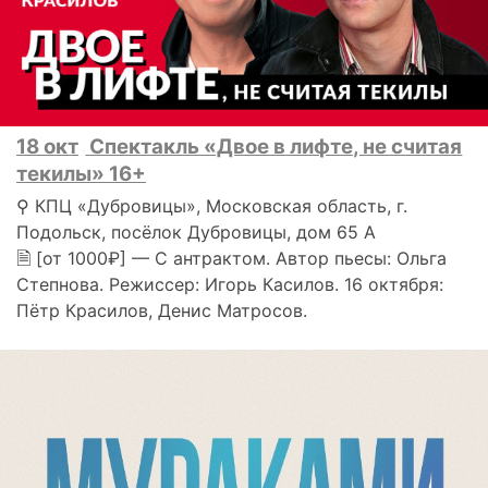
18 окт
Спектакль «Двое в лифте, не считая
текилы» 16+
⚲ КПЦ «Дубровицы», Московская область, г.
Подольск, посёлок Дубровицы, дом 65 А
🗎 [от 1000₽] — С антрактом. Автор пьесы: Ольга
Степнова. Режиссер: Игорь Касилов. 16 октября:
Пётр Красилов, Денис Матросов.