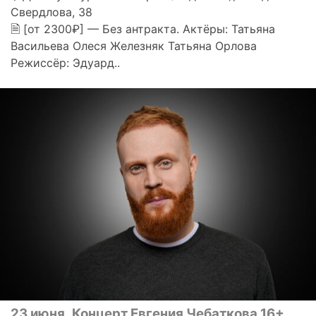
Свердлова, 38
🗎 [от 2300₽] — Без антракта. Актёры: Татьяна
Васильева Олеся Железняк Татьяна Орлова
Режиссёр: Эдуард..
23 июня
Концерт Евгения Чебаткова 16+