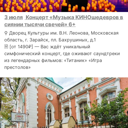
3 июля
Концерт «Музыка КИНОшедевров в
сиянии тысячи свечей» 6+
⚲ Дворец Культуры им. В.Н. Леонова, Московская
область, г. Зарайск, пл. Бахрушиных, д.1
🗎 [от 1490₽] — Вас ждёт уникальный
симфонический концерт, где оживают саундтреки
из легендарных фильмов: «Титаник» «Игра
престолов»