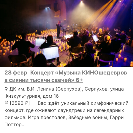
28 февр
Концерт «Музыка КИНОшедевров
в сиянии тысячи свечей» 6+
⚲ ДК им. В.И. Ленина (Серпухов), Серпухов, улица
Физкультурная, дом 16
🗎 [2590 ₽] — Вас ждёт уникальный симфонический
концерт, где оживают саундтреки из легендарных
фильмов: Игра престолов, Звёздные войны, Гарри
Поттер..