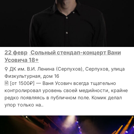
22 февр
Сольный стендап-концерт Вани
Усовича 18+
⚲ ДК им. В.И. Ленина (Серпухов), Серпухов, улица
Физкультурная, дом 16
🗎 [от 1500₽] — Ваня Усович всегда тщательно
контролировал уровень своей медийности, крайне
редко появляясь в публичном поле. Комик делал
упор только на..