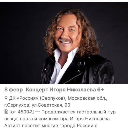
8 февр
Концерт Игоря Николаева 6+
⚲ ДК «Россия» (Серпухов), Московская обл.,
г.Серпухов, ул.Советская, 90
🗎 [от 4500₽] — Продолжается гастрольный тур
певца, поэта и композитора Игоря Николаева.
Артист посетит многие города России с