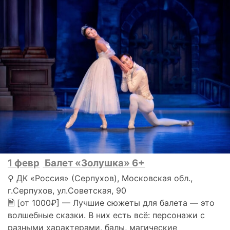
1 февр
Балет «Золушка» 6+
⚲ ДК «Россия» (Серпухов), Московская обл.,
г.Серпухов, ул.Советская, 90
🗎 [от 1000₽] — Лучшие сюжеты для балета — это
волшебные сказки. В них есть всё: персонажи с
разными характерами, балы, магические