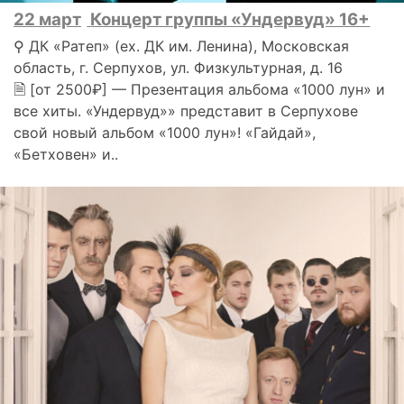
22 март
Концерт группы «Ундервуд» 16+
⚲ ДК «Ратеп» (ex. ДК им. Ленина), Московская
область, г. Серпухов, ул. Физкультурная, д. 16
🗎 [от 2500₽] — Презентация альбома «1000 лун» и
все хиты. «Ундервуд»» представит в Серпухове
свой новый альбом «1000 лун»! «Гайдай»,
«Бетховен» и..