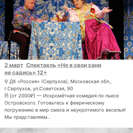
2 март
Спектакль «Не в свои сани
не садись» 12+
⚲ ДК «Россия» (Серпухов), Московская обл.,
г.Серпухов, ул.Советская, 90
🗎 [от 2000₽] — Искромётная комедия по пьесе
Островского. Готовьтесь к феерическому
погружению в мир смеха и неукротимого веселья!
Мы представляем..