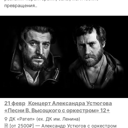
превращения..
21 февр
Концерт Александра Устюгова
«Песни В. Высоцкого с оркестром» 12+
⚲ ДК «Ратеп» (ex. ДК им. Ленина)
🗎 [от 2500₽] — Александр Устюгов с оркестром