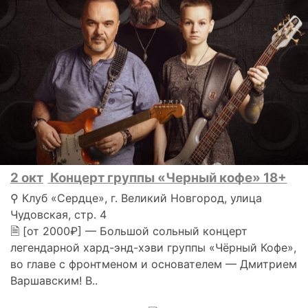
2 окт
Концерт группы «Черный кофе» 18+
⚲ Клуб «Сердце», г. Великий Новгород, улица
Чудовская, стр. 4
🗎 [от 2000₽] — Большой сольный концерт
легендарной хард-энд-хэви группы «Чёрный Кофе»,
во главе с фронтменом и основателем — Дмитрием
Варшавским! В..