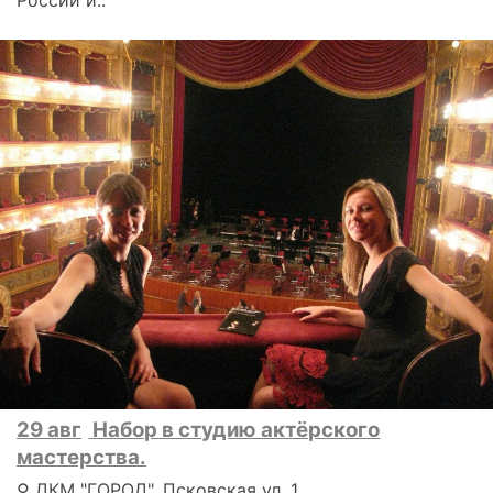
29 авг
Набор в студию актёрского
мастерства.
⚲ ДКМ "ГОРОД", Псковская ул. 1