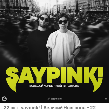
22 окт
saypink! | Великий Новгород – 22