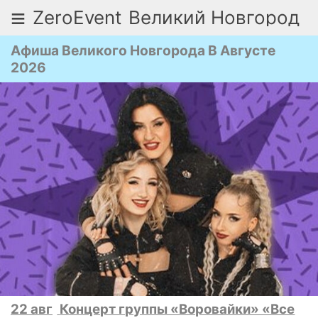
≡
ZeroEvent
Великий Новгород
Афиша Великого Новгорода В Августе
2026
22 авг
Концерт группы «Воровайки» «Все