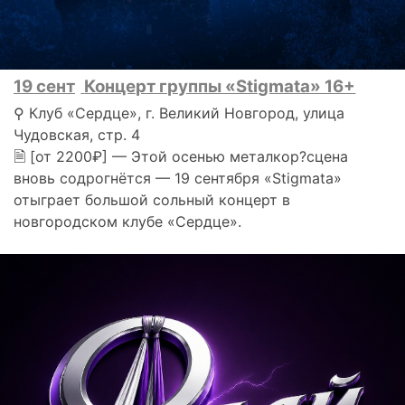
19 сент
Концерт группы «Stigmata» 16+
⚲ Клуб «Сердце», г. Великий Новгород, улица
Чудовская, стр. 4
🗎 [от 2200₽] — Этой осенью металкор?сцена
вновь содрогнётся — 19 сентября «Stigmata»
отыграет большой сольный концерт в
новгородском клубе «Сердце».