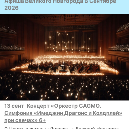
Афиша Великого Новгорода В Сентябре
2026
13 сент
Концерт «Оркестр CAGMO.
Симфония «Имеджин Драгонс и Колдплей»
при свечах» 6+
⚲ Центр культуры «Диалог», г. Великий Новгород