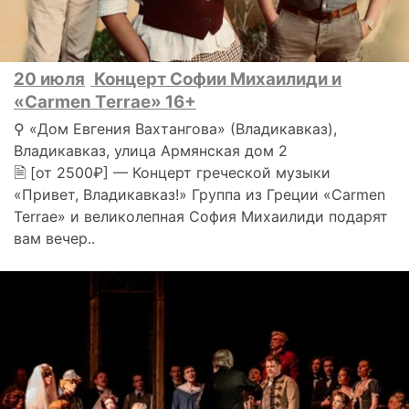
20 июля
Концерт Софии Михаилиди и
«Carmen Terrae» 16+
⚲ «Дом Евгения Вахтангова» (Владикавказ),
Владикавказ, улица Армянская дом 2
🗎 [от 2500₽] — Концерт греческой музыки
«Привет, Владикавказ!» Группа из Греции «Carmen
Terrae» и великолепная София Михаилиди подарят
вам вечер..