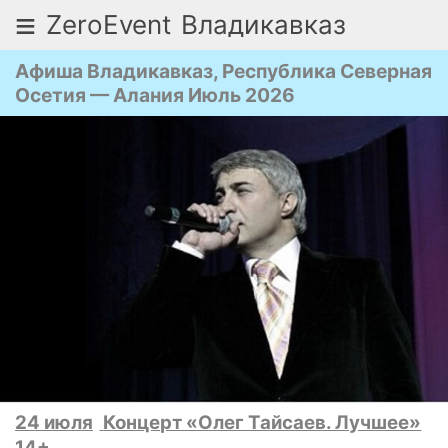
≡
ZeroEvent
Владикавказ
Афиша Владикавказ, Республика Северная
Осетия — Алания Июль 2026
24 июля
Концерт «Олег Тайсаев. Лучшее»
14+