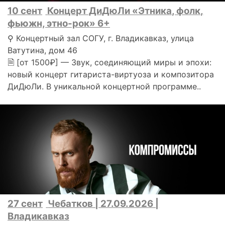
10 сент
Концерт ДиДюЛи «Этника, фолк,
фьюжн, этно-рок» 6+
⚲ Концертный зал СОГУ, г. Владикавказ, улица
Ватутина, дом 46
🗎 [от 1500₽] — Звук, соединяющий миры и эпохи:
новый концерт гитариста-виртуоза и композитора
ДиДюЛи. В уникальной концертной программе..
27 сент
Чебатков | 27.09.2026 |
Владикавказ