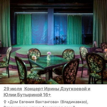
29 июля
Концерт Ирины Дзугкоевой и
Юлии Бутыриной 16+
⚲ «Дом Евгения Вахтангова» (Владикавказ),