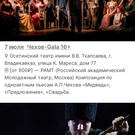
7 июля
Чехов-Gala 16+
⚲ Осетинский театр имени В.В. Тхапсаева, г.
Владикавказ, улица К. Маркса, дом 77
🗎 [от 600₽] — РАМТ (Российский академический
Молодежный театр, Москва) Композиция по
одноактным пьесам А.П.Чехова «Медведь»,
«Предложение», «Свадьба..