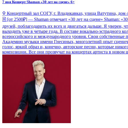
7 ноя
Концерт Shaman «30 лет на сцене» 6+
⚲ Концертный зал СОГУ, г. Владикавказ, улица Ватутина, дом 
🗎 [от 2500₽] — Shaman отмечает «30 лет на сцене» Shaman: «30
друзей, поблагодарить их всех и двигаться дальше. Я уверен,
выходить уже в четыре года. В составе вокально-эстрадного ко
всероссийского и международного уровня. Свои собственные п
Академию музыки имени Гнесиных, многолетний опыт сцениче
голос, яркий образ и, конечно, авторские песни, которые ник
композиции. Все они прозвучат на концертах артиста в новом ш