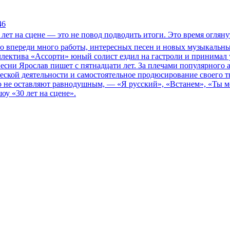
46
 лет на сцене — это не повод подводить итоги. Это время огляну
 что впереди много работы, интересных песен и новых музыкаль
ллектива «Ассорти» юный солист ездил на гастроли и принимал у
есни Ярослав пишет с пятнадцати лет. За плечами популярного 
ской деятельности и самостоятельное продюсирование своего 
ого не оставляют равнодушным, — «Я русский», «Встанем», «Ты 
оу «30 лет на сцене».