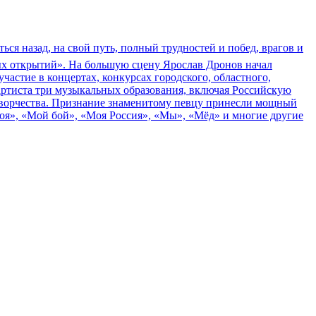
ться назад, на свой путь, полный трудностей и побед, врагов и
ных открытий». На большую сцену Ярослав Дронов начал
частие в концертах, конкурсах городского, областного,
артиста три музыкальных образования, включая Российскую
творчества. Признание знаменитому певцу принесли мощный
моя», «Мой бой», «Моя Россия», «Мы», «Мёд» и многие другие