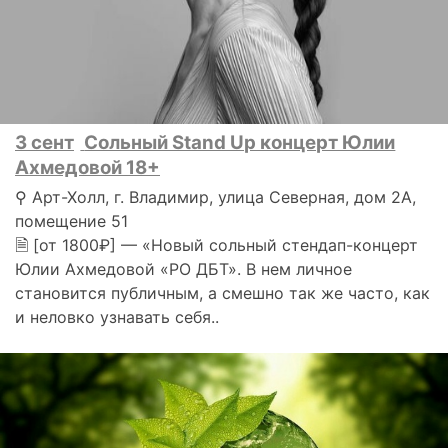
3 сент
Сольный Stand Up концерт Юлии
Ахмедовой 18+
⚲ Арт-Холл, г. Владимир, улица Северная, дом 2А,
помещение 51
🗎 [от 1800₽] — «Новый сольный стендап-концерт
Юлии Ахмедовой «РО ДБТ». В нем личное
становится публичным, а смешно так же часто, как
и неловко узнавать себя..