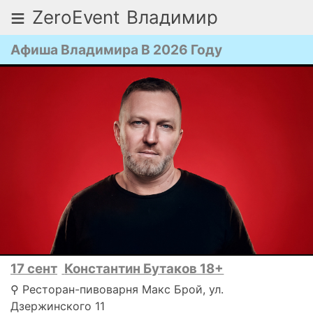
≡
ZeroEvent
Владимир
Афиша Владимира В 2026 Году
17 сент
Константин Бутаков 18+
⚲ Ресторан-пивоварня Макс Брой, ул.
Дзержинского 11