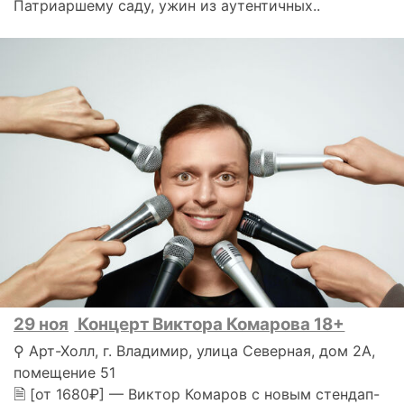
Патриаршему саду, ужин из аутентичных..
29 ноя
Концерт Виктора Комарова 18+
⚲ Арт-Холл, г. Владимир, улица Северная, дом 2А,
помещение 51
🗎 [от 1680₽] — Виктор Комаров с новым стендап-