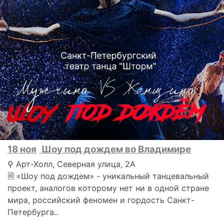
18 ноя
Шоу под дождем во Владимире
⚲ Арт-Холл, Северная улица, 2А
🗎 «Шоу под дождем» - уникальный танцевальный
проект, аналогов которому нет ни в одной стране
мира, российский феномен и гордость Санкт-
Петербурга..