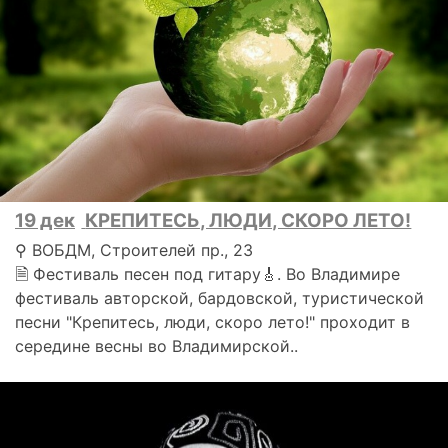
19 дек
КРЕПИТЕСЬ, ЛЮДИ, СКОРО ЛЕТО!
⚲ ВОБДМ, Строителей пр., 23
🗎 Фестиваль песен под гитару🎸. Во Владимире
фестиваль авторской, бардовской, туристической
песни "Крепитесь, люди, скоро лето!" проходит в
середине весны во Владимирской..