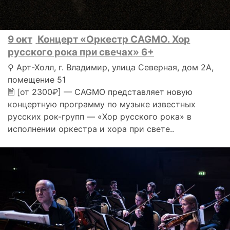
9 окт
Концерт «Оркестр CAGMO. Хор
русского рока при свечах» 6+
⚲ Арт-Холл, г. Владимир, улица Северная, дом 2А,
помещение 51
🗎 [от 2300₽] — CAGMO представляет новую
концертную программу по музыке известных
русских рок-групп — «Хор русского рока» в
исполнении оркестра и хора при свете..