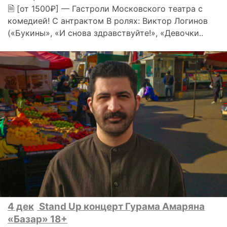
🗎 [от 1500₽] — Гастроли Московского театра с
комедией! С антрактом В ролях: Виктор Логинов
(«Букины», «И снова здравствуйте!», «Девочки..
4 дек
Stand Up концерт Гурама Амаряна
«Базар» 18+