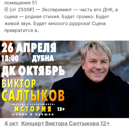
помещение 51
🗎 [от 2500₽] — Эксперимент — часть его ДНК, а
сцена — родная стихия. Будет громко. Будет
живой звук. Будет мнооого ррррока! Сцена
превратится в..
4 окт
Концерт Виктора Салтыкова 12+