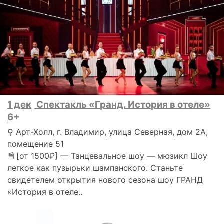
1 дек
Спектакль «Гранд. История в отеле»
6+
⚲ Арт-Холл, г. Владимир, улица Северная, дом 2А,
помещение 51
🗎 [от 1500₽] — Танцевальное шоу — мюзикл Шоу
легкое как пузырьки шампанского. Станьте
свидетелем открытия нового сезона шоу ГРАНД
«История в отеле..