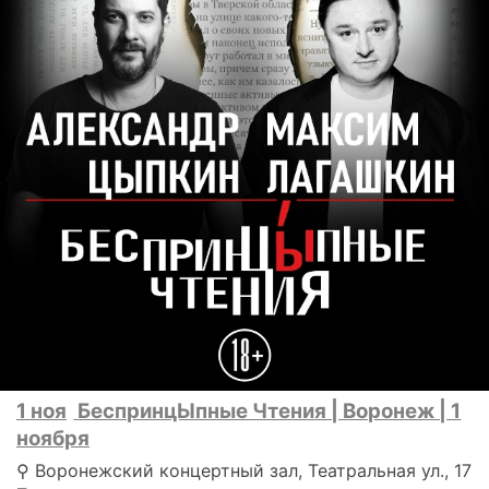
1 ноя
БеспринцЫпные Чтения | Воронеж | 1
ноября
⚲ Воронежский концертный зал, Театральная ул., 17