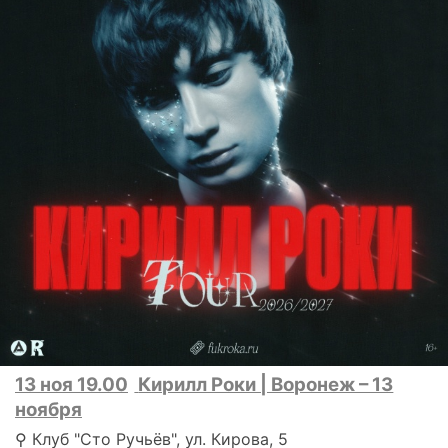
13 ноя 19.00
Кирилл Роки | Воронеж – 13
ноября
⚲ Клуб "Сто Ручьёв", ул. Кирова, 5