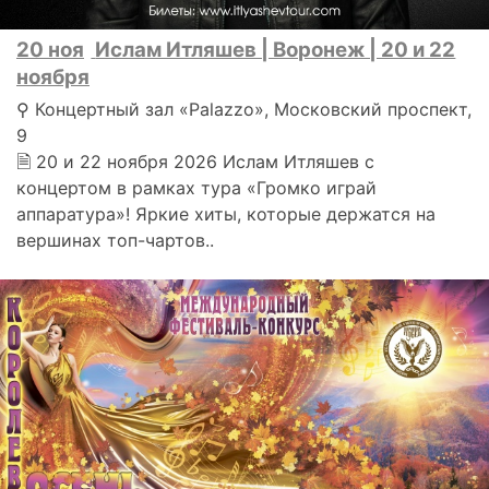
20 ноя
Ислам Итляшев | Воронеж | 20 и 22
ноября
⚲ Концертный зал «Palazzo», Московский проспект,
9
🗎 20 и 22 ноября 2026 Ислам Итляшев с
концертом в рамках тура «Громко играй
аппаратура»! Яркие хиты, которые держатся на
вершинах топ-чартов..