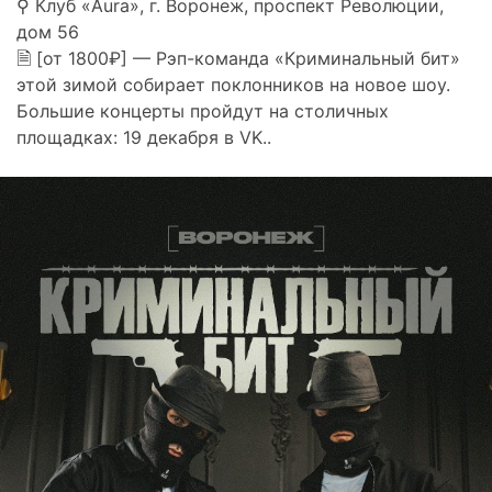
⚲ Клуб «Aura», г. Воронеж, проспект Революции,
дом 56
🗎 [от 1800₽] — Рэп-команда «Криминальный бит»
этой зимой собирает поклонников на новое шоу.
Большие концерты пройдут на столичных
площадках: 19 декабря в VK..