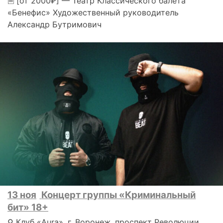
🗎 [от 2000₽] — Театр Классического балета
«Бенефис» Художественный руководитель
Александр Бутримович
13 ноя
Концерт группы «Криминальный
бит» 18+
⚲ Клуб «Aura», г. Воронеж, проспект Революции,