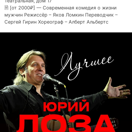
Театральная, дом 17
🗎 [от 2000₽] — Современная комедия о жизни
мужчин Режиссёр – Яков Ломкин Переводчик –
Сергей Гирин Хореограф – Алберт Альбертс