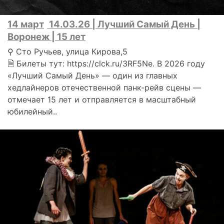
14 март
14.03.26 | Лучший Самый День |
Воронеж | 15 лет
⚲ Сто Ручьев, улица Кирова,5
🗎 Билеты тут: https://clck.ru/3RF5Ne. В 2026 году
«Лучший Самый День» — один из главных
хедлайнеров отечественной панк-рейв сцены —
отмечает 15 лет и отправляется в масштабный
юбилейный..