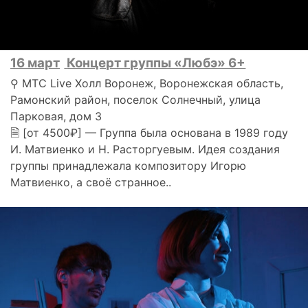
16 март
Концерт группы «Любэ» 6+
⚲ МТС Live Холл Воронеж, Воронежская область,
Рамонский район, поселок Солнечный, улица
Парковая, дом 3
🗎 [от 4500₽] — Группа была основана в 1989 году
И. Матвиенко и Н. Расторгуевым. Идея создания
группы принадлежала композитору Игорю
Матвиенко, а своё странное..