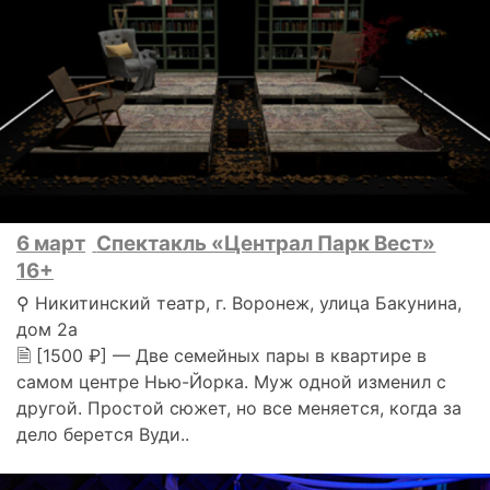
6 март
Спектакль «Централ Парк Вест»
16+
⚲ Никитинский театр, г. Воронеж, улица Бакунина,
дом 2а
🗎 [1500 ₽] — Две семейных пары в квартире в
самом центре Нью-Йорка. Муж одной изменил с
другой. Простой сюжет, но все меняется, когда за
дело берется Вуди..