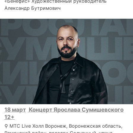
«Бенефис» Художественный руководитель
Александр Бутримович
18 март
Концерт Ярослава Сумишевского
12+
⚲ МТС Live Холл Воронеж, Воронежская область,