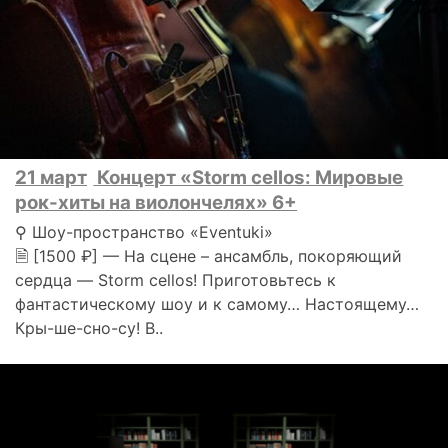
21 март
Концерт «Storm cellos: Мировые
рок-хиты на виолончелях» 6+
⚲ Шоу-пространство «Eventuki»
🗎 [1500 ₽] — На сцене – ансамбль, покоряющий
сердца — Storm cellos! Приготовьтесь к
фантастическому шоу и к самому… Настоящему…
Кры-ше-сно-су! В..