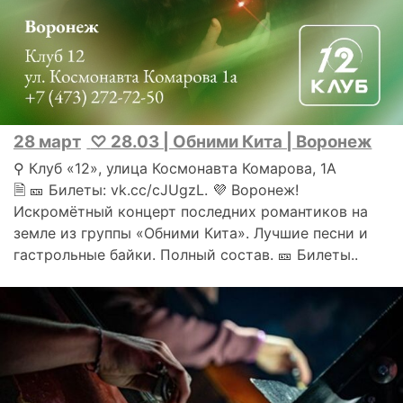
28 март
♡︎ 28.03 | Обними Кита | Воронеж
⚲ Клуб «12», улица Космонавта Комарова, 1А
🗎 🎫 Билеты: vk.cc/cJUgzL. 💜 Воронеж!
Искромётный концерт последних романтиков на
земле из группы «Обними Кита». Лучшие песни и
гастрольные байки. Полный состав. 🎫 Билеты..