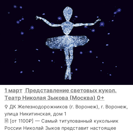
1 март
Представление световых кукол.
Театр Николая Зыкова (Москва) 0+
⚲ ДК Железнодорожников (г. Воронеж), г. Воронеж,
улица Никитинская, дом 1
🗎 [от 1100₽] — Самый титулованный кукольник
России Николай Зыков представит настоящее