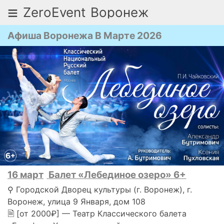
≡
ZeroEvent
Воронеж
Афиша Воронежа В Марте 2026
16 март
Балет «Лебединое озеро» 6+
⚲ Городской Дворец культуры (г. Воронеж), г.
Воронеж, улица 9 Января, дом 108
🗎 [от 2000₽] — Театр Классического балета