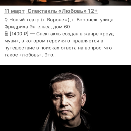
11 март
Спектакль «Любовь» 12+
⚲ Новый театр (г. Воронеж), г. Воронеж, улица
Фридриха Энгельса, дом 60
🗎 [1400 ₽] — Спектакль создан в жанре «роуд
муви», в котором героиня отправляется в
путешествие в поисках ответа на вопрос, что
такое «любовь». Это..