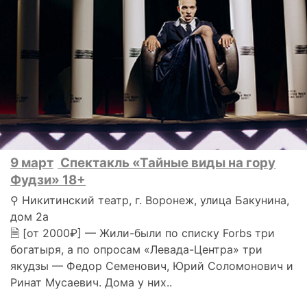
9 март
Спектакль «Тайные виды на гору
Фудзи» 18+
⚲ Никитинский театр, г. Воронеж, улица Бакунина,
дом 2а
🗎 [от 2000₽] — Жили-были по списку Forbs три
богатыря, а по опросам «Левада-Центра» три
якудзы — Федор Семенович, Юрий Соломонович и
Ринат Мусаевич. Дома у них..