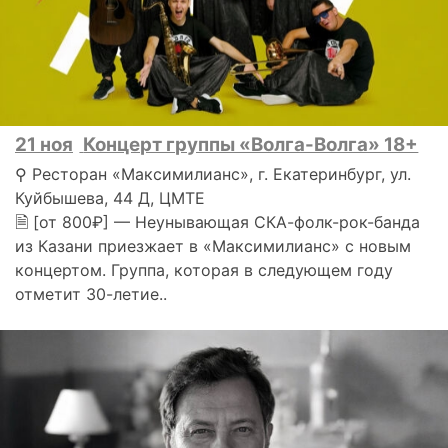
21 ноя
Концерт группы «Волга-Волга» 18+
⚲ Ресторан «Максимилианс», г. Екатеринбург, ул.
Куйбышева, 44 Д, ЦМТЕ
🗎 [от 800₽] — Неунывающая СКА-фолк-рок-банда
из Казани приезжает в «Максимилианс» с новым
концертом. Группа, которая в следующем году
отметит 30-летие..