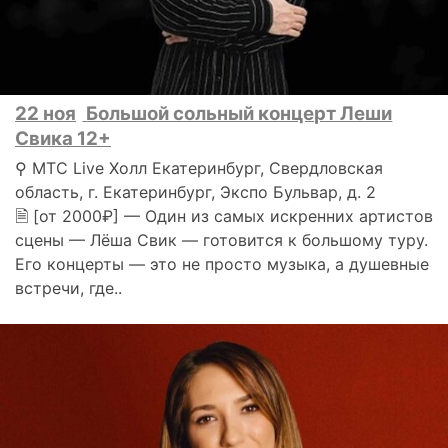
22 ноя
Большой сольный концерт Леши
Свика 12+
⚲ МТС Live Холл Екатеринбург, Свердловская
область, г. Екатеринбург, Экспо Бульвар, д. 2
🗎 [от 2000₽] — Один из самых искренних артистов
сцены — Лёша Свик — готовится к большому туру.
Его концерты — это не просто музыка, а душевные
встречи, где..