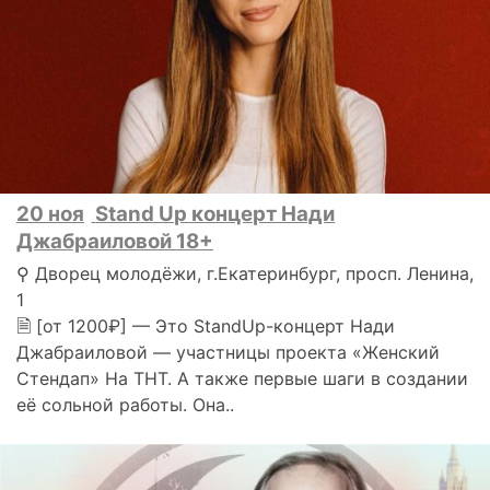
20 ноя
Stand Up концерт Нади
Джабраиловой 18+
⚲ Дворец молодёжи, г.Екатеринбург, просп. Ленина,
1
🗎 [от 1200₽] — Это StandUp-концерт Нади
Джабраиловой — участницы проекта «Женский
Стендап» На ТНТ. А также первые шаги в создании
её сольной работы. Она..