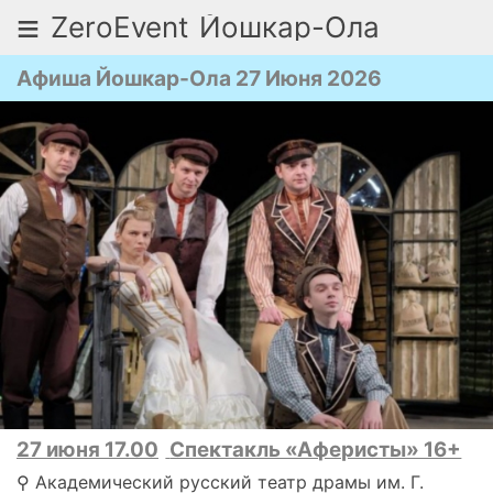
≡
ZeroEvent
Йошкар-Ола
Афиша Йошкар-Ола 27 Июня 2026
27 июня 17.00
Спектакль «Аферисты» 16+
⚲ Академический русский театр драмы им. Г.