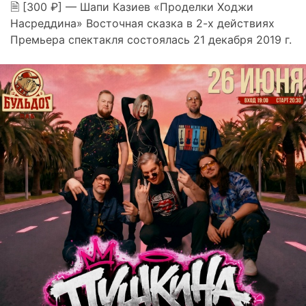
🗎 [300 ₽] — Шапи Казиев «Проделки Ходжи
Насреддина» Восточная сказка в 2-х действиях
Премьера спектакля состоялась 21 декабря 2019 г.