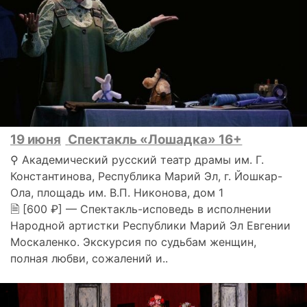
19 июня
Спектакль «Лошадка» 16+
⚲ Академический русский театр драмы им. Г.
Константинова, Республика Марий Эл, г. Йошкар-
Ола, площадь им. В.П. Никонова, дом 1
🗎 [600 ₽] — Спектакль-исповедь в исполнении
Народной артистки Республики Марий Эл Евгении
Москаленко. Экскурсия по судьбам женщин,
полная любви, сожалений и..