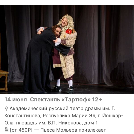
14 июня
Спектакль «Тартюф» 12+
⚲ Академический русский театр драмы им. Г.
Константинова, Республика Марий Эл, г. Йошкар-
Ола, площадь им. В.П. Никонова, дом 1
🗎 [от 450₽] — Пьеса Мольера привлекает