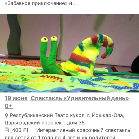
«Забавное приключение» и..
19 июня
Спектакль «Удивительный день»
0+
⚲ Республиканский Театр кукол, г. Йошкар-Ола,
Царьградский проспект, дом 35
🗎 [400 ₽] — Интерактивный красочный спектакль
для детей от 1 года до 4 лет и их родителей.