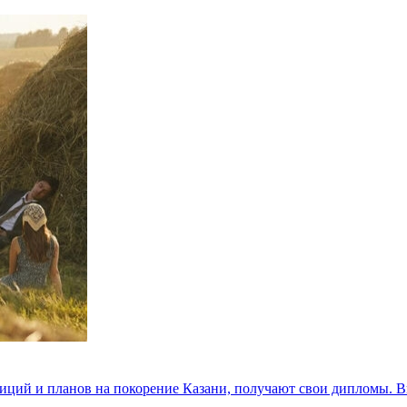
иций и планов на покорение Казани, получают свои дипломы. Впе