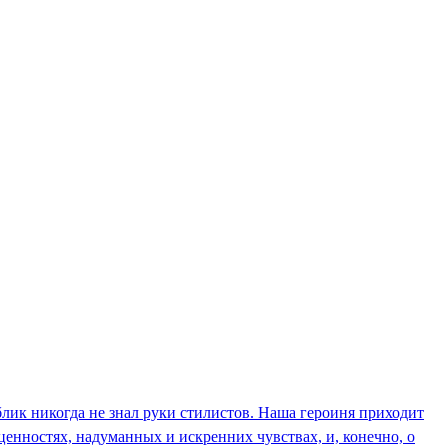
блик никогда не знал руки стилистов. Наша героиня приходит
ценностях, надуманных и искренних чувствах, и, конечно, о