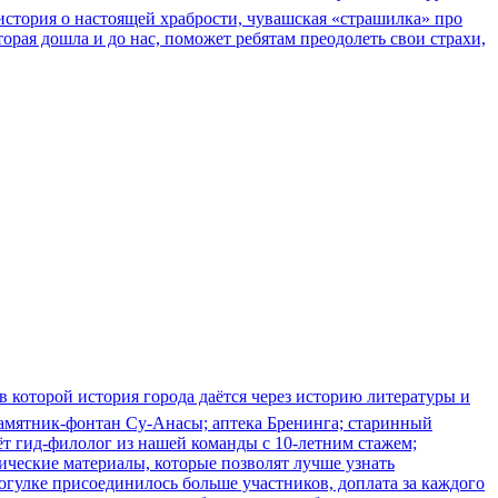
история о настоящей храбрости, чувашская «страшилка» про
торая дошла и до нас, поможет ребятам преодолеть свои страхи,
 которой история города даётся через историю литературы и
 памятник-фонтан Су-Анасы; аптека Бренинга; старинный
дёт гид-филолог из нашей команды с 10-летним стажем;
фические материалы, которые позволят лучше узнать
огулке присоединилось больше участников, доплата за каждого