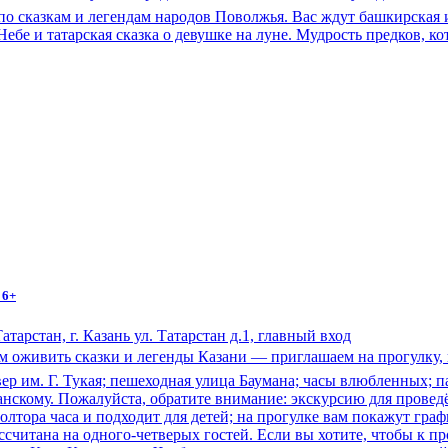
по сказкам и легендам народов Поволжья. Вас ждут башкирская 
ебе и татарская сказка о девушке на луне. Мудрость предков, ко
 6+
арстан, г. Казань ул. Татарстан д.1, главный вход
 оживить сказки и легенды Казани — приглашаем на прогулку, в
квер им. Г. Тукая; пешеходная улица Баумана; часы влюбленных;
азанскому. Пожалуйста, обратите внимание: экскурсию для прове
олтора часа и подходит для детей; на прогулке вам покажут гра
читана на одного-четверых гостей. Если вы хотите, чтобы к пр