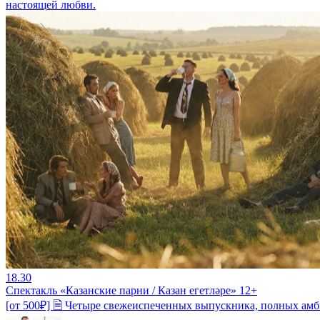
настоящей любви.
18.30
Спектакль «Казанские парни / Казан егетләре» 12+
[от 500₽] 🗎 Четыре свежеиспеченных выпускника, полных амб