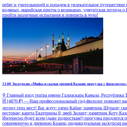
ребят и учительницей и попадем в увлекательное путешествие 
водяных, марийская притча о великанах, удмуртская легенда о Н
пройти различные испытания и поверить в чудо!
13.00
Экскурсия «Мифы и сказки древней Казани: прогулка с филологом»
⚲ Главный вход театра имени Галиаскара Камала, Республика Тат
🗎 [4870 ₽] — Наш профессиональный гид-филолог поможет вам
легенд этих мест! Вас ждут: озеро Кабан; памятник Шурале; с
ресторан; карета Екатерины ll; змей Зилант; памятник Коту К
Интересно будет всем (даже подросткам!) прогулка продлится п
современную и древнюю Казань; индивидуальная экскурсия расс