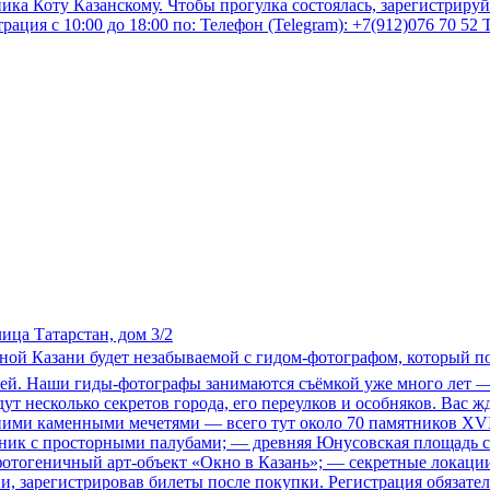
тника Коту Казанскому. Чтобы прогулка состоялась, зарегистрир
ция с 10:00 до 18:00 по: Телефон (Telegram): +7(912)076 70 52 Те
ица Татарстан, дом 3/2
тной Казани будет незабываемой с гидом-фотографом, который по
ей. Наши гиды-фотографы занимаются съёмкой уже много лет — 
ут несколько секретов города, его переулков и особняков. Вас 
евними каменными мечетями — всего тут около 70 памятников XV
усник с просторными палубами; — древняя Юнусовская площадь 
тогеничный арт-объект «Окно в Казань»; — секретные локации, 
, зарегистрировав билеты после покупки. Регистрация обязатель