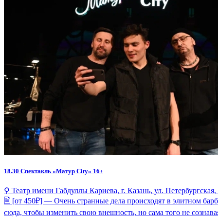
18.30
Спектакль «Матур City» 16+
⚲ Театр имени Габдуллы Кариева, г. Казань, ул. Петербургская,
🗎 [от 450₽] — Очень странные дела происходят в элитном бар
сюда, чтобы изменить свою внешность, но сама того не сознава