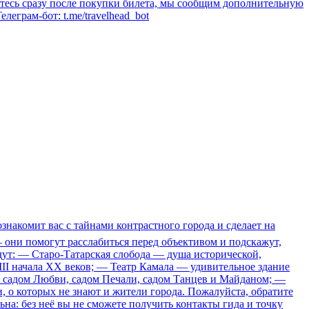
уйтесь сразу после покупки билета, мы сообщим дополнительную
леграм-бот: t.me/travelhead_bot
знакомит вас с тайнами контрастного города и сделает на
они помогут расслабиться перед объективом и подскажут,
ждут: — Старо-Татарская слобода — душа исторической,
III начала XX веков; — Театр Камала — удивительное здание
с садом Любви, садом Печали, садом Танцев и Майданом; —
о которых не знают и жители города. Пожалуйста, обратите
на: без неё вы не сможете получить контакты гида и точку