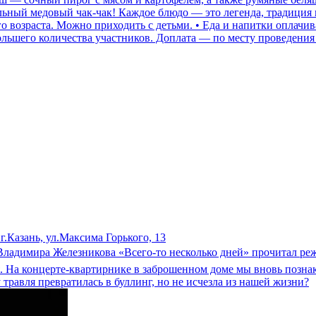
льный медовый чак-чак! Каждое блюдо — это легенда, традиция 
 возраста. Можно приходить с детьми. • Еда и напитки оплачив
ольшего количества участников. Доплата — по месту проведения 
г.Казань, ул.Максима Горького, 13
 Владимира Железникова «Всего-то несколько дней» прочитал реж
ля. На концерте-квартирнике в заброшенном доме мы вновь позн
травля превратилась в буллинг, но не исчезла из нашей жизни?