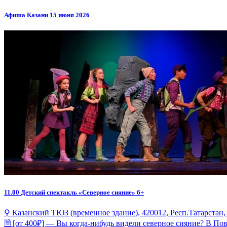
Афиша Казани 15 июня 2026
11.00
Детский спектакль «Северное сияние» 6+
⚲ Казанский ТЮЗ (временное здание), 420012, Респ.Татарстан, 
🗎 [от 400₽] — Вы когда-нибудь видели северное сияние? В Пов