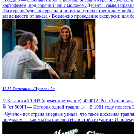
картофелем, под горячий чай с молоком. Десерт – самый прави
Экскурсия будет интересна и понятна путешественникам любого
зависимости от заказа • Возможно проведение экскурсии для б
18.30
Спектакль «Чучело» 0+
⚲ Казанский ТЮЗ (временное здание), 420012, Респ.Татарстан, 
🗎 [от 500₽] — История одной травли 14+ В 1981 году повесть
«Чучело» вся страна впервые узнала, что такое школьная трав
подумаем — как мы бы повели себя в этой ситуации? И почему 