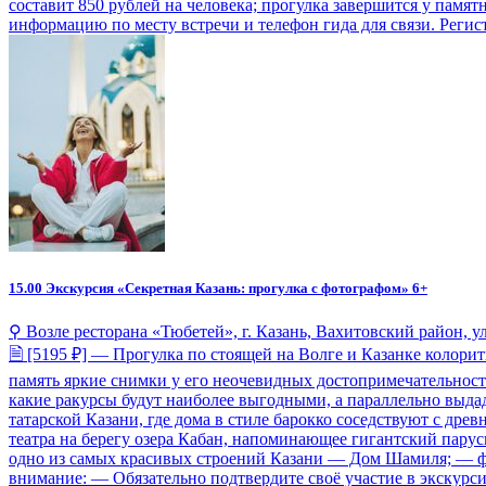
составит 850 рублей на человека; прогулка завершится у памя
информацию по месту встречи и телефон гида для связи. Регистра
15.00
Экскурсия «Секретная Казань: прогулка с фотографом» 6+
⚲ Возле ресторана «Тюбетей», г. Казань, Вахитовский район, ул
🗎 [5195 ₽] — Прогулка по стоящей на Волге и Казанке колори
память яркие снимки у его неочевидных достопримечательност
какие ракурсы будут наиболее выгодными, а параллельно выдад
татарской Казани, где дома в стиле барокко соседствуют с др
театра на берегу озера Кабан, напоминающее гигантский пар
одно из самых красивых строений Казани — Дом Шамиля; — фо
внимание: — Обязательно подтвердите своё участие в экскурсии