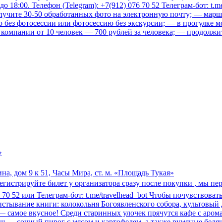
до 18:00. Телефон (Telegram): +7(912) 076 70 52 Телеграм-бот: t
лучите 30-50 обработанных фото на электронную почту; — марш
 без фотосессии или фотосессию без экскурсии; — в прогулке м
ля компании от 10 человек — 700 рублей за человека; — продолжи
+
на, дом 9 к 51, Часы Мира, ст. м. «Площадь Тукая»
регистрируйте билет у организатора сразу после покупки , мы пе
76 70 52 или Телеграм-бот: t.me/travelhead_bot Чтобы почувствова
истывание книги: колокольня Богоявленского собора, культовый
— самое вкусное! Среди старинных улочек прячутся кафе с аром
лиш — сочный пирог с мясом и картофелем, а также румяные бе