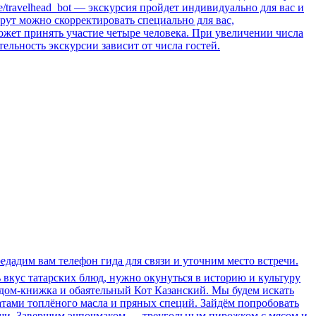
.me/travelhead_bot — экскурсия пройдет индивидуально для вас и
рут можно скорректировать специально для вас,
ожет принять участие четыре человека. При увеличении числа
тельность экскурсии зависит от числа гостей.
редадим вам телефон гида для связи и уточним место встречи.
ть вкус татарских блюд, нужно окунуться в историю и культуру
 дом-книжка и обаятельный Кот Казанский. Мы будем искать
атами топлёного масла и пряных специй. Зайдём попробовать
ляши. Завершим эчпочмаком — треугольным пирожком с мясом и