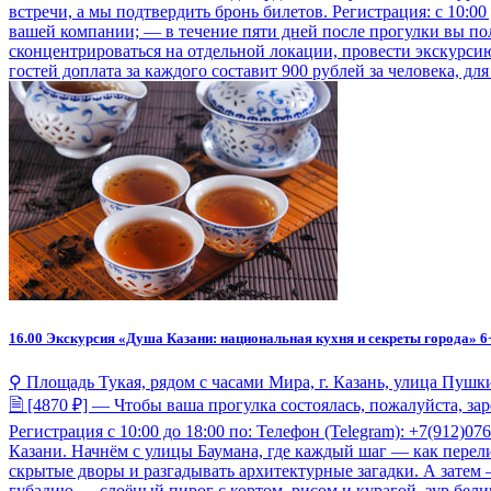
встречи, а мы подтвердить бронь билетов. Регистрация: с 10:00 
вашей компании; — в течение пяти дней после прогулки вы по
сконцентрироваться на отдельной локации, провести экскурсию
гостей доплата за каждого составит 900 рублей за человека, д
16.00
Экскурсия «Душа Казани: национальная кухня и секреты города» 6
⚲ Площадь Тукая, рядом с часами Мира, г. Казань, улица Пушки
🗎 [4870 ₽] — Чтобы ваша прогулка состоялась, пожалуйста, за
Регистрация с 10:00 до 18:00 по: Телефон (Telegram): +7(912)0
Казани. Начнём с улицы Баумана, где каждый шаг — как перел
скрытые дворы и разгадывать архитектурные загадки. А затем 
губадию — слоёный пирог с кортом, рисом и курагой, зур бе