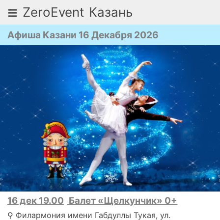
≡
ZeroEvent
Казань
Афиша Казани 16 Декабря 2026
16 дек 19.00
Балет «Щелкунчик» 0+
⚲ Филармония имени Габдуллы Тукая, ул.