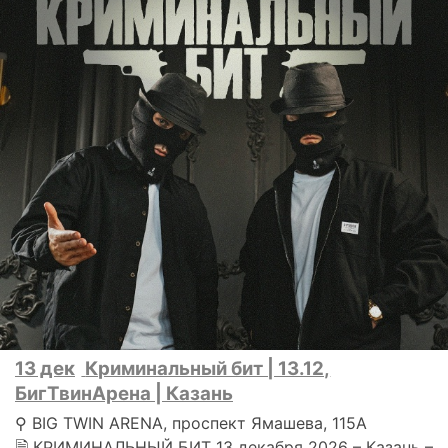
13 дек
Криминальный бит | 13.12,
БигТвинАрена | Казань
⚲ BIG TWIN ARENA, проспект Ямашева, 115А
🗎 КРИМИНАЛЬНЫЙ БИТ 13 декабря 2026 – Казань –