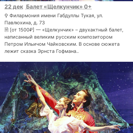
22 дек
Балет «Щелкунчик» 0+
⚲ Филармония имени Габдуллы Тукая, ул.
Павлюхина, д. 73
🗎 [от 1500₽] — «Щелкунчик» – двухактный балет,
написанный великим русским композитором
Петром Ильичом Чайковским. В основе сюжета
лежит сказка Эрнста Гофмана..