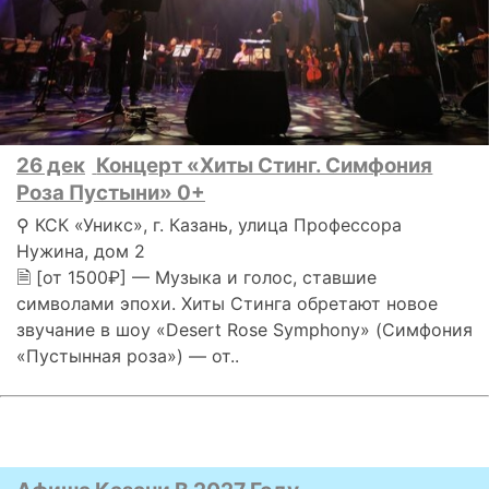
26 дек
Концерт «Хиты Стинг. Симфония
Роза Пустыни» 0+
⚲ КСК «Уникс», г. Казань, улица Профессора
Нужина, дом 2
🗎 [от 1500₽] — Музыка и голос, ставшие
символами эпохи. Хиты Стинга обретают новое
звучание в шоу «Desert Rose Symphony» (Симфония
«Пустынная роза») — от..