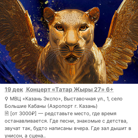
19 дек
Концерт «Татар Жыры 27» 6+
⚲ МВЦ «Казань Экспо», Выставочная ул., 1, село
Большие Кабаны (Аэропорт г. Казань)
🗎 [от 3000₽] — редставьте место, где время
останавливается. Где песни, знакомые с детства,
звучат так, будто написаны вчера. Где зал дышит в
унисон, а сцена..