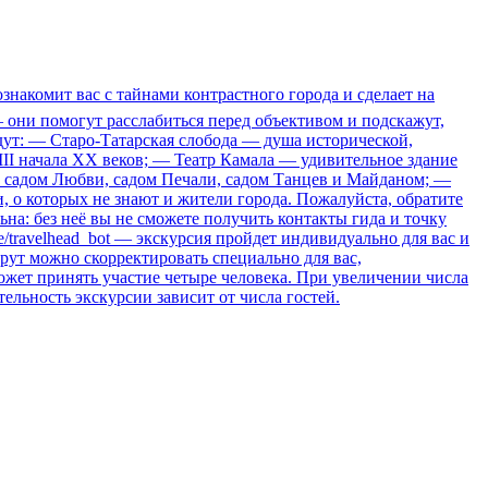
знакомит вас с тайнами контрастного города и сделает на
они помогут расслабиться перед объективом и подскажут,
ждут: — Старо-Татарская слобода — душа исторической,
III начала XX веков; — Театр Камала — удивительное здание
с садом Любви, садом Печали, садом Танцев и Майданом; —
о которых не знают и жители города. Пожалуйста, обратите
на: без неё вы не сможете получить контакты гида и точку
.me/travelhead_bot — экскурсия пройдет индивидуально для вас и
рут можно скорректировать специально для вас,
ожет принять участие четыре человека. При увеличении числа
тельность экскурсии зависит от числа гостей.