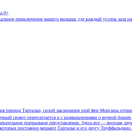
а 0+
кальное приключение вашего малыша, где каждый уголок зала на
рия принца Тартальи, силой заклинания злой феи Морганы отпр
зочный сюжет переплетается и с размышлениями о вечной борьбе д
екательное театральное представление. Здесь все — веселая, шу
 которых постоянно мешают Тарталье и его другу Труффальдино 