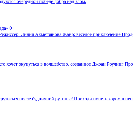
радуются очередной победе добра над злом.
нда» 0+
н Режиссер: Лилия Ахметзянова Жанр: веселое приключение Прод
 кто хочет окунуться в волшебство, созданное Джоан Роулинг Про
егрузиться после будничной рутины? Приходи попеть хором в не