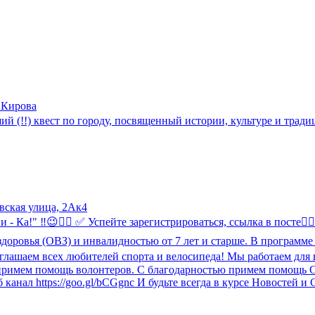
и Кирова
ий (!!) квест по городу, посвященный истории, культуре и трад
ская улица, 2Ак4
- Ка!" ‼😉🚴‍♂ ✅ Успейте зарегистрироваться, ссылка в посте👇
доровья (ОВЗ) и инвалидностью от 7 лет и старше. В программе п
ашаем всех любителей спорта и велосипеда! Мы работаем для ва
имем помощь волонтеров. С благодарностью примем помощь Спонс
анал https://goo.gl/bCGgnc И будьте всегда в курсе Новостей и