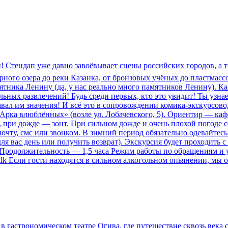
и! Стендап уже давно завоёвывает сцены российских городов, а 
ного озера до реки Казанка, от бронзовых учёных до пластмасс
ятника Ленину (да, у нас реально много памятников Ленину). Ка
льных развлечений! Будь среди первых, кто это увидит! Ты узн
вал им значения! И всё это в сопровождении комика-экскурсово
«Арка влюблённых» (возле ул. Лобачевского, 5). Ориентир — каф
, при дожде — зонт. При сильном дожде и очень плохой погоде 
 почту, смс или звонком. В зимний период обязательно одевайтес
ля вас день или получить возврат). Экскурсия будет проходить 
 Продолжительность — 1,5 часа Режим работы по обращениям и 
lk Если гости находятся в сильном алкогольном опьянении, мы ос
 гастрономическом театре Огива, где путешествие сквозь века с