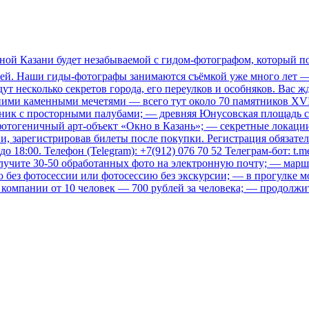
тной Казани будет незабываемой с гидом-фотографом, который по
ей. Наши гиды-фотографы занимаются съёмкой уже много лет — 
ут несколько секретов города, его переулков и особняков. Вас 
евними каменными мечетями — всего тут около 70 памятников XV
усник с просторными палубами; — древняя Юнусовская площадь 
тогеничный арт-объект «Окно в Казань»; — секретные локации, 
, зарегистрировав билеты после покупки. Регистрация обязатель
до 18:00. Телефон (Telegram): +7(912) 076 70 52 Телеграм-бот: t
лучите 30-50 обработанных фото на электронную почту; — марш
 без фотосессии или фотосессию без экскурсии; — в прогулке м
ля компании от 10 человек — 700 рублей за человека; — продолжи