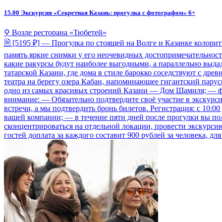
15.00
Экскурсия «Секретная Казань: прогулка с фотографом» 6+
⚲ Возле ресторана «Тюбетей»
🗎 [5195 ₽] — Прогулка по стоящей на Волге и Казанке колори
память яркие снимки у его неочевидных достопримечательност
какие ракурсы будут наиболее выгодными, а параллельно выдад
татарской Казани, где дома в стиле барокко соседствуют с др
театра на берегу озера Кабан, напоминающее гигантский пар
одно из самых красивых строений Казани — Дом Шамиля; — фо
внимание: — Обязательно подтвердите своё участие в экскурсии
встречи, а мы подтвердить бронь билетов. Регистрация: с 10:00 
вашей компании; — в течение пяти дней после прогулки вы по
сконцентрироваться на отдельной локации, провести экскурсию
гостей доплата за каждого составит 900 рублей за человека, д