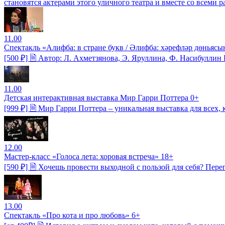
становятся актерами этого уличного театра и вместе со всеми 
11.00
Спектакль «Алифба: в стране букв / Әлифба: хәрефләр дөньясы
[500 ₽] 🗎 Автор: Л. Ахметзянова, Э. Яруллина, Ф. Насибулли
11.00
Детская интерактивная выставка Мир Гарри Поттера 0+
[999 ₽] 🗎 Мир Гарри Поттера – уникальная выставка для всех,
12.00
Мастер-класс «Голоса лета: хоровая встреча» 18+
[590 ₽] 🗎 Хочешь провести выходной с пользой для себя? Пер
13.00
Спектакль «Про кота и про любовь» 6+