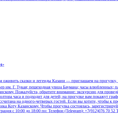
 6+
 оживить сказки и легенды Казани — приглашаем на прогулку, в
квер им. Г. Тукая; пешеходная улица Баумана; часы влюбленных;
азанскому. Пожалуйста, обратите внимание: экскурсию для прове
олтора часа и подходит для детей; на прогулке вам покажут гра
читана на одного-четверых гостей. Если вы хотите, чтобы к пр
тника Коту Казанскому. Чтобы прогулка состоялась, зарегистрир
ция с 10:00 до 18:00 по: Телефон (Telegram): +7(912)076 70 52 Те