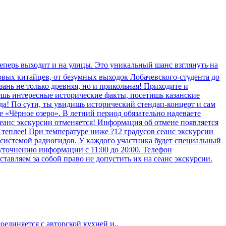
теперь выходит и на улицы. Это уникальный шанс взглянуть на
овых китайцев, от безумных выходок Лобачевского-студента до
зань не только древняя, но и прикольная! Приходите и
аешь интересные исторические факты, посетишь казанские
да! По сути, ты увидишь исторический стендап-концерт и сам
е «Чёрное озеро». В летний период обязательно надеваете
сеанс экскурсии отменяется! Информация об отмене появляется
ь теплее! При температуре ниже ?12 градусов сеанс экскурсии
с системой радиогидов. У каждого участника будет специальный
уточнению информации с 11:00 до 20:00. Телефон
тавляем за собой право не допустить их на сеанс экскурсии.
оединяется с авторской кухней и..