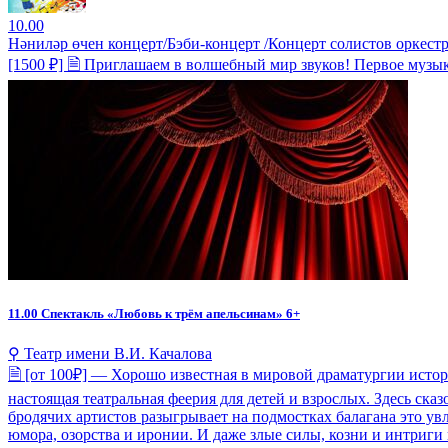
10.00
Нәниләр өчен концерт/Бэби-концерт /Концерт солистов оркестр
[1500 ₽] 🗎 Приглашаем в волшебный мир звуков! Первое музы
11.00
Спектакль «Любовь к трём апельсинам» 6+
⚲ Театр имени В.И. Качалова
🗎 [от 100₽] — Хорошо известная в мировой драматургии исто
настоящая театральная феерия для детей и взрослых. Здесь ска
бродячих артистов разыгрывает на подмостках балагана это увл
юмора, озорства и иронии. И даже злые силы, козни и интриги