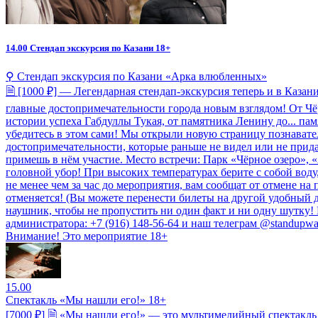
14.00
Стендап экскурсия по Казани 18+
⚲ Стендап экскурсия по Казани «Арка влюбленных»
🗎 [1000 ₽] — Легендарная стендап-экскурсия теперь и в Казан
главные достопримечательности города новым взглядом! От Чёр
истории успеха Габдуллы Тукая, от памятника Ленину до... пам
убедитесь в этом сами! Мы открыли новую страницу познавате
достопримечательности, которые раньше не видел или не прида
примешь в нём участие. Место встречи: Парк «Чёрное озеро», 
головной убор! При высоких температурах берите с собой воду
не менее чем за час до мероприятия, вам сообщат от отмене на
отменяется! (Вы можете перенести билеты на другой удобный д
наушник, чтобы не пропустить ни один факт и ни одну шутку!
администратора: +7 (916) 148-56-64 и наш телеграм @standupwa
Внимание! Это мероприятие 18+
15.00
Спектакль «Мы нашли его!» 18+
[7000 ₽] 🗎 «Мы нашли его!» — это мультимедийный спектакль в