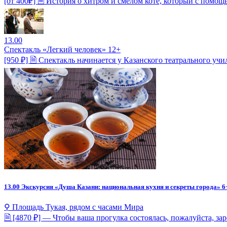
[от 400₽] 🗎 История о хитром и смелом коте, который с помощ
13.00
Спектакль «Легкий человек» 12+
[950 ₽] 🗎 Спектакль начинается у Казанского театрального учи
13.00
Экскурсия «Душа Казани: национальная кухня и секреты города» 6
⚲ Площадь Тукая, рядом с часами Мира
🗎 [4870 ₽] — Чтобы ваша прогулка состоялась, пожалуйста, за