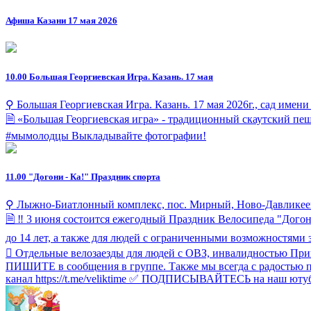
Афиша Казани 17 мая 2026
10.00
Большая Георгиевская Игра. Казань. 17 мая
⚲ Большая Георгиевская Игра. Казань. 17 мая 2026г., сад имен
🗎 «Большая Георгиевская игра» - традиционный скаутский пеш
#мымолодцы Выкладывайте фотографии!
11.00
"Догони - Ка!" Праздник спорта
⚲ Лыжно-Биатлонный комплекс, пос. Мирный, Ново-Давликеев
🗎 ‼ 3 июня состоится ежегодный Праздник Велосипеда "Догони 
до 14 лет, а также для людей с ограниченными возможностями з
 Отдельные велозаезды для людей с ОВЗ, инвалидностью Пригл
ПИШИТЕ в сообщения в группе. Также мы всегда с радостью пр
канал https://t.me/veliktime ✅ ПОДПИСЫВАЙТЕСЬ на наш ютуб к