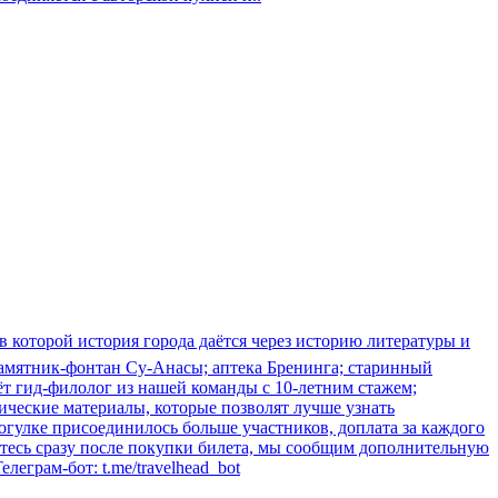
 которой история города даётся через историю литературы и
 памятник-фонтан Су-Анасы; аптека Бренинга; старинный
дёт гид-филолог из нашей команды с 10-летним стажем;
фические материалы, которые позволят лучше узнать
огулке присоединилось больше участников, доплата за каждого
уйтесь сразу после покупки билета, мы сообщим дополнительную
леграм-бот: t.me/travelhead_bot