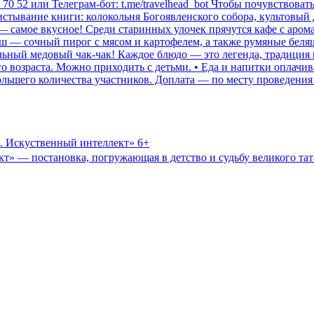
76 70 52 или Телеграм-бот: t.me/travelhead_bot Чтобы почувствова
истывание книги: колокольня Богоявленского собора, культовый
— самое вкусное! Среди старинных улочек прячутся кафе с аром
лиш — сочный пирог с мясом и картофелем, а также румяные бе
льный медовый чак-чак! Каждое блюдо — это легенда, традиция 
 возраста. Можно приходить с детьми. • Еда и напитки оплачив
ольшего количества участников. Доплата — по месту проведения 
р. Искуственный интеллект» 6+
кт» — постановка, погружающая в детство и судьбу великого тата