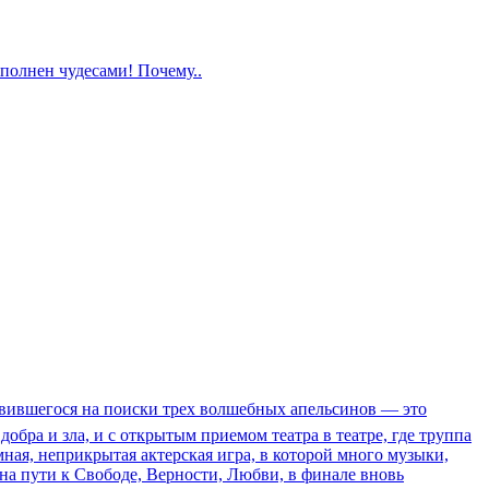
полнен чудесами! Почему..
авившегося на поиски трех волшебных апельсинов — это
обра и зла, и с открытым приемом театра в театре, где труппа
мная, неприкрытая актерская игра, в которой много музыки,
на пути к Свободе, Верности, Любви, в финале вновь