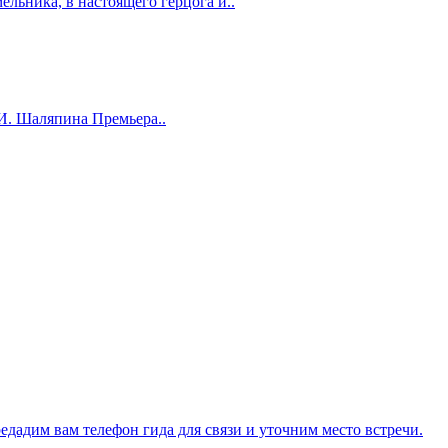
ельника, в настоящего герцога и..
. И. Шаляпина Премьера..
редадим вам телефон гида для связи и уточним место встречи.