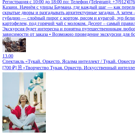
Регистрация с 10:00 до 18:00 по: Телефон (Telegram): +7(912)0
Казани. Начнём с улицы Баумана, где каждый шаг — как перел
скрытые дворы и разгадывать архитектурные загадки. А затем 
губадию — слоёный пирог с кортом, рисом и курагой, зур бе
картофелем, под горячий чай с молоком. Десерт – самый прави
Экскурсия будет интересна и понятна путешественникам любого
зависимости от заказа • Возможно проведение экскурсии для б
13.00
Спектакль «Тукай. Оркестр. Ясалма интеллект / Тукай. Оркест
[700 ₽] 🗎 «Творчество Тукая. Оркестр. Искусственный интелле