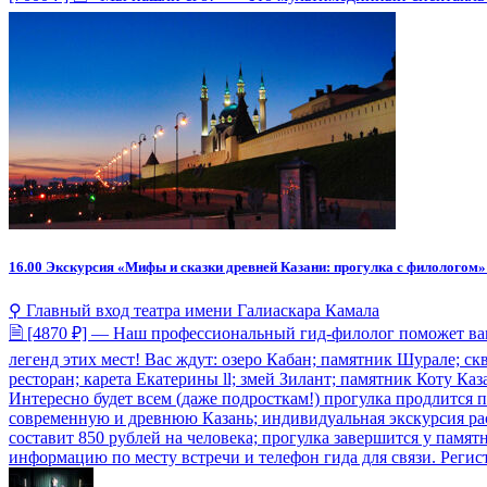
16.00
Экскурсия «Мифы и сказки древней Казани: прогулка с филологом»
⚲ Главный вход театра имени Галиаскара Камала
🗎 [4870 ₽] — Наш профессиональный гид-филолог поможет вам
легенд этих мест! Вас ждут: озеро Кабан; памятник Шурале; с
ресторан; карета Екатерины ll; змей Зилант; памятник Коту К
Интересно будет всем (даже подросткам!) прогулка продлится п
современную и древнюю Казань; индивидуальная экскурсия расс
составит 850 рублей на человека; прогулка завершится у памя
информацию по месту встречи и телефон гида для связи. Регистра