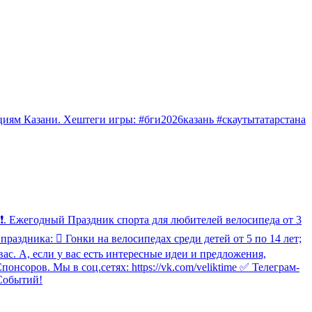
ициям Казани. Хештеги игры: #бги2026казань #скаутытатарстана
🏻❗. Ежегодный Праздник спорта для любителей велосипеда от 3
раздника:  Гонки на велосипедах среди детей от 5 по 14 лет;
с. А, если у вас есть интересные идеи и предложения,
оров. Мы в соц.сетях: https://vk.com/veliktime ✅ Телеграм-
 Событий!