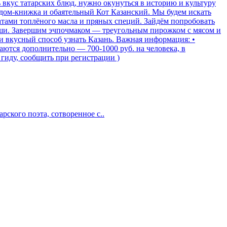
ть вкус татарских блюд, нужно окунуться в историю и культуру
 дом-книжка и обаятельный Кот Казанский. Мы будем искать
атами топлёного масла и пряных специй. Зайдём попробовать
ляши. Завершим эчпочмаком — треугольным пирожком с мясом и
и вкусный способ узнать Казань. Важная информация: •
аются дополнительно — 700-1000 руб. на человека, в
гиду, сообщить при регистрации )
рского поэта, сотворенное с..