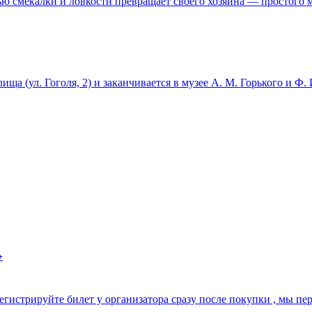
ью смекалки и ловкости превращает своего хозяина — простого м
лища (ул. Гоголя, 2) и заканчивается в музее А. М. Горького и Ф
+
регистрируйте билет у организатора сразу после покупки , мы пе