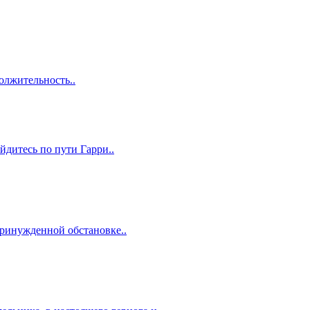
олжительность..
йдитесь по пути Гарри..
принужденной обстановке..