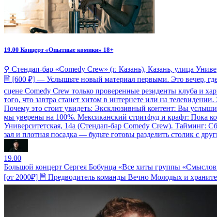
19.00
Концерт «Опытные комики» 18+
⚲ Стендап-бар «Comedy Crew» (г. Казань), Казань, улица Униве
🗎 [600 ₽] — Услышьте новый материал первыми. Это вечер, 
сцене Comedy Crew только проверенные резиденты клуба и ха
того, что завтра станет хитом в интернете или на телевидении
Почему это стоит увидеть: Эксклюзивный контент: Вы услышите
мы уверены на 100%. Мексиканский стритфуд и крафт: Пока к
Университетская, 14а (Стендап-бар Comedy Crew). Тайминг: Сбо
зал и плотная посадка — будьте готовы разделить столик с друг
19.00
Большой концерт Сергея Бобунца «Все хиты группы «Смысло
[от 2000₽] 🗎 Предводитель команды Вечно Молодых и храните