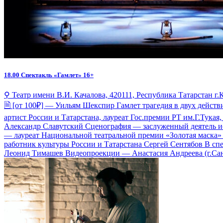
18.00
Спектакль «Гамлет» 16+
⚲ Театр имени В.И. Качалова, 420111, Республика Татарстан г.К
🗎 [от 100₽] — Уильям Шекспир Гамлет трагедия в двух дейст
артист России и Татарстана, лауреат Гос.премии РТ им.Г.Тука
Александр Славутский Сценография — заслуженный деятель ис
— лауреат Национальной театральной премии «Золотая маска
работник культуры России и Татарстана Сергей Сентябов В с
Леонид Тимашев Видеопроекции — Анастасия Андреева (г.Санк