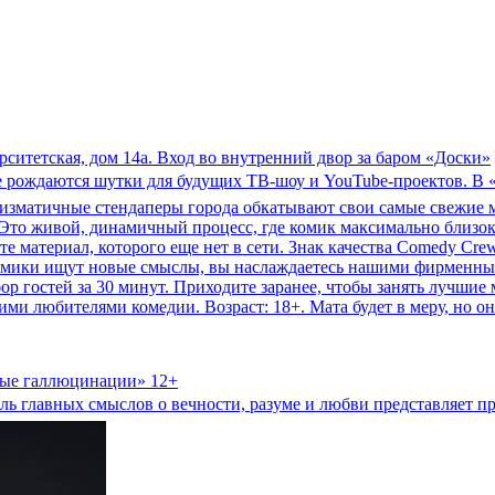
рситетская, дом 14а. Вход во внутренний двор за баром «Доски»
где рождаются шутки для будущих ТВ-шоу и YouTube-проектов. 
ризматичные стендаперы города обкатывают свои самые свежие 
. Это живой, динамичный процесс, где комик максимально близок
 материал, которого еще нет в сети. Знак качества Comedy Crew
омики ищут новые смыслы, вы наслаждаетесь нашими фирменными
р гостей за 30 минут. Приходите заранее, чтобы занять лучшие 
ими любителями комедии. Возраст: 18+. Мата будет в меру, но он
вые галлюцинации» 12+
ль главных смыслов о вечности, разуме и любви представляет пр