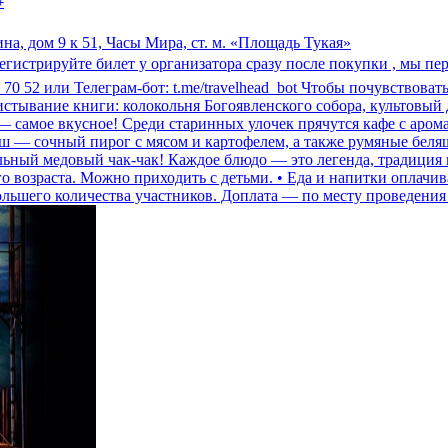
+
на, дом 9 к 51, Часы Мира, ст. м. «Площадь Тукая»
регистрируйте билет у организатора сразу после покупки , мы пе
76 70 52 или Телеграм-бот: t.me/travelhead_bot Чтобы почувствова
истывание книги: колокольня Богоявленского собора, культовый
— самое вкусное! Среди старинных улочек прячутся кафе с аром
лиш — сочный пирог с мясом и картофелем, а также румяные бе
льный медовый чак-чак! Каждое блюдо — это легенда, традиция 
 возраста. Можно приходить с детьми. • Еда и напитки оплачив
ольшего количества участников. Доплата — по месту проведения 