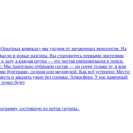
В «Опытных комиках» мы уходим от заезженных монологов. На
мысли и новые разгоны. Вы становитесь первыми зрителями
 к залу, а каждая шутка — это чистая импровизация и поиск.
: Мы тщательно отбираем состав — на сцене только те, в ком
 бургерами, сидром или медовухой. Как всё устроено: Место:
места и заказать ужин без спешки. Атмосфера: У нас камерный
 точно будет
ограмму, состоящую из хитов группы..