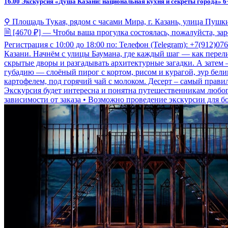
16.00
Экскурсия «Душа Казани: национальная кухня и секреты города» 6
⚲ Площадь Тукая, рядом с часами Мира, г. Казань, улица Пушки
🗎 [4670 ₽] — Чтобы ваша прогулка состоялась, пожалуйста, за
Регистрация с 10:00 до 18:00 по: Телефон (Telegram): +7(912)0
Казани. Начнём с улицы Баумана, где каждый шаг — как перел
скрытые дворы и разгадывать архитектурные загадки. А затем 
губадию — слоёный пирог с кортом, рисом и курагой, зур бе
картофелем, под горячий чай с молоком. Десерт – самый прави
Экскурсия будет интересна и понятна путешественникам любого
зависимости от заказа • Возможно проведение экскурсии для б