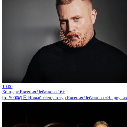
19.00
Концерт Евгения Чебаткова 16+
[от 5000₽] 🗎 Новый стендап тур Евгения Чебаткова «На други