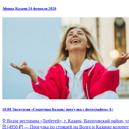
Афиша Казани 24 февраля 2026
10.00
Экскурсия «Секретная Казань: прогулка с фотографом» 6+
⚲ Возле ресторана «Тюбетей», г. Казань, Вахитовский район, ул
🗎 [4950 ₽] — Прогулка по стоящей на Волге и Казанке колори