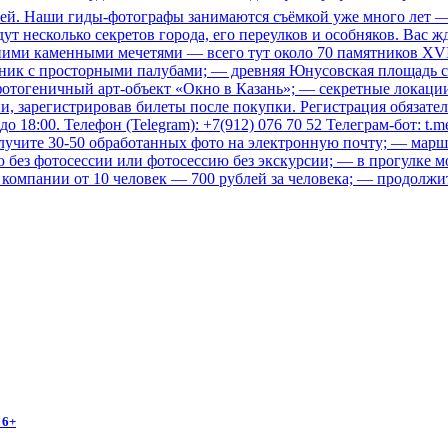
ей. Наши гиды-фотографы занимаются съёмкой уже много лет — 
ут несколько секретов города, его переулков и особняков. Вас 
евними каменными мечетями — всего тут около 70 памятников XV
усник с просторными палубами; — древняя Юнусовская площадь 
тогеничный арт-объект «Окно в Казань»; — секретные локации, 
, зарегистрировав билеты после покупки. Регистрация обязатель
до 18:00. Телефон (Telegram): +7(912) 076 70 52 Телеграм-бот: t
лучите 30-50 обработанных фото на электронную почту; — марш
 без фотосессии или фотосессию без экскурсии; — в прогулке м
ля компании от 10 человек — 700 рублей за человека; — продолжи
 6+