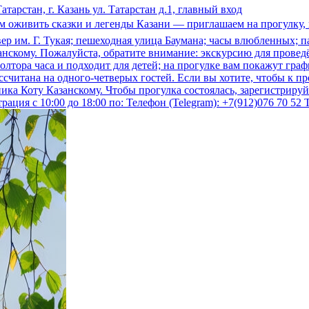
арстан, г. Казань ул. Татарстан д.1, главный вход
 оживить сказки и легенды Казани — приглашаем на прогулку, в
квер им. Г. Тукая; пешеходная улица Баумана; часы влюбленных;
азанскому. Пожалуйста, обратите внимание: экскурсию для прове
олтора часа и подходит для детей; на прогулке вам покажут гра
читана на одного-четверых гостей. Если вы хотите, чтобы к пр
тника Коту Казанскому. Чтобы прогулка состоялась, зарегистрир
ция с 10:00 до 18:00 по: Телефон (Telegram): +7(912)076 70 52 Те