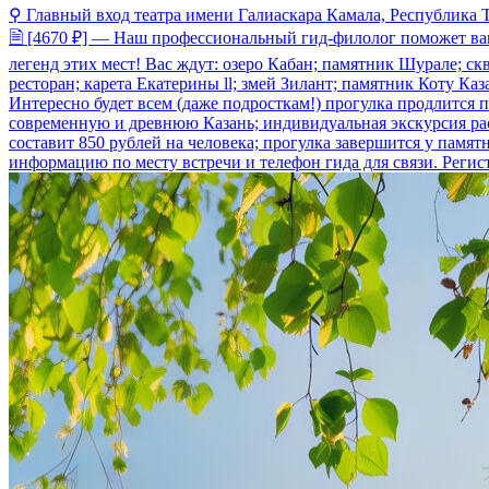
⚲ Главный вход театра имени Галиаскара Камала, Республика Тат
🗎 [4670 ₽] — Наш профессиональный гид-филолог поможет вам
легенд этих мест! Вас ждут: озеро Кабан; памятник Шурале; с
ресторан; карета Екатерины ll; змей Зилант; памятник Коту К
Интересно будет всем (даже подросткам!) прогулка продлится п
современную и древнюю Казань; индивидуальная экскурсия расс
составит 850 рублей на человека; прогулка завершится у памя
информацию по месту встречи и телефон гида для связи. Регистра