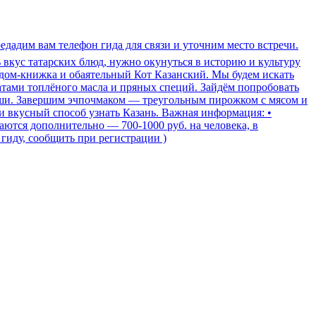
редадим вам телефон гида для связи и уточним место встречи.
ть вкус татарских блюд, нужно окунуться в историю и культуру
 дом-книжка и обаятельный Кот Казанский. Мы будем искать
атами топлёного масла и пряных специй. Зайдём попробовать
ляши. Завершим эчпочмаком — треугольным пирожком с мясом и
и вкусный способ узнать Казань. Важная информация: •
аются дополнительно — 700-1000 руб. на человека, в
гиду, сообщить при регистрации )