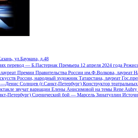
азань, ул.Баумана, д.48
виях перевод — Б.Пастернак Премьера 12 апреля 2024 года Реж
я, лауреат Премии Правительства России им.Ф.Волкова, лауреат
кусств России, народный художник Татарстана, лауреат Гос.пр
» —Денис Солнцев (г.Санкт-Петербург) Конструктор театральн
пектакле звучат вариации Елены Анисимовой на темы Rene Aubr
т-Петербург) Сценический бой — Марсель Зинатуллин Источник: