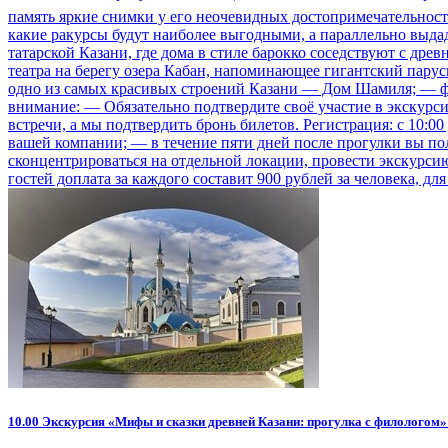
память яркие снимки у его неочевидных достопримечательност
какие ракурсы будут наиболее выгодными, а параллельно выдад
татарской Казани, где дома в стиле барокко соседствуют с др
театра на берегу озера Кабан, напоминающее гигантский пар
одно из самых красивых строений Казани — Дом Шамиля; — фо
внимание: — Обязательно подтвердите своё участие в экскурсии
встречи, а мы подтвердить бронь билетов. Регистрация: с 10:00 
вашей компании; — в течение пяти дней после прогулки вы по
сконцентрироваться на отдельной локации, провести экскурсию
гостей доплата за каждого составит 900 рублей за человека, д
10.00
Экскурсия «Мифы и сказки древней Казани: прогулка с филологом»