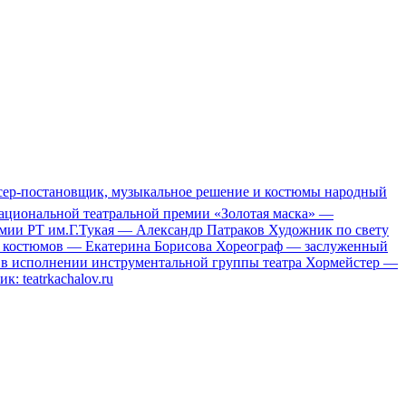
иссер-постановщик, музыкальное решение и костюмы народный
 Национальной театральной премии «Золотая маска» —
емии РТ им.Г.Тукая — Александр Патраков Художник по свету
ых костюмов — Екатерина Борисова Хореограф — заслуженный
y в исполнении инструментальной группы театра Хормейстер —
 teatrkachalov.ru