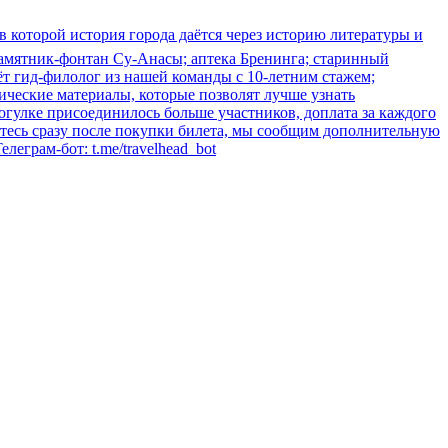
 которой история города даётся через историю литературы и
 памятник-фонтан Су-Анасы; аптека Бренинга; старинный
дёт гид-филолог из нашей команды с 10-летним стажем;
фические материалы, которые позволят лучше узнать
огулке присоединилось больше участников, доплата за каждого
уйтесь сразу после покупки билета, мы сообщим дополнительную
леграм-бот: t.me/travelhead_bot