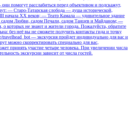
они помогут расслабиться перед объективом и подскажут,
ждут: — Старо-Татарская слобода — душа исторической,
III начала XX веков; — Театр Камала — удивительное здание
с садом Любви, садом Печали, садом Танцев и Майданом; —
о которых не знают и жители города. Пожалуйста, обратите
на: без неё вы не сможете получить контакты гида и точку
.me/travelhead_bot — экскурсия пройдет индивидуально для вас и
рут можно скорректировать специально для вас,
ожет принять участие четыре человека. При увеличении числа
тельность экскурсии зависит от числа гостей.