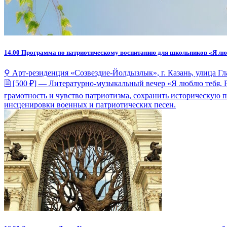
14.00
Программа по патриотическому воспитанию для школьников «Я люб
⚲ Арт-резиденция «Созвездие-Йолдызлык», г. Казань, улица Гл
🗎 [500 ₽] — Литературно-музыкальный вечер «Я люблю тебя,
грамотность и чувство патриотизма, сохранить историческую 
инсценировки военных и патриотических песен.