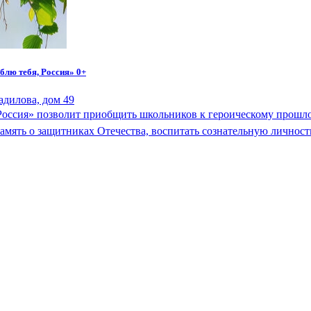
лю тебя, Россия» 0+
адилова, дом 49
 Россия» позволит приобщить школьников к героическому прошл
память о защитниках Отечества, воспитать сознательную личнос