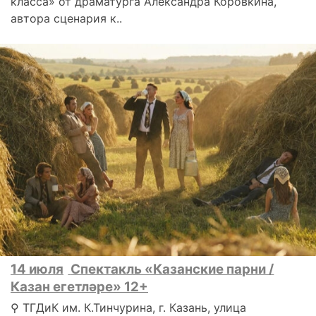
класса» от драматурга Александра Коровкина,
автора сценария к..
14 июля
Спектакль «Казанские парни /
Казан егетләре» 12+
⚲ ТГДиК им. К.Тинчурина, г. Казань, улица