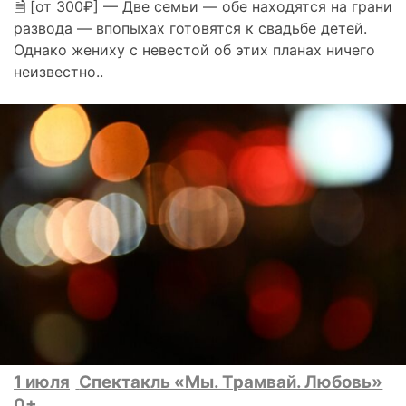
🗎 [от 300₽] — Две семьи — обе находятся на грани
развода — впопыхах готовятся к свадьбе детей.
Однако жениху с невестой об этих планах ничего
неизвестно..
1 июля
Спектакль «Мы. Трамвай. Любовь»
0+