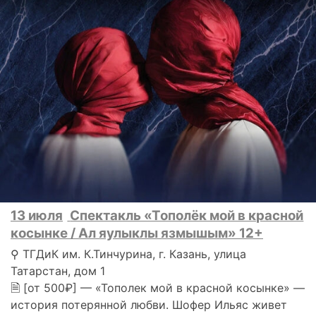
13 июля
Спектакль «Тополёк мой в красной
косынке / Ал яулыклы язмышым» 12+
⚲ ТГДиК им. К.Тинчурина, г. Казань, улица
Татарстан, дом 1
🗎 [от 500₽] — «Тополек мой в красной косынке» —
история потерянной любви. Шофер Ильяс живет