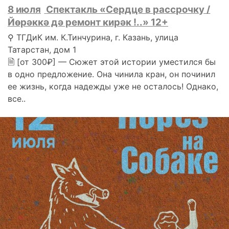
8 июля
Спектакль «Сердце в рассрочку /
Йөрәккә дә ремонт кирәк !..» 12+
⚲ ТГДиК им. К.Тинчурина, г. Казань, улица
Татарстан, дом 1
🗎 [от 300₽] — Сюжет этой истории уместился бы
в одно предложение. Она чинила кран, он починил
ее жизнь, когда надежды уже не осталось! Однако,
все..