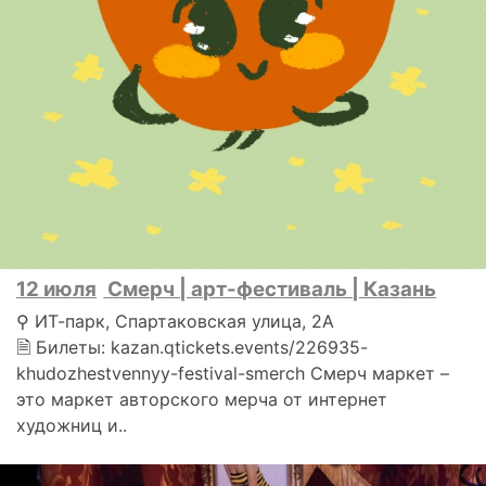
12 июля
Смерч | арт-фестиваль | Казань
⚲ ИТ-парк, Спартаковская улица, 2А
🗎 Билеты: kazan.qtickets.events/226935-
khudozhestvennyy-festival-smerch Cмерч маркет –
это маркет авторского мерча от интернет
художниц и..