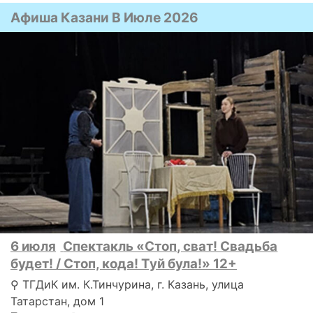
Афиша Казани В Июле 2026
6 июля
Спектакль «Стоп, сват! Свадьба
будет! / Стоп, кода! Туй була!» 12+
⚲ ТГДиК им. К.Тинчурина, г. Казань, улица
Татарстан, дом 1