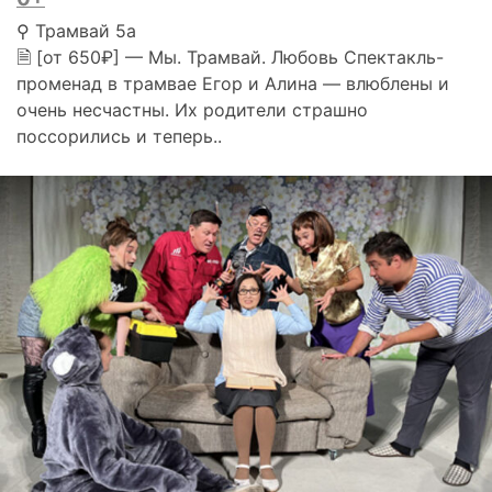
⚲ Трамвай 5а
🗎 [от 650₽] — Мы. Трамвай. Любовь Спектакль-
променад в трамвае Егор и Алина — влюблены и
очень несчастны. Их родители страшно
поссорились и теперь..