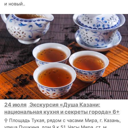
и новый..
24 июля
Экскурсия «Душа Казани:
национальная кухня и секреты города» 6+
⚲ Площадь Тукая, рядом с часами Мира, г. Казань,
улица Пушкина, дом 9 к 51, Часы Мира, ст. м.