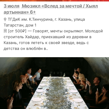
3 июля
Мюзикл «Вслед за мечтой / Хыял
артыннан» 6+
⚲ ТГДиК им. К.Тинчурина, г. Казань, улица
Татарстан, дом 1
🗎 [от 500₽] — Говорят, мечты окрыляют. Молодой
строитель Хайдар, приехавший из деревни в
Казань, готов лететь к своей звезде, ведь с
детства он влюблён в..