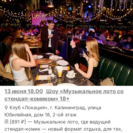
13 июня 18.00
Шоу «Музыкальное лото со
стендап-комиком» 18+
⚲ Клуб «Локация», г. Калининград, улица
Юбилейная, дом 18, 2-ой этаж
🗎 [891 ₽] — Музыкальное лото, где ведущий
стендап-комик — новый формат отдыха, для тех,