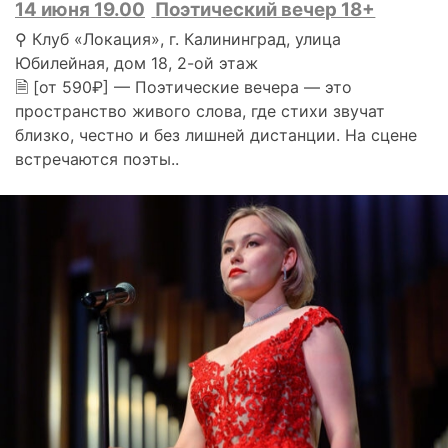
14 июня 19.00
Поэтический вечер 18+
⚲ Клуб «Локация», г. Калининград, улица
Юбилейная, дом 18, 2-ой этаж
🗎 [от 590₽] — Поэтические вечера — это
пространство живого слова, где стихи звучат
близко, честно и без лишней дистанции. На сцене
встречаются поэты..