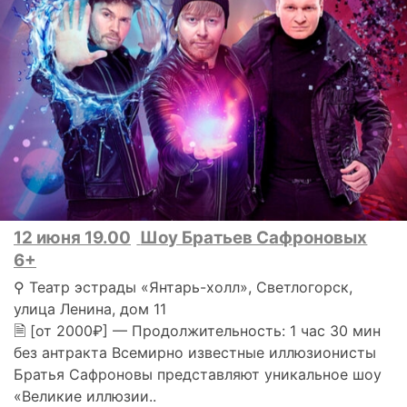
12 июня 19.00
Шоу Братьев Сафроновых
6+
⚲ Театр эстрады «Янтарь-холл», Светлогорск,
улица Ленина, дом 11
🗎 [от 2000₽] — Продолжительность: 1 час 30 мин
без антракта Всемирно известные иллюзионисты
Братья Сафроновы представляют уникальное шоу
«Великие иллюзии..