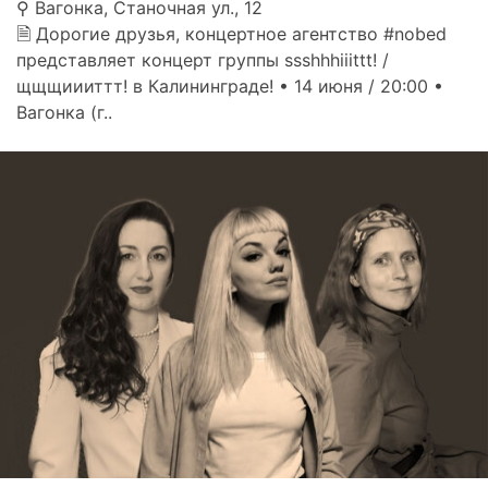
⚲ Вагонка, Станочная ул., 12
🗎 Дорогие друзья, концертное агентство #nobed
представляет концерт группы ssshhhiiittt! /
щщщиииттт! в Калининграде! • 14 июня / 20:00 •
Вагонка (г..