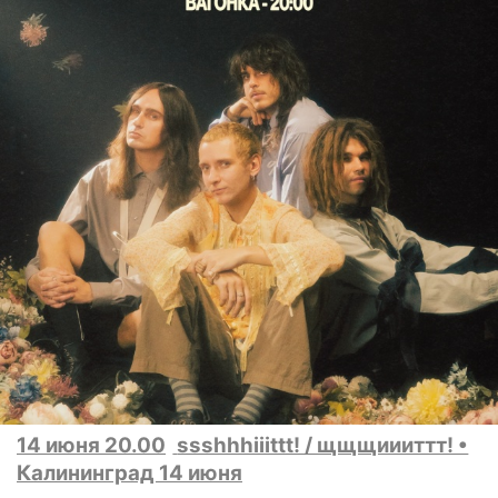
14 июня 20.00
ssshhhiiittt! / щщщиииттт! •
Калининград 14 июня