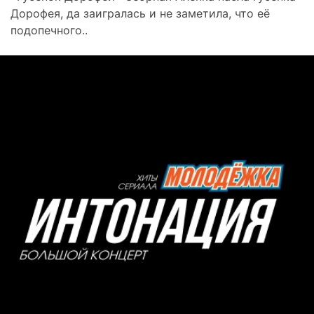
Дорофея, да заигралась и не заметила, что её
подопечного..