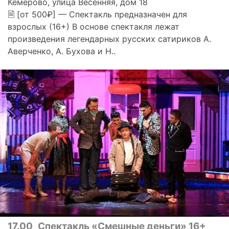
Кемерово, улица Весенняя, дом 18
🗎 [от 500₽] — Спектакль предназначен для
взрослых (16+) В основе спектакля лежат
произведения легендарных русских сатириков А.
Аверченко, А. Бухова и Н..
17.00
Спектакль «Смешные деньги» 16+