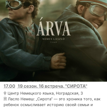
17.00
19 сезон. 16 встреча. "СИРОТА"
⚲ Центр Немецкого языка, Ноградская, 3
🗎 Ласло Немеш: „Сирота“ — это хроника того, как
ребенок осмысливает историю своей семьи и