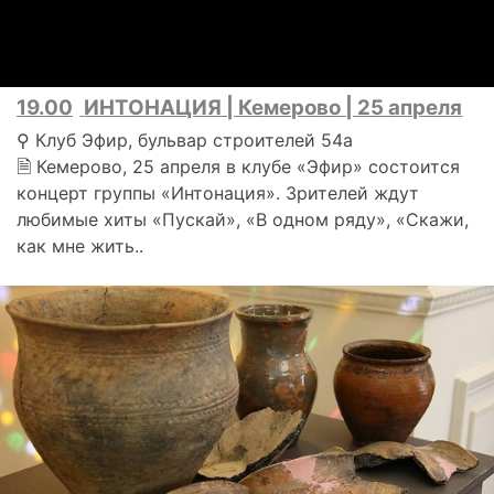
19.00
ИНТОНАЦИЯ | Кемерово | 25 апреля
⚲ Клуб Эфир, бульвар строителей 54а
🗎 Кемерово, 25 апреля в клубе «Эфир» состоится
концерт группы «Интонация». Зрителей ждут
любимые хиты «Пускай», «В одном ряду», «Скажи,
как мне жить..