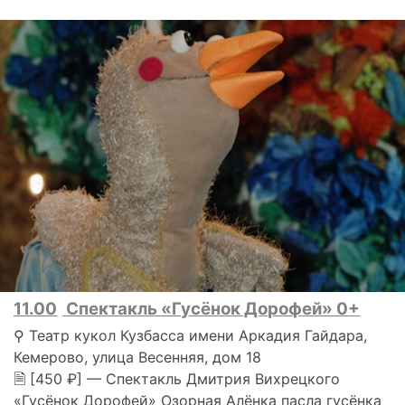
11.00
Спектакль «Гусёнок Дорофей» 0+
⚲ Театр кукол Кузбасса имени Аркадия Гайдара,
Кемерово, улица Весенняя, дом 18
🗎 [450 ₽] — Спектакль Дмитрия Вихрецкого
«Гусёнок Дорофей» Озорная Алёнка пасла гусёнка