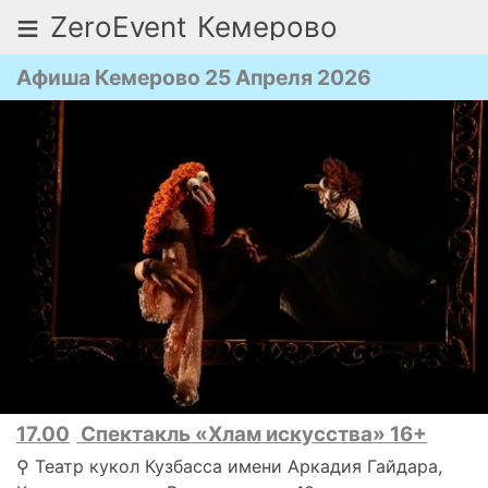
≡
ZeroEvent
Кемерово
Афиша Кемерово 25 Апреля 2026
17.00
Спектакль «Хлам искусства» 16+
⚲ Театр кукол Кузбасса имени Аркадия Гайдара,